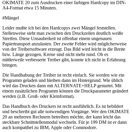
OKIMATE 20 zum Ausdrucken einer farbigen Hardcopy im DIN-
A4-Format etwa 15 Minuten.
#Mängel
Leider mußte ich bei den Hardcopys zwei Mängel feststellen.
Stellenweise sieht man zwischen den Druckzeilen deutlich weiße
Streifen. Diese Unsauberkeit ist offenbar einem ungenauen
Papiertransport anzulasten. Der zweite Fehler wird möglicherweise
von der Treibersoftware erzeugt. Das Bild wird leicht in die Breite
bzw. Länge gezogen, Kreise sind nicht mehr rund. Ob es
mittlerweile verbesserte Treiber gibt, konnte ich nicht in Erfahrung
bringen.
Die Handhabung der Treiber ist recht einfach. Sie werden wie ein
Programm geladen und bleiben dann im Hintergrund. Wie üblich
wird das Drucken dann mit ALTERNATE+HELP gestartet. Mit
einem zusätzlichen Programm können die Druckparameter geändert
werden (z.B. Groß- oder Kleinformat).
Das Handbuch des Druckers ist recht ausführlich. Es ist bebildert
und beschreibt gut alle notwendigen Vorgänge. Wer den OKIMATE
20 an mehreren Rechnern betreiben möchte, der kann leicht das
steckbare Schnittstellenmodul wechseln. Für je 199 DM ist er dann
auch kompatibel zu IBM, Apple oder Commodore.