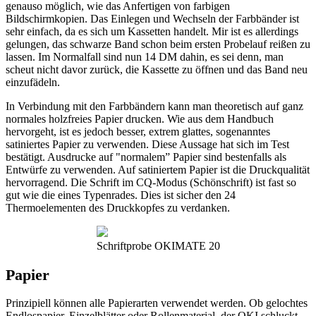
genauso möglich, wie das Anfertigen von farbigen
Bildschirmkopien. Das Einlegen und Wechseln der Farbbänder ist
sehr einfach, da es sich um Kassetten handelt. Mir ist es allerdings
gelungen, das schwarze Band schon beim ersten Probelauf reißen zu
lassen. Im Normalfall sind nun 14 DM dahin, es sei denn, man
scheut nicht davor zurück, die Kassette zu öffnen und das Band neu
einzufädeln.
In Verbindung mit den Farbbändern kann man theoretisch auf ganz
normales holzfreies Papier drucken. Wie aus dem Handbuch
hervorgeht, ist es jedoch besser, extrem glattes, sogenanntes
satiniertes Papier zu verwenden. Diese Aussage hat sich im Test
bestätigt. Ausdrucke auf "normalem” Papier sind bestenfalls als
Entwürfe zu verwenden. Auf satiniertem Papier ist die Druckqualität
hervorragend. Die Schrift im CQ-Modus (Schönschrift) ist fast so
gut wie die eines Typenrades. Dies ist sicher den 24
Thermoelementen des Druckkopfes zu verdanken.
Schriftprobe OKIMATE 20
Papier
Prinzipiell können alle Papierarten verwendet werden. Ob gelochtes
Endlospapier, Einzelblätter oder Rollenmaterial, der OKI schluckt