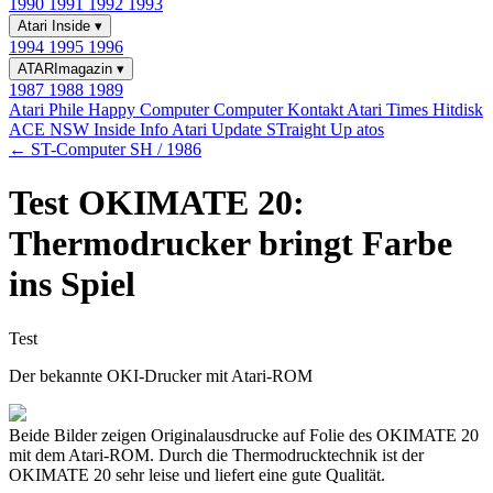
1990
1991
1992
1993
Atari Inside
▾
1994
1995
1996
ATARImagazin
▾
1987
1988
1989
Atari Phile
Happy Computer
Computer Kontakt
Atari Times
Hitdisk
ACE NSW Inside Info
Atari Update
STraight Up
atos
← ST-Computer SH / 1986
Test OKIMATE 20:
Thermodrucker bringt Farbe
ins Spiel
Test
Der bekannte OKI-Drucker mit Atari-ROM
Beide Bilder zeigen Originalausdrucke auf Folie des OKIMATE 20
mit dem Atari-ROM. Durch die Thermodrucktechnik ist der
OKIMATE 20 sehr leise und liefert eine gute Qualität.