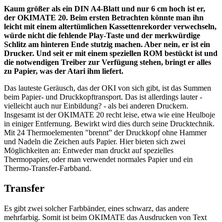
Kaum größer als ein DIN A4-Blatt und nur 6 cm hoch ist er,
der OKIMATE 20. Beim ersten Betrachten könnte man ihn
leicht mit einem altertümlichen Kassettenrekorder verwechseln,
würde nicht die fehlende Play-Taste und der merkwürdige
Schlitz am hinteren Ende stutzig machen. Aber nein, er ist ein
Drucker. Und seit er mit einem speziellen ROM bestückt ist und
die notwendigen Treiber zur Verfügung stehen, bringt er alles
zu Papier, was der Atari ihm liefert.
Das lauteste Geräusch, das der OKI von sich gibt, ist das Summen
beim Papier- und Druckkopftransport. Das ist allerdings lauter -
vielleicht auch nur Einbildung? - als bei anderen Druckern.
Insgesamt ist der OKIMATE 20 recht leise, etwa wie eine Heulboje
in einiger Entfernung. Bewirkt wird dies durch seine Drucktechnik.
Mit 24 Thermoelementen "brennt” der Druckkopf ohne Hammer
und Nadeln die Zeichen aufs Papier. Hier bieten sich zwei
Möglichkeiten an: Entweder man druckt auf spezielles
Thermopapier, oder man verwendet normales Papier und ein
Thermo-Transfer-Farbband.
Transfer
Es gibt zwei solcher Farbbänder, eines schwarz, das andere
mehrfarbig. Somit ist beim OKIMATE das Ausdrucken von Text