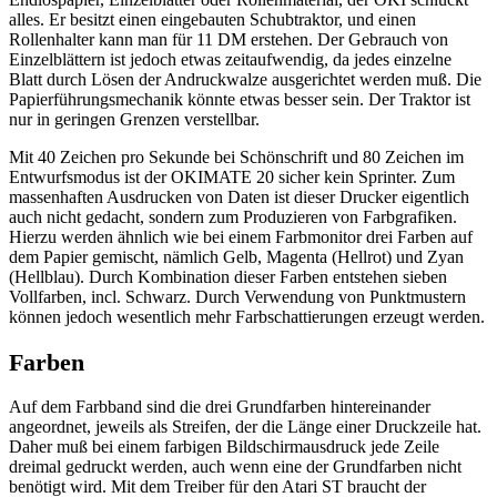
alles. Er besitzt einen eingebauten Schubtraktor, und einen
Rollenhalter kann man für 11 DM erstehen. Der Gebrauch von
Einzelblättern ist jedoch etwas zeitaufwendig, da jedes einzelne
Blatt durch Lösen der Andruckwalze ausgerichtet werden muß. Die
Papierführungsmechanik könnte etwas besser sein. Der Traktor ist
nur in geringen Grenzen verstellbar.
Mit 40 Zeichen pro Sekunde bei Schönschrift und 80 Zeichen im
Entwurfsmodus ist der OKIMATE 20 sicher kein Sprinter. Zum
massenhaften Ausdrucken von Daten ist dieser Drucker eigentlich
auch nicht gedacht, sondern zum Produzieren von Farbgrafiken.
Hierzu werden ähnlich wie bei einem Farbmonitor drei Farben auf
dem Papier gemischt, nämlich Gelb, Magenta (Hellrot) und Zyan
(Hellblau). Durch Kombination dieser Farben entstehen sieben
Vollfarben, incl. Schwarz. Durch Verwendung von Punktmustern
können jedoch wesentlich mehr Farbschattierungen erzeugt werden.
Farben
Auf dem Farbband sind die drei Grundfarben hintereinander
angeordnet, jeweils als Streifen, der die Länge einer Druckzeile hat.
Daher muß bei einem farbigen Bildschirmausdruck jede Zeile
dreimal gedruckt werden, auch wenn eine der Grundfarben nicht
benötigt wird. Mit dem Treiber für den Atari ST braucht der