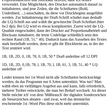
verwendet. Eine Möglichkeit, den Drucker automatisch darauf zu
initialisieren, sind jene Zeilen, die die Schriftarten (Bold,
Underlined, ...) ausschalten, da diese vor Druckbeginn ausgeführt
werden. Zur Initialisierung der Draft-Schrift schaltet man deshalb
die LQ-Schrift aus und wählt die gewünschte Draft-Schriftart (hier
Iw2 dpi). Bei LQ wird es etwas komplizierter. Zuerst wird die LQ-
Qualität eingeschaltet, dann der Drucker auf Proportionalbetrieb und
Blocksatz initialisiert, die letzte Codefolge schließlich setzt den
rechten Rand (1B, 51," 40). Dadurch kann das Aussehen des Textes
stark beeinflußt werden, denn er gibt die Blockbreite an, in der der
Text zentriert wird.
1B, 1B, 2D, 0, 1B, 78, 0, 1B, 50 * Draft underline off 12 DPI
1D, 1B, 2D, 0,1B, 78, l, 1B, 70, l, 1B, 61, 3, 1B, 51, 40 * LQ
underline off
Leider können bei 1st Word nicht alle Schriftarten berücksichtigt
werden, da das Programm nur 6 Arten unterstützt. Was tun? Man
wählt eben im vielfältigen Angebot aus und kann, falls erforderlich,
mehrere Treiber entwickeln, die man bei Bedarf wechselt. An dieser
Stelle möchte ich' von dem 'Mißbrauch' der digitalen Sonderzeichen
als Steuerzeichen abraten - und zwar, weil das demnächst
erscheinende 1st -Word Plus diese nicht mehr unterstützt.