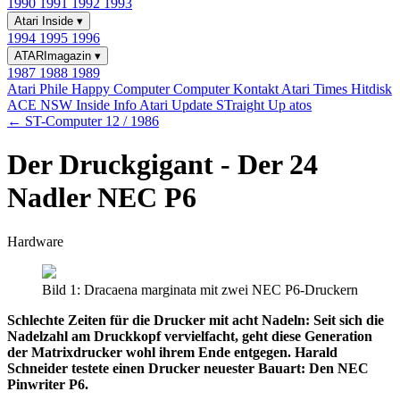
1990
1991
1992
1993
Atari Inside
▾
1994
1995
1996
ATARImagazin
▾
1987
1988
1989
Atari Phile
Happy Computer
Computer Kontakt
Atari Times
Hitdisk
ACE NSW Inside Info
Atari Update
STraight Up
atos
← ST-Computer 12 / 1986
Der Druckgigant - Der 24
Nadler NEC P6
Hardware
Bild 1: Dracaena marginata mit zwei NEC P6-Druckern
Schlechte Zeiten für die Drucker mit acht Nadeln: Seit sich die
Nadelzahl am Druckkopf vervielfacht, geht diese Generation
der Matrixdrucker wohl ihrem Ende entgegen. Harald
Schneider testete einen Drucker neuester Bauart: Den NEC
Pinwriter P6.