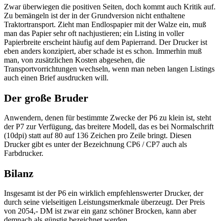
Zwar überwiegen die positiven Seiten, doch kommt auch Kritik auf.
Zu bemängeln ist der in der Grundversion nicht enthaltene
Traktortransport. Zieht man Endlospapier mit der Walze ein, muß
man das Papier sehr oft nachjustieren; ein Listing in voller
Papierbreite erscheint häufig auf dem Papierrand. Der Drucker ist
eben anders konzipiert, aber schade ist es schon. Immerhin muß
man, von zusätzlichen Kosten abgesehen, die
Transportvorrichtungen wechseln, wenn man neben langen Listings
auch einen Brief ausdrucken will.
Der große Bruder
Anwendern, denen für bestimmte Zwecke der P6 zu klein ist, steht
der P7 zur Verfügung, das breitere Modell, das es bei Normalschrift
(10dpi) statt auf 80 auf 136 Zeichen pro Zeile bringt. Diesen
Drucker gibt es unter der Bezeichnung CP6 / CP7 auch als
Farbdrucker.
Bilanz
Insgesamt ist der P6 ein wirklich empfehlenswerter Drucker, der
durch seine vielseitigen Leistungsmerkmale überzeugt. Der Preis
von 2054,- DM ist zwar ein ganz schöner Brocken, kann aber
demnach als günstig bezeichnet werden.