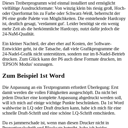
Dieses Treiberprogramm wird einmal installiert und ermöglicht
vielfältige Ausdruckformate: Von winzig klein bis riesig groß, Hoch-
oder Querformat bis zu Farbe oder Schwarz-Weiß, beherrscht der
P6 eine große Palette von Möglichkeiten. Die entstehende Hardcopy
ist, deutlich gesagt, 'verdammt gut'. Leider benötigt sie ein wenig
mehr Zeit als die herkömmliche Hardcopy, nutzt dafür jedoch die
24-NaM-Qualität.
Ein kleiner Nachteil, der aber eher auf Kosten, der 5oftware-
Entwickler geht, ist die Tatsache, daß viele Grafikprogramme die
24-Nadel-Grafik nicht unterstützen, sondern nur im 8-Nadel-Betrieb
drucken. Zum Glück kann der P6 auch diese Formate drucken, im
'EPSON Modus' sozusagen.
Zum Beispiel 1st Word
Die Anpassung an ein Textprogramm erfordert Überlegung: Erst
damit werden die vollen Fähigkeiten ausgeschöpft. Da nicht bei
jedem Drucker eine komplette Anpassung abgedruckt werden soll,
will ich mich auf einige wichtige Punkte beschränken. Da 1st Word
wahlweise in LQ oder Draft drucken kann, habe ich mich für eine
schnelle Draft-Schrift und eine schöne LQ-Schrift entschieden.
Da es jammerschade ist, wenn man diesen Drucker nicht in
Proportionalschrift und Blocksatz betreibt, habe ich beides