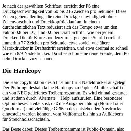
Je nach der gewählten Schriftart, erreicht der P6 eine
Druckgeschwindigkeit von 60 bis 216 Zeichen pro Sekunde. Diese
Zeiten geben allerdings die reine Druckgeschwindigkeit ohne
Zeilenvorschub und Druckkopfrücklauf an. In einem
durchschnittlichen Text reduziert sich das Tempo etwa um den
Faktor 0.8 bei LQ- und 0.6 bei Draft-Schrift - wie bei jedem
Drucker. Die für Korrespondenzdruck geeignete Schrift erreicht
immerhin 77 Zeichen pro Sekunde, etwa soviel, wie ältere
Matrixdrucker in Draftschrift erreichten, und etwa dreimal so schnell
wie ein 8/9-Nadeldrucker. Da ist es schon eine reine Freude, dem P6
beim Drucken zuzuschauen.
Die Hardcopy
Die Hardcopyfunktion des ST ist nur für 8 Nadeldrucker ausgelegt.
Der P6 bringt deshalb keine Hardcopy zu Papier. Abhilfe schafft da
ein von NEC geliefertes Treiberprogramm. Es wird einmal gestartet
und ist dann durch 'Alternate + Help' aufzurufen. Eine besondere
Option dieses Treibers ist, daß die Ausgaberichtung (Normal oder
Querformat) und vielfältige Größen des entstehenden Ausdrucks
eingestellt werden können, vom Vollformat bis hin zu Aufklebern
für Streichholzschachteln.
Das Beste dabei: Dieses Treiberprogramm ist Public-Domain, also