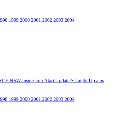
1998
1999
2000
2001
2002
2003
2004
ACE NSW Inside Info
Atari Update
STraight Up
atos
1998
1999
2000
2001
2002
2003
2004