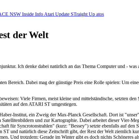
ACE NSW Inside Info
Atari Update
STraight Up
atos
est der Welt
nktur. Ich denke dabei natürlich an das Thema Computer und - was au
Bereich. Dabei mag der günstige Preis eine Rolle spielen: Um eines d
eweisen: Viele Firmen, meist kleine und mittelständische, setzten de
rsitäten auf den ATARI ST umgestiegen.
z-Haber-Institut, ein Zweig der Max-Planck Gesellschaft. Dort ist "uns
 Satellitenbildern und zur Kartographie. Dabei arbeitet dieser Vier-Me
ft für Syncrotonstrahlen" (kurz: "Bessey") setzte ebenfalls auf den ST
 und natürlich diese Zeitschrift gibt, der Rest der Welt ziemlich kurz. 
en. Und trotzdem: Gerade im Winter gibt es doch nichts Schöneres al