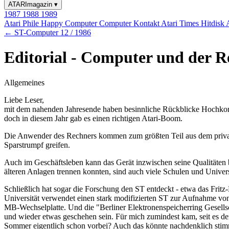
ATARImagazin
▾
1987
1988
1989
Atari Phile
Happy Computer
Computer Kontakt
Atari Times
Hitdisk
← ST-Computer 12 / 1986
Editorial - Computer und der R
Allgemeines
Liebe Leser,
mit dem nahenden Jahresende haben besinnliche Rückblicke Hochkonju
doch in diesem Jahr gab es einen richtigen Atari-Boom.
Die Anwender des Rechners kommen zum größten Teil aus dem privaten 
Sparstrumpf greifen.
Auch im Geschäftsleben kann das Gerät inzwischen seine Qualitäten b
älteren Anlagen trennen konnten, sind auch viele Schulen und Unive
Schließlich hat sogar die Forschung den ST entdeckt - etwa das Frit
Universität verwendet einen stark modifizierten ST zur Aufnahme von
MB-Wechselplatte. Und die "Berliner Elektronenspeicherring Gesellscha
und wieder etwas geschehen sein. Für mich zumindest kam, seit es den ST
Sommer eigentlich schon vorbei? Auch das könnte nachdenklich stimm