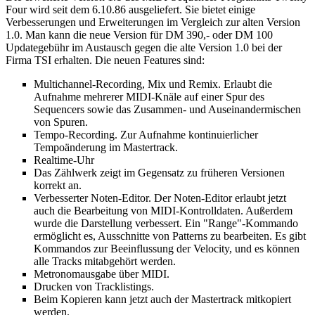
Four wird seit dem 6.10.86 ausgeliefert. Sie bietet einige
Verbesserungen und Erweiterungen im Vergleich zur alten Version
1.0. Man kann die neue Version für DM 390,- oder DM 100
Updategebühr im Austausch gegen die alte Version 1.0 bei der
Firma TSI erhalten. Die neuen Features sind:
Multichannel-Recording, Mix und Remix. Erlaubt die
Aufnahme mehrerer MIDI-Knäle auf einer Spur des
Sequencers sowie das Zusammen- und Auseinandermischen
von Spuren.
Tempo-Recording. Zur Aufnahme kontinuierlicher
Tempoänderung im Mastertrack.
Realtime-Uhr
Das Zählwerk zeigt im Gegensatz zu früheren Versionen
korrekt an.
Verbesserter Noten-Editor. Der Noten-Editor erlaubt jetzt
auch die Bearbeitung von MIDI-Kontrolldaten. Außerdem
wurde die Darstellung verbessert. Ein "Range"-Kommando
ermöglicht es, Ausschnitte von Patterns zu bearbeiten. Es gibt
Kommandos zur Beeinflussung der Velocity, und es können
alle Tracks mitabgehört werden.
Metronomausgabe über MIDI.
Drucken von Tracklistings.
Beim Kopieren kann jetzt auch der Mastertrack mitkopiert
werden.