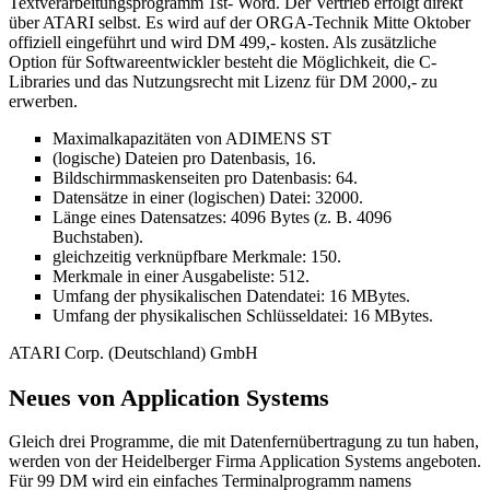
Textverarbeitungsprogramm 1st- Word. Der Vertrieb erfolgt direkt
über ATARI selbst. Es wird auf der ORGA-Technik Mitte Oktober
offiziell eingeführt und wird DM 499,- kosten. Als zusätzliche
Option für Softwareentwickler besteht die Möglichkeit, die C-
Libraries und das Nutzungsrecht mit Lizenz für DM 2000,- zu
erwerben.
Maximalkapazitäten von ADIMENS ST
(logische) Dateien pro Datenbasis, 16.
Bildschirmmaskenseiten pro Datenbasis: 64.
Datensätze in einer (logischen) Datei: 32000.
Länge eines Datensatzes: 4096 Bytes (z. B. 4096
Buchstaben).
gleichzeitig verknüpfbare Merkmale: 150.
Merkmale in einer Ausgabeliste: 512.
Umfang der physikalischen Datendatei: 16 MBytes.
Umfang der physikalischen Schlüsseldatei: 16 MBytes.
ATARI Corp. (Deutschland) GmbH
Neues von Application Systems
Gleich drei Programme, die mit Datenfernübertragung zu tun haben,
werden von der Heidelberger Firma Application Systems angeboten.
Für 99 DM wird ein einfaches Terminalprogramm namens