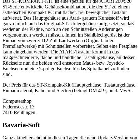
Das ST-KOMPAKT-KIT ist eine speziell für die ATARI 260/520
ST-Serie entwickelte Gehäusekombination, die den ST zu einem
ästhetischen Kompakt-PC mit flacher, frei beweglicher Tastatur
aufwertet. Das Hauptgehäuse aus Atari- grauem Kunststoff wird
ganz einfach auf das Original-ST- Untergehäuse aufgesetzt, so daß
weder an der Platine, noch an den Schnittstellen Änderungen
vorgenommen werden müssen. Innen im Stahlblechgerüst ist der
Einbau von zwei 3 112 Zoll Laufwerken (Original- oder
Fremdlaufwerke) mit Schnittstellen vorbereitet. Selbst eine Festplatte
kann eingebaut werden. Die ATARI-Tastatur kommt in das
maßgeschneiderte, flache und handliche Tastaturgehäuse, an dessen
Rückseite nun die beiden voll entstörten Maus- bzw. Joystick-
Buchsen und eine 5-polige Buchse für das Spiralkabel zu finden
sind.
Der Preis für das ST-Kompakt-Kit (Hauptgehäuse, Tastaturgehäuse,
Einbaumaterial, Kabel und Stecker) beträgt DM 419,- incl. MwSt.
Computershop
Federnseestr. 17
7410 Reutlingen
Bavaria-Soft
Ganz aktuell erscheint in diesen Tagen die neue Update-Version von