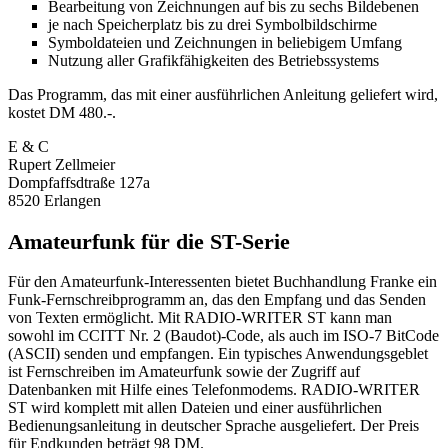
Bearbeitung von Zeichnungen auf bis zu sechs Bildebenen
je nach Speicherplatz bis zu drei Symbolbildschirme
Symboldateien und Zeichnungen in beliebigem Umfang
Nutzung aller Grafikfähigkeiten des Betriebssystems
Das Programm, das mit einer ausführlichen Anleitung geliefert wird,
kostet DM 480.-.
E & C
Rupert Zellmeier
Dompfaffsdtraße 127a
8520 Erlangen
Amateurfunk für die ST-Serie
Für den Amateurfunk-Interessenten bietet Buchhandlung Franke ein
Funk-Fernschreibprogramm an, das den Empfang und das Senden
von Texten ermöglicht. Mit RADIO-WRITER ST kann man
sowohl im CCITT Nr. 2 (Baudot)-Code, als auch im ISO-7 BitCode
(ASCII) senden und empfangen. Ein typisches Anwendungsgeblet
ist Fernschreiben im Amateurfunk sowie der Zugriff auf
Datenbanken mit Hilfe eines Telefonmodems. RADIO-WRITER
ST wird komplett mit allen Dateien und einer ausführlichen
Bedienungsanleitung in deutscher Sprache ausgeliefert. Der Preis
für Endkunden beträgt 98 DM.