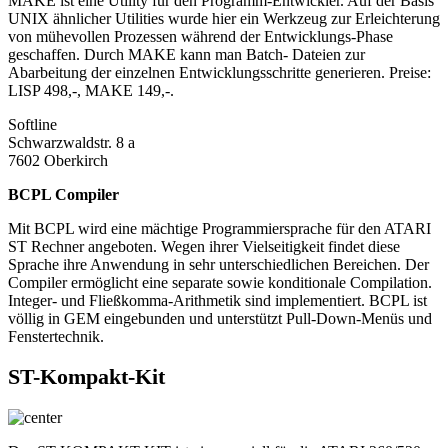
MAKE ist eine Utillty für den Programm-Entwickler. Auf der Basis
UNIX ähnlicher Utilities wurde hier ein Werkzeug zur Erleichterung
von mühevollen Prozessen während der Entwicklungs-Phase
geschaffen. Durch MAKE kann man Batch- Dateien zur
Abarbeitung der einzelnen Entwicklungsschritte generieren. Preise:
LISP 498,-, MAKE 149,-.
Softline
Schwarzwaldstr. 8 a
7602 Oberkirch
BCPL Compiler
Mit BCPL wird eine mächtige Programmiersprache für den ATARI
ST Rechner angeboten. Wegen ihrer Vielseitigkeit findet diese
Sprache ihre Anwendung in sehr unterschiedlichen Bereichen. Der
Compiler ermöglicht eine separate sowie konditionale Compilation.
Integer- und Fließkomma-Arithmetik sind implementiert. BCPL ist
völlig in GEM eingebunden und unterstützt Pull-Down-Menüs und
Fenstertechnik.
ST-Kompakt-Kit