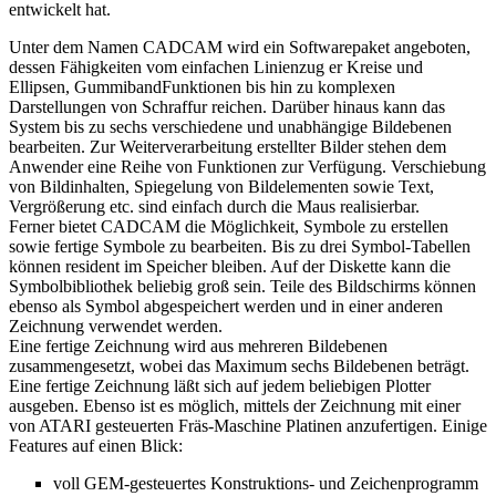
entwickelt hat.
Unter dem Namen CADCAM wird ein Softwarepaket angeboten,
dessen Fähigkeiten vom einfachen Linienzug er Kreise und
Ellipsen, GummibandFunktionen bis hin zu komplexen
Darstellungen von Schraffur reichen. Darüber hinaus kann das
System bis zu sechs verschiedene und unabhängige Bildebenen
bearbeiten. Zur Weiterverarbeitung erstellter Bilder stehen dem
Anwender eine Reihe von Funktionen zur Verfügung. Verschiebung
von Bildinhalten, Spiegelung von Bildelementen sowie Text,
Vergrößerung etc. sind einfach durch die Maus realisierbar.
Ferner bietet CADCAM die Möglichkeit, Symbole zu erstellen
sowie fertige Symbole zu bearbeiten. Bis zu drei Symbol-Tabellen
können resident im Speicher bleiben. Auf der Diskette kann die
Symbolbibliothek beliebig groß sein. Teile des Bildschirms können
ebenso als Symbol abgespeichert werden und in einer anderen
Zeichnung verwendet werden.
Eine fertige Zeichnung wird aus mehreren Bildebenen
zusammengesetzt, wobei das Maximum sechs Bildebenen beträgt.
Eine fertige Zeichnung läßt sich auf jedem beliebigen Plotter
ausgeben. Ebenso ist es möglich, mittels der Zeichnung mit einer
von ATARI gesteuerten Fräs-Maschine Platinen anzufertigen. Einige
Features auf einen Blick:
voll GEM-gesteuertes Konstruktions- und Zeichenprogramm