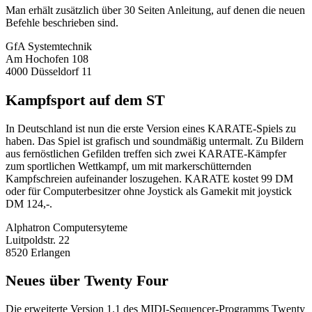
Man erhält zusätzlich über 30 Seiten Anleitung, auf denen die neuen
Befehle beschrieben sind.
GfA Systemtechnik
Am Hochofen 108
4000 Düsseldorf 11
Kampfsport auf dem ST
In Deutschland ist nun die erste Version eines KARATE-Spiels zu
haben. Das Spiel ist grafisch und soundmäßig untermalt. Zu Bildern
aus fernöstlichen Gefilden treffen sich zwei KARATE-Kämpfer
zum sportlichen Wettkampf, um mit markerschütternden
Kampfschreien aufeinander loszugehen. KARATE kostet 99 DM
oder für Computerbesitzer ohne Joystick als Gamekit mit joystick
DM 124,-.
Alphatron Computersyteme
Luitpoldstr. 22
8520 Erlangen
Neues über Twenty Four
Die erweiterte Version 1.1 des MIDI-Sequencer-Programms Twenty