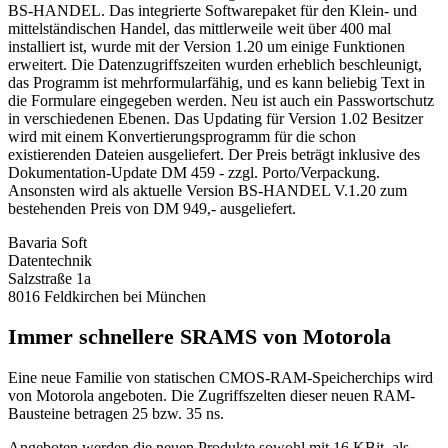
BS-HANDEL. Das integrierte Softwarepaket für den Klein- und
mittelständischen Handel, das mittlerweile weit über 400 mal
installiert ist, wurde mit der Version 1.20 um einige Funktionen
erweitert. Die Datenzugriffszeiten wurden erheblich beschleunigt,
das Programm ist mehrformularfähig, und es kann beliebig Text in
die Formulare eingegeben werden. Neu ist auch ein Passwortschutz
in verschiedenen Ebenen. Das Updating für Version 1.02 Besitzer
wird mit einem Konvertierungsprogramm für die schon
existierenden Dateien ausgeliefert. Der Preis beträgt inklusive des
Dokumentation-Update DM 459 - zzgl. Porto/Verpackung.
Ansonsten wird als aktuelle Version BS-HANDEL V.1.20 zum
bestehenden Preis von DM 949,- ausgeliefert.
Bavaria Soft
Datentechnik
Salzstraße 1a
8016 Feldkirchen bei München
Immer schnellere SRAMS von Motorola
Eine neue Familie von statischen CMOS-RAM-Speicherchips wird
von Motorola angeboten. Die Zugriffszelten dieser neuen RAM-
Bausteine betragen 25 bzw. 35 ns.
Angeboten werden die neuen Produkte sowohl mit 16 KBit, als