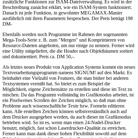
zusätzliche Funktionen zur ISAM-Dateiverwaltung. Es wird in der
Beschreibung zunächst erklärt, wie ein ISAM-System funktioniert.
Danach ist jede Funktion, in gewohnter MEGAMAX-Manier
ausführlich mit ihren Parametern besprochen. Der Preis beträgt 198
DM-
Ebenfalls werden noch Programme im Rahmen der sogenannten
Mega-Tools-Serie z. B. zum "Mergen" und Komprimieren von
Resource-Dateien angeboten, um nur einige zu nennen. Ferner wird
eine Utility mitgeliefert, die die Header nach Objektbäumen sortiert
und dokumentiert. Preis ca. DM 50,-.
Als letztes neues Produkt von Application Systems kommt ein neues
Textverarbeitungsprogramm namens SIGNUM! auf den Markt. Es
beinhaltet eine Vielzahl von Features, die man bisher bei anderen
Textsystemen vermißt hat. So bietet es zum Beispiel die
Möglichkeit, eigene Zeichensätze zu erstellen und diese im Text zu
mischen. Da das Programm vollständig im Grafikmodus arbeitet, ist
ein Pixelweises Scrollen der Zeichen möglich, so daß man ohne
Probleme auch wissenschaftliche Texte bzw. Formeln editieren
kann. Alle erstellten Zeichen können selbstverständlich auch auf
dem Drucker ausgegeben werden, da auch dieser im Grafikmodus
betrieben wird. So ist es, wenn man einen 24-Nadel-Drucker
benutzt, möglich, fast schon Laserdrucker-Qualität zu erreichen.
Ferner kann man dank dieser hohen Flexibilität sowohl auf dem