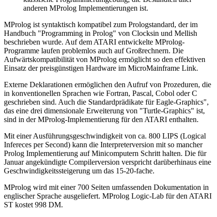
anderen MProlog Implementierungen ist.
MProlog ist syntaktisch kompatibel zum Prologstandard, der im
Handbuch "Programming in Prolog" von Clocksin und Mellish
beschrieben wurde. Auf dem ATARI entwickelte MProlog-
Programme laufen problemlos auch auf Großrechnern. Die
Aufwärtskompatibilität von MProlog ermöglicht so den effektiven
Einsatz der preisgünstigen Hardware im MicroMainframe Link.
Externe Deklarationen ermöglichen den Aufruf von Prozeduren, die
in konventionellen Sprachen wie Fortran, Pascal, Cobol oder C
geschrieben sind. Auch die Standardprädikate für Eagle-Graphics",
das eine drei dimensionale Erweiterung von "Turtle-Graphics" ist,
sind in der MProlog-Implementierung für den ATARI enthalten.
Mit einer Ausführungsgeschwindigkeit von ca. 800 LIPS (Logical
Infereces per Second) kann die Interpreterversion mit so mancher
Prolog Implementierung auf Minicomputern Schritt halten. Die für
Januar angekündigte Compilerversion verspricht darüberhinaus eine
Geschwindigkeitssteigerung um das 15-20-fache.
MProlog wird mit einer 700 Seiten umfassenden Dokumentation in
englischer Sprache ausgeliefert. MProlog Logic-Lab für den ATARI
ST kostet 998 DM.