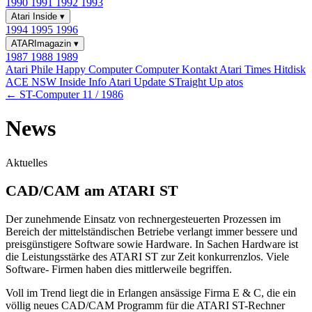
1990
1991
1992
1993
Atari Inside
▾
1994
1995
1996
ATARImagazin
▾
1987
1988
1989
Atari Phile
Happy Computer
Computer Kontakt
Atari Times
Hitdisk
ACE NSW Inside Info
Atari Update
STraight Up
atos
← ST-Computer 11 / 1986
News
Aktuelles
CAD/CAM am ATARI ST
Der zunehmende Einsatz von rechnergesteuerten Prozessen im
Bereich der mittelständischen Betriebe verlangt immer bessere und
preisgünstigere Software sowie Hardware. In Sachen Hardware ist
die Leistungsstärke des ATARI ST zur Zeit konkurrenzlos. Viele
Software- Firmen haben dies mittlerweile begriffen.
Voll im Trend liegt die in Erlangen ansässige Firma E & C, die ein
völlig neues CAD/CAM Programm für die ATARI ST-Rechner