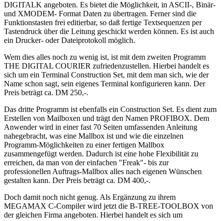
DIGITALK angeboten. Es bietet die Möglichkeit, in ASCII-, Binär-
und XMODEM- Format Daten zu übertragen. Ferner sind die
Funktionstasten frei editierbar, so daß fertige Textsequenzen per
Tastendruck über die Leitung geschickt werden können. Es ist auch
ein Drucker- oder Dateiprotokoll möglich.
Wem dies alles noch zu wenig ist, ist mit dem zweiten Programm
THE DIGITAL COURIER zufriedenzustellen. Hierbei handelt es
sich um ein Terminal Construction Set, mit dem man sich, wie der
Name schon sagt, sein eigenes Terminal konfigurieren kann. Der
Preis beträgt ca. DM 250,-.
Das dritte Programm ist ebenfalls ein Construction Set. Es dient zum
Erstellen von Mailboxen und trägt den Namen PROFIBOX. Dem
Anwender wird in einer fast 70 Seiten umfassenden Anleitung
nahegebracht, was eine Mallbox ist und wie die einzelnen
Programm-Möglichkeiten zu einer fertigen Mallbox
zusammengefügt werden. Dadurch ist eine hohe Flexibilität zu
erreichen, da man von der einfachen "Freak"- bis zur
professionellen Auftrags-Mallbox alles nach eigenen Wünschen
gestalten kann. Der Preis beträgt ca. DM 400,-.
Doch damit noch nicht genug. Als Ergänzung zu ihrem
MEGAMAX C-Compiler wird jetzt die B-TREE-TOOLBOX von
der gleichen Firma angeboten. Hierbei handelt es sich um