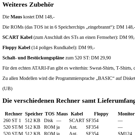
Weiteres Zubehör
Die
Maus
kostet DM 148,-
Die ROMs (das TOS ist in 6 Speicherchips „eingebrannt“): DM 148,- 
SCART Kabel
(zum Anschluß des STs an einen Fernseher): DM 99,
Floppy Kabel
(14 poliges Rundkabel): DM 99,-
Schalt- und Bestückungspläne
zum 520 ST: DM 29,90
Für den echten ATARI-Fan gibt es weiterhin: Sweat-Shirts, T-Shirts, d
Zu allen Modellen wird die Programmiersprache „BASIC“ auf Diskette
(UB)
Die verschiedenen Rechner samt Lieferumfan
Rechner
Speicher
TOS
Maus
Kabel
Floppy
Monitor
260 ST 1
512 KB
Disk
—
SCART
SF354
—
520 ST/M
512 KB
ROM
ja
Ant.
SF354
—
520 ST/M
512 KB
ROM
ja
Ant.
SF354
SM124