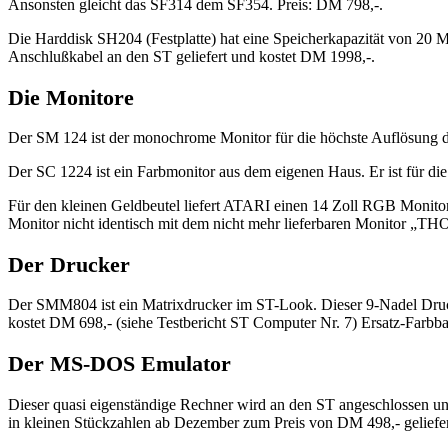
Ansonsten gleicht das SF314 dem SF354. Preis: DM 798,-.
Die Harddisk SH204 (Festplatte) hat eine Speicherkapazität von 20 M
Anschlußkabel an den ST geliefert und kostet DM 1998,-.
Die Monitore
Der SM 124 ist der monochrome Monitor für die höchste Auflösung de
Der SC 1224 ist ein Farbmonitor aus dem eigenen Haus. Er ist für die
Für den kleinen Geldbeutel liefert ATARI einen 14 Zoll RGB Monitor,
Monitor nicht identisch mit dem nicht mehr lieferbaren Monitor „
Der Drucker
Der SMM804 ist ein Matrixdrucker im ST-Look. Dieser 9-Nadel Druck
kostet DM 698,- (siehe Testbericht ST Computer Nr. 7) Ersatz-Fa
Der MS-DOS Emulator
Dieser quasi eigenständige Rechner wird an den ST angeschlossen u
in kleinen Stückzahlen ab Dezember zum Preis von DM 498,- geliefer