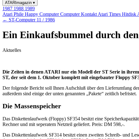
ATARImagazin
▾
1987
1988
1989
Atari Phile
Happy Computer
Computer Kontakt
Atari Times
Hitdisk
← ST-Computer 11 / 1986
Ein Einkaufsbummel durch de
Aktuelles
Die Zeiten in denen ATARI nur ein Modell der ST Serie in ihre
ST, der seit dem 1. Oktober komplett mit eingebauter Floppy 
Der folgende Bericht soll Ihnen Aufschluß über den Lieferumfang de
außerdem sind einige der unten genannten „Pakete“ zeitlich befristet.
Die Massenspeicher
Das Diskettenlaufwerk (Floppy) SF354 besitzt eine Speicherkapazitä
Rechner und mit seperatem Netzteil geliefert. Preis: DM 598,-.
Das Diskettenlaufwerk SF314 besitzt einen zweiten Schreib- und Lese