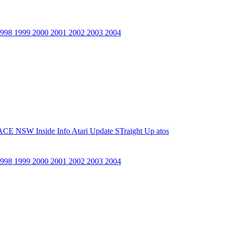
1998
1999
2000
2001
2002
2003
2004
ACE NSW Inside Info
Atari Update
STraight Up
atos
1998
1999
2000
2001
2002
2003
2004