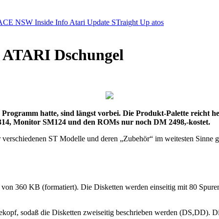
ACE NSW Inside Info
Atari Update
STraight Up
atos
n ATARI Dschungel
m Programm hatte, sind längst vorbei. Die Produkt-Palette reich
SF314, Monitor SM124 und den ROMs nur noch DM 2498,-kostet.
r verschiedenen ST Modelle und deren „Zubehör“ im weitesten Sinne ge
t von 360 KB (formatiert). Die Disketten werden einseitig mit 80 Sp
kopf, sodaß die Disketten zweiseitig beschrieben werden (DS,DD). Die 