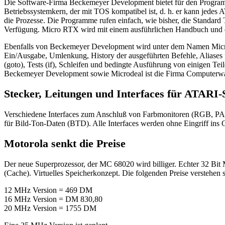
Die Software-Firma Beckemeyer Development bietet für den Program
Betriebssystemkern, der mit TOS kompatibel ist, d. h. er kann jed
die Prozesse. Die Programme rufen einfach, wie bisher, die Standard
Verfügung. Micro RTX wird mit einem ausführlichen Handbuch und de
Ebenfalls von Beckemeyer Development wird unter dem Namen Micr
Ein/Ausgabe, Umlenkung, History der ausgeführten Befehle, Aliases f
(goto), Tests (if), Schleifen und bedingte Ausführung von einigen T
Beckemeyer Development sowie Microdeal ist die Firma Computerwa
Stecker, Leitungen und Interfaces für ATARI
Verschiedene Interfaces zum Anschluß von Farbmonitoren (RGB, PA
für Bild-Ton-Daten (BTD). Alle Interfaces werden ohne Eingriff ins 
Motorola senkt die Preise
Der neue Superprozessor, der MC 68020 wird billiger. Echter 32 Bit M
(Cache). Virtuelles Speicherkonzept. Die folgenden Preise verstehen
12 MHz Version = 469 DM
16 MHz Version = DM 830,80
20 MHz Version = 1755 DM