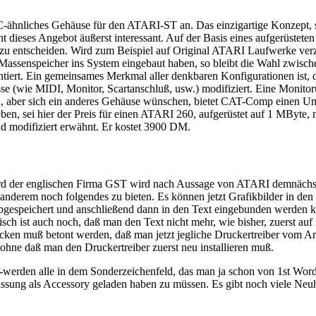
nliches Gehäuse für den ATARI-ST an. Das einzigartige Konzept, sich
dieses Angebot äußerst interessant. Auf der Basis eines aufgerüsteten
u entscheiden. Wird zum Beispiel auf Original ATARI Laufwerke verzic
ssenspeicher ins System eingebaut haben, so bleibt die Wahl zwische
rt. Ein gemeinsames Merkmal aller denkbaren Konfigurationen ist, daß
se (wie MIDI, Monitor, Scartanschluß, usw.) modifiziert. Eine Moni
tzen, aber sich ein anderes Gehäuse wünschen, bietet CAT-Comp einen
en, sei hier der Preis für einen ATARI 260, aufgerüstet auf 1 MByte,
 modifiziert erwähnt. Er kostet 3900 DM.
ord der englischen Firma GST wird nach Aussage von ATARI demnäch
nderem noch folgendes zu bieten. Es können jetzt Grafikbilder in den
espeichert und anschließend dann in den Text eingebunden werden kön
sch ist auch noch, daß man den Text nicht mehr, wie bisher, zuerst auf
en muß betont werden, daß man jetzt jegliche Druckertreiber vom Arb
ne daß man den Druckertreiber zuerst neu installieren muß.
hen -werden alle in dem Sonderzeichenfeld, das man ja schon von 1st Wo
ssung als Accessory geladen haben zu müssen. Es gibt noch viele Neuhe