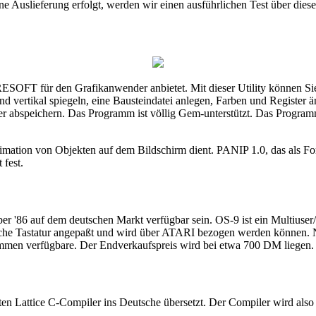
ne Auslieferung erfolgt, werden wir einen ausführlichen Test über dies
T für den Grafikanwender anbietet. Mit dieser Utility können Sie 
und vertikal spiegeln, eine Bausteindatei anlegen, Farben und Register 
r abspeichern. Das Programm ist völlig Gem-unterstützt. Das Programm
r Animation von Objekten auf dem Bildschirm dient. PANIP 1.0, das als
 fest.
 '86 auf dem deutschen Markt verfügbar sein. OS-9 ist ein Multiuser/M
tsche Tastatur angepaßt und wird über ATARI bezogen werden können
n verfügbare. Der Endverkaufspreis wird bei etwa 700 DM liegen.
n Lattice C-Compiler ins Deutsche übersetzt. Der Compiler wird also