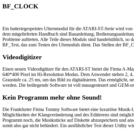
BF_CLOCK
Ein batteriegespeistes Uhrenmodul für die ATARI-ST-Serie wird von 
dem mitgelieferten Handbuch sind Bauanleitung, Bedienungsanleitu
Probleme auftreten. Alle Teile dieses Moduls sind handelsüblich, so 
BF_Test, das zum Testen des Uhrmoduls dient. Das Stellen der BF_C
Videodigitizer
Einen neuen Videodigitizer für den ATARI-ST bietet die Firma A-Ma
640*400 Pixel im Hi-Resolution Modus. Dem Anwender stehen 2, 4, 8 o
Graustufe ca. 25 ms, um das Bild zu digitalisieren. Das ermöglicht
werden. Die beiliegende Software ist voll mausgesteuert und GEM-ori
Kein Programm mehr ohne Sound!
Die Frankfurter Firma Tommy Software bietet eine luxuriöse Musik-Ut
Möglichkeiten der Klangveränderung und des Editierens sind möglich
Programm noch, die Musikstücke auf Diskette abzuspeichern und ansc
somit also gar nicht behindert. Ein ausführlicher Test dieser Utility