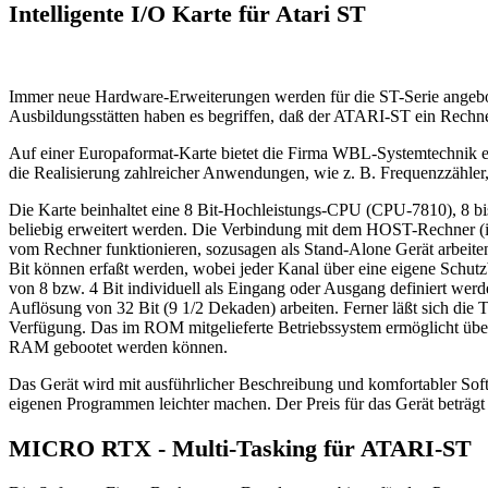
Intelligente I/O Karte für Atari ST
Immer neue Hardware-Erweiterungen werden für die ST-Serie angebot
Ausbildungsstätten haben es begriffen, daß der ATARI-ST ein Rechner
Auf einer Europaformat-Karte bietet die Firma WBL-Systemtechnik e
die Realisierung zahlreicher Anwendungen, wie z. B. Frequenzzähler
Die Karte beinhaltet eine 8 Bit-Hochleistungs-CPU (CPU-7810), 8 bi
beliebig erweitert werden. Die Verbindung mit dem HOST-Rechner (i
vom Rechner funktionieren, sozusagen als Stand-Alone Gerät arbeiten
Bit können erfaßt werden, wobei jeder Kanal über eine eigene Schutz
von 8 bzw. 4 Bit individuell als Eingang oder Ausgang definiert wer
Auflösung von 32 Bit (9 1/2 Dekaden) arbeiten. Ferner läßt sich die T
Verfügung. Das im ROM mitgelieferte Betriebssystem ermöglicht ü
RAM gebootet werden können.
Das Gerät wird mit ausführlicher Beschreibung und komfortabler Soft
eigenen Programmen leichter machen. Der Preis für das Gerät beträg
MICRO RTX - Multi-Tasking für ATARI-ST