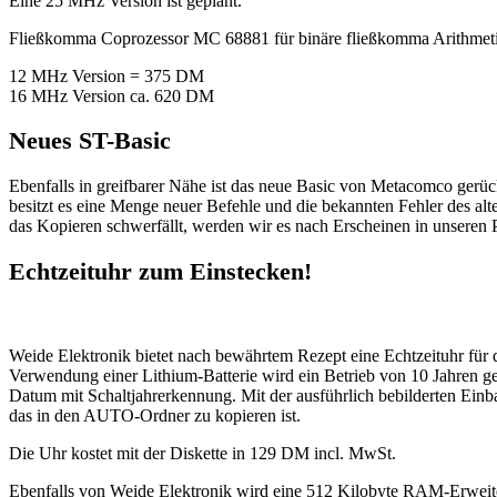
Eine 25 MHz Version ist geplant.
Fließkomma Coprozessor MC 68881 für binäre fließkomma Arithmetik (
12 MHz Version = 375 DM
16 MHz Version ca. 620 DM
Neues ST-Basic
Ebenfalls in greifbarer Nähe ist das neue Basic von Metacomco gerüc
besitzt es eine Menge neuer Befehle und die bekannten Fehler des al
das Kopieren schwerfällt, werden wir es nach Erscheinen in unsere
Echtzeituhr zum Einstecken!
Weide Elektronik bietet nach bewährtem Rezept eine Echtzeituhr fü
Verwendung einer Lithium-Batterie wird ein Betrieb von 10 Jahren gew
Datum mit Schaltjahrerkennung. Mit der ausführlich bebilderten Einba
das in den AUTO-Ordner zu kopieren ist.
Die Uhr kostet mit der Diskette in 129 DM incl. MwSt.
Ebenfalls von Weide Elektronik wird eine 512 Kilobyte RAM-Erweiteru