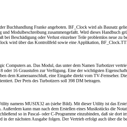
der Buchhandlung Franke angeboten. BF_Clock wird als Bausatz gelief
ng und Modulbeschreibung zusammengefaßt. Wird dieses Handbuch grün
daß bei Beschädigung oder Verlust einzelner Teile problemlos neue zu 
lock wird über das Kontrollfeld sowie eine Applikation, BF_Clock.TT
gic Computers an. Das Modul, das unter dem Namen Turbotizer vertri
der 16 Graustufen zur Verfügung. Eine der wichtigsten Eigenschaften 
, neben dem Kameraanschluß, eine Eingabe direkt vom TV-Fernseher. D
entiert. Der Preis des Turbotizers soll 398 DM betragen.
ility namens MUSIX32 an (siehe Bild). Mit dieser Utility ist das Ers
. Außerdem kann man nach dem Erstellen eines Musikstücks die Notatio
hließend so in Pascal- oder C-Programme einzubinden, daß sie dort im
 wird in der nächsten Ausgabe folgen. Der Vertrieb erfolgt auch über di