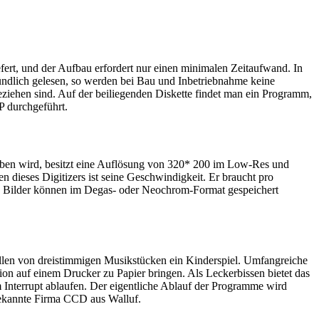
ert, und der Aufbau erfordert nur einen minimalen Zeitaufwand. In
dlich gelesen, so werden bei Bau und Inbetriebnahme keine
beziehen sind. Auf der beiliegenden Diskette findet man ein Programm,
P durchgeführt.
eben wird, besitzt eine Auflösung von 320* 200 im Low-Res und
dieses Digitizers ist seine Geschwindigkeit. Er braucht pro
ie Bilder können im Degas- oder Neochrom-Format gespeichert
tellen von dreistimmigen Musikstücken ein Kinderspiel. Umfangreiche
n auf einem Drucker zu Papier bringen. Als Leckerbissen bietet das
 Interrupt ablaufen. Der eigentliche Ablauf der Programme wird
e bekannte Firma CCD aus Walluf.