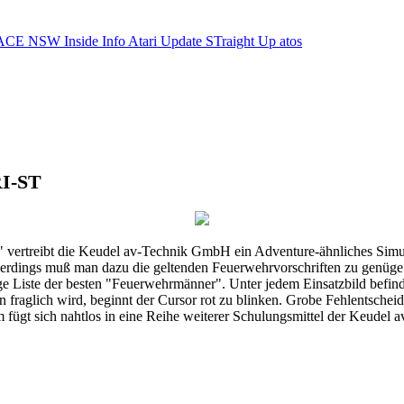
ACE NSW Inside Info
Atari Update
STraight Up
atos
RI-ST
ertreibt die Keudel av-Technik GmbH ein Adventure-ähnliches Simul
erdings muß man dazu die geltenden Feuerwehrvorschriften zu genüge 
 Liste der besten "Feuerwehrmänner". Unter jedem Einsatzbild befinde
 fraglich wird, beginnt der Cursor rot zu blinken. Grobe Fehlentschei
gt sich nahtlos in eine Reihe weiterer Schulungsmittel der Keudel 