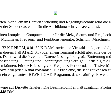
en. Vor allem im Bereich Steuerung und Regelungstechnik wird die N
 der Sonderklasse und für die Ausbildung sehr gut geeignet ist.
inen kompletten Computer an, der für die Meß-, Steuer- und Regeltec
, Multimeter, Frequenz- und Funktionsgenerator, Schaltuhr, Maschinen
s 32 K EPROM, 8 bis 32 K RAM sowie eine Vielzahl analoger und digit
n diesem Fall ATARI-ST) oder einem Terminal erfolgt über eine der b
. Damit wird die dezentrale Datenerfassung über große Entfernung mög
beschaltung, Filterung und Spannungstellung verfügt. Für die digitale
den können. Für die Erfassung von Frequenz, Periodendauer, Tastverhält
orzeit für jeden Kanal vorwählen. Für Probleme, die sehr zeitkritisch s
ber ein eingebautes DOWN-LOAD Programm, daß zukünftige Erweiterun
ware auf Diskette geliefert. Die Beschreibung enthält zusätzlich Prog
t 448 DM.