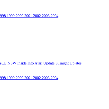
1998
1999
2000
2001
2002
2003
2004
ACE NSW Inside Info
Atari Update
STraight Up
atos
1998
1999
2000
2001
2002
2003
2004