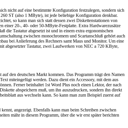
 nicht auf eine bestimmte Konfiguration festzulegen, sondern sich
 260 ST (also 1 MByte), ist jede beliebige Konfiguration denkbar.
htet, so kann man sich statt dessen zwei Diskettenstationen von
n einer 20-, 40- oder 50-MByte-Festplatte. Extra Hardwarezusätze
 die Tastatur abgesetzt ist und in einem extra ergonomischen
torumschaltung zwischen monochromem und Scartanschluß gehört auch
 Umbau bei Anlieferung des Rechners samt Maus und Monitor. Um eine
 mit abgesetzter Tastatur, zwei Laufwerken von NEC a 720 KByte,
st auf den deutschen Markt kommen. Das Programm trägt den Namen
 Text miteingefügt werden. Dazu dient ein Accessory, mit dem aus
nen. Ferner beinhaltet 1st Word Plus noch einen Lektor, der nach
 Diskette abspeichern muß, um ihn auszudrucken, sondern ihn direkt
eitsblatt aus wechseln kann. So kann man zum Beispiel zuerst auf
rd kennt, angezeigt. Ebenfalls kann man beim Schreiben zwischen
iten mähr in diesem Programm, über die wir erst später berichten