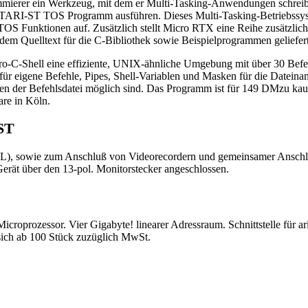
mierer ein Werkzeug, mit dem er Multi-Tasking-Anwendungen schreibe
es ATARI-ST TOS Programm ausführen. Dieses Multi-Tasking-Betriebssy
 TOS Funktionen auf. Zusätzlich stellt Micro RTX eine Reihe zusätzlic
m Quelltext für die C-Bibliothek sowie Beispielprogrammen geliefert
o-C-Shell eine effiziente, UNIX-ähnliche Umgebung mit über 30 Be
ür eigene Befehle, Pipes, Shell-Variablen und Masken für die Dateinam
eilen der Befehlsdatei möglich sind. Das Programm ist für 149 DMzu ka
re in Köln.
-ST
L), sowie zum Anschluß von Videorecordern und gemeinsamer Anschluß
Gerät über den 13-pol. Monitorstecker angeschlossen.
icroprozessor. Vier Gigabyte! linearer Adressraum. Schnittstelle für 
 sich ab 100 Stück zuzüglich MwSt.