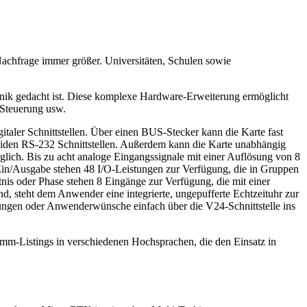
achfrage immer größer. Universitäten, Schulen sowie
hnik gedacht ist. Diese komplexe Hardware-Erweiterung ermöglicht
-Steuerung usw.
aler Schnittstellen. Über einen BUS-Stecker kann die Karte fast
eiden RS-232 Schnittstellen. Außerdem kann die Karte unabhängig
lich. Bis zu acht analoge Eingangssignale mit einer Auflösung von 8
 Ein/Ausgabe stehen 48 I/O-Leistungen zur Verfügung, die in Gruppen
nis oder Phase stehen 8 Eingänge zur Verfügung, die mit einer
ind, steht dem Anwender eine integrierte, ungepufferte Echtzeituhr zur
gen oder Anwenderwünsche einfach über die V24-Schnittstelle ins
ramm-Listings in verschiedenen Hochsprachen, die den Einsatz in