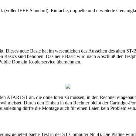
voller IEEE Standard). Einfache, doppelte und erweiterte Genauigkei
kt. Dieses neue Basic hat im wesentlichen das Aussehen des alten ST-B
ten Basics sind behoben. Das neue Basic wird nach Abschluß der Testph
n Public Domain Kopierservice übernehmen.
r den ATARI ST an, die ohne löten zu müssen, in den Rechner eingebau
ährleistet. Durch den Einbau in den Rechner bleibt der Cartridge-Port f
uanleitung dürfte die Montage auch für einen Laien kein Problem sein.
ng geliefert (siehe Test in der ST Computer Nr. 4). Die Platine wurde