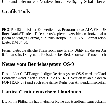
Uns stand leider nur eine Vorabversion zur Verfügung. Sobald aber ei
Grafik Tools
PICOP heißt ein Bilder-Konvertierungs-Programm, das ADVENTURESOF
Ihren Atari-ST laden, Teile daraus kopieren, verschieben, horizontal 
jedem beliebigen Format, d. h. zum Beispiel in DEGAS Format wiede
kostet DM 84,50.
Ferner bietet die gleiche Firma noch eine Grafik Utility an, die zu
lieferbar sein. Der genaue Preis stand bei Redaktionsschluß noch nicht
Neues vom Betriebssystem OS-9
Das auf der CeBIT angekündigte Betriebssystem OS-9 wird im Oktober
Echtzeitanwendungen eignet. Die ATARI-ST Version ist an die deu
FORTRAN 77) sind auch eine ganze Reihe von Anwendungsprogramme
Lattice C mit deutschem Handbuch
Die Firma Philgerma hat in eigener Regie das Handbuch zum bekannte