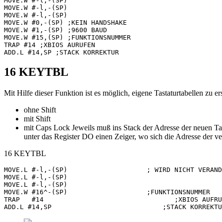
MOVE.W #-l,-(SP)

MOVE.W #-l,-(SP)

MOVE.W #-l,-(SP)

MOVE.W #0,-(SP) ;KEIN HANDSHAKE

MOVE.W #1,-(SP) ;9600 BAUD

MOVE.W #15,(SP) ;FUNKTIONSNUMMER

TRAP #14 ;XBIOS AURUFEN

16 KEYTBL
Mit Hilfe dieser Funktion ist es möglich, eigene Tastaturtabellen zu e
ohne Shift
mit Shift
mit Caps Lock Jeweils muß ins Stack der Adresse der neuen Tab
unter das Register DO einen Zeiger, wo sich die Adresse der ve
16 KEYTBL
MOVE.L #-l,-(SP)                    ; WIRD NICHT VERAND
MOVE.L #-l,-(SP)

MOVE.L #-l,-(SP)

MOVE.W #16^-(SP)                    ;FUNKTIONSNUMMER

TRAP   #14                                 ;XBIOS AUFRU