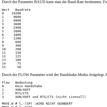
Durch der Parameter BAUD kann man die Baud-Rate bestimmen. Folg
Wert   Baudrate

0    19200

1     9600

2     4800

3     3600

4     2400

5     2000

6     1800

7     1200

8      600

9      300

10     200

11     150

12     125

13     100

14      75

Durch der FLOW Parameter wird der Handshake-Modus festgelegt. F
Flow   Bedeutung

0      Kein Handshake

1      XON/XOFF

2      RTS/CTS

MOVE.W #-l,-(SP) ;WIRD NICHT GEÄNDERT
