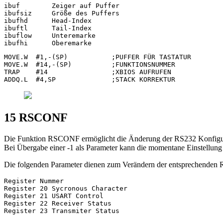
ibuf        Zeiger auf Puffer

ibufsiz     Größe des Puffers

ibufhd      Head-Index

ibuftl      Tail-Index

ibuflow     Unteremarke

MOVE.W  #1,-(SP)           ;PUFFER FÜR TASTATUR

MOVE.W  #14,-(SP)          ;FUNKTIONSNUMMER

TRAP    #14                ;XBIOS AUFRUFEN

15 RSCONF
Die Funktion RSCONF ermöglicht die Änderung der RS232 Konfigurati
Bei Übergabe einer -1 als Parameter kann die momentane Einstellung 
Die folgenden Parameter dienen zum Verändern der entsprechenden 
Register Nummer

Register 20 Sycronous Character

Register 21 USART Control

Register 22 Receiver Status
