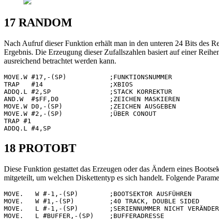
17 RANDOM
Nach Aufruf dieser Funktion erhält man in den unteren 24 Bits des Re
Ergebnis. Die Erzeugung dieser Zufallszahlen basiert auf einer Reihen
ausreichend betrachtet werden kann.
MOVE.W #17,-(SP)           ;FUNKTIONSNUMMER

TRAP   #14                 ;XBIOS

ADDQ.L #2,SP               ;STACK KORREKTUR

AND.W  #$FF,D0             ;ZEICHEN MASKIEREN

MOVE.W D0,-(SP)            ;ZEICHEN AUSGEBEN

MOVE.W #2,-(SP)            ;ÜBER CONOUT

TRAP #1

18 PROTOBT
Diese Funktion gestattet das Erzeugen oder das Ändern eines Bootsekt
mitgeteilt, um welchen Diskettentyp es sich handelt. Folgende Parame
MOVE.   W #-1,-(SP)        ;BOOTSEKTOR AUSFÜHREN

MOVE.   W #1,-(SP)         ;40 TRACK, DOUBLE SIDED

MOVE.   L #-1,-(SP)        ;SERIENNUMMER NICHT VERÄNDER
MOVE.   L #BUFFER,-(SP)    ;BUFFERADRESSE
