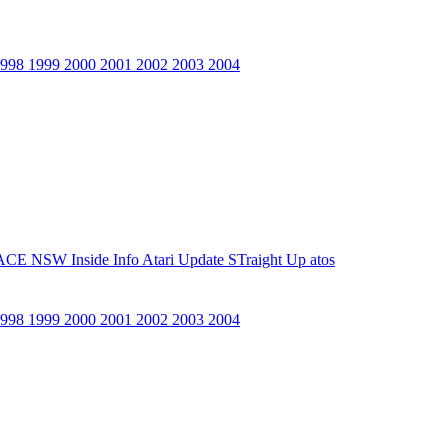
1998
1999
2000
2001
2002
2003
2004
ACE NSW Inside Info
Atari Update
STraight Up
atos
1998
1999
2000
2001
2002
2003
2004