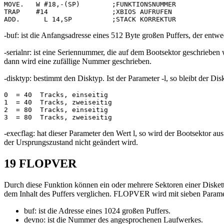
MOVE.   W #18,-(SP)        ;FUNKTIONSNUMMER

TRAP    #14                ;XBIOS AUFRUFEN

-buf: ist die Anfangsadresse eines 512 Byte großen Puffers, der entw
-serialnr: ist eine Seriennummer, die auf dem Bootsektor geschrieben 
dann wird eine zufällige Nummer geschrieben.
-disktyp: bestimmt den Disktyp. Ist der Parameter -l, so bleibt der 
0  = 40  Tracks, einseitig

1  = 40  Tracks, zweiseitig

2  = 80  Tracks, einseitig

-execflag: hat dieser Parameter den Wert l, so wird der Bootsektor au
der Ursprungszustand nicht geändert wird.
19 FLOPVER
Durch diese Funktion können ein oder mehrere Sektoren einer Diskette 
dem Inhalt des Puffers verglichen. FLOPVER wird mit sieben Parame
buf: ist die Adresse eines 1024 großen Puffers.
devno: ist die Nummer des angesprochenen Laufwerkes.