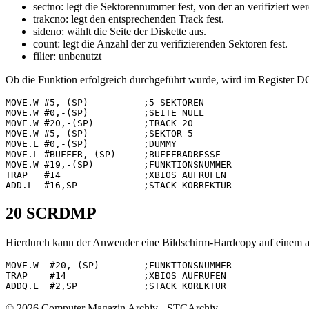
sectno: legt die Sektorennummer fest, von der an verifiziert wer
trakcno: legt den entsprechenden Track fest.
sideno: wählt die Seite der Diskette aus.
count: legt die Anzahl der zu verifizierenden Sektoren fest.
filier: unbenutzt
Ob die Funktion erfolgreich durchgeführt wurde, wird im Register DO 
MOVE.W #5,-(SP)          ;5 SEKTOREN

MOVE.W #0,-(SP)          ;SEITE NULL

MOVE.W #20,-(SP)         ;TRACK 20

MOVE.W #5,-(SP)          ;SEKTOR 5

MOVE.L #0,-(SP)          ;DUMMY

MOVE.L #BUFFER,-(SP)     ;BUFFERADRESSE

MOVE.W #19,-(SP)         ;FUNKTIONSNUMMER

TRAP   #14               ;XBIOS AUFRUFEN

20 SCRDMP
Hierdurch kann der Anwender eine Bildschirm-Hardcopy auf einem 
MOVE.W  #20,-(SP)        ;FUNKTIONSNUMMER

TRAP    #14              ;XBIOS AUFRUFEN

© 2026 Computer Magazin Archiv - STCArchiv