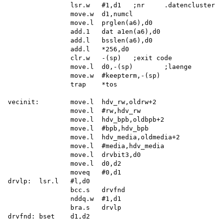
		lsr.w	#1,d1	;nr	.datencluster

		move.w	d1,numcl

		move.l	prglen(a6),d0

		add.1	dat a1en(a6),d0

		add.l	bsslen(a6),d0

		add.l	*256,d0

		clr.w	-(sp)	;exit code

		move.l	d0,-(sp)	;laenge

		move.w	#keepterm,-(sp)

		trap	*tos

vecinit:	move.l	hdv_rw,oldrw+2

		move.l	#rw,hdv_rw

		move.l	hdv_bpb,oldbpb+2

		move.l	#bpb,hdv_bpb

		move.l	hdv_media,oldmedia+2

		move.l	#media,hdv_media 

		move.l	drvbit3,d0 

		move.l	d0,d2

		moveq	#0,d1

drvlp:	lsr.l	#l,d0

		bcc.s	drvfnd

		nddq.w	#1,d1

		bra.s	drvlp

drvfnd:	bset	d1,d2
