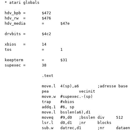
* atari globals

hdv_bpb	=	$472

hdv_rw	=	$476

hdv_media	=	$47e

drvbits	=	$4c2

xbios	=	14

tos		=	1

keepterm	=	$31

supexec	=	38

		.text

		move.l	4(sp),a6	;adresse base page

		pea		vecinit

		move.w	#supexec.-(sp)

		trap	#xbios

		addq.1	#6, sp

		move.l	bsslen(a6),d1

		moveq	#9,d0	;bsslen div	512

		lsr.l	d0,d1	;nr	blocks

		sub.w	datrec,d1	;nr	dataenbloecke
