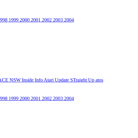
1998
1999
2000
2001
2002
2003
2004
ACE NSW Inside Info
Atari Update
STraight Up
atos
1998
1999
2000
2001
2002
2003
2004