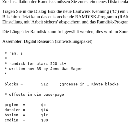
Zur Installation der Ramdisks müssen Sie zuerst ein neues Disketten
Tragen Sie in die Dialog-Box die neue Laufwerk-Kennung (’C’) ei
Bilschirm. Jetzt kann das entsprechende RAMDISK-Programm (RAM 
Einstellung mit 'Arbeit sichern’ abspeichern und das Ramdisk-Prog
Die Länge 'der Ramdisk kann frei gewählt werden, dies wird im Source
Assembler: Digital Research (Entwicklungspaket)
* ram. s

*

* ramdisk for atari 520 st+

* written nov 85 by Jens-Uwe Mager

*

blocks =	512	;groesse in 1 Kbyte blocks

* offsets in die base-page

prglen	=	$c

datalen	=	$14

bsslen	=	$lc

cmdlin	=	$80
