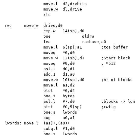
		move.l	d2,drvbits

		move.w	dl,drive

		rts

rw:	move.w	drive,d0

		cmp.w	14(sp),d0

		bne		oldrw

		lea		rambase,a0

		move.l	6(sp),a1	;tos buffer

		moveq	*0,d0

		move.w	12(sp),d1	;Start block

		moveq	#9,d0		; *512

		asl.l	d0,d1

		add.1	d1,a0

		move.w	10(sp),d0	;nr of blocks

		move.l	a1,d2

		btst	*0,d2

		bne.s	bytes

		asl.l	#7,d0		;blocks -> longs

		btst	#0,5(sp)	;rwflg

		bne.s	lwords

		cxg	a0,a1

lwords:	move.l	(a1)+,(a0)+

		subq.l	#1,d0

		bne.s	lwords
