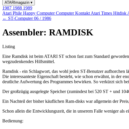
ATARImagazin
▾
1987
1988
1989
Atari Phile
Happy Computer
Computer Kontakt
Atari Times
Hitdisk
← ST-Computer 06 / 1986
Assembler: RAMDISK
Listing
Eine Ramdisk ist beim ATARI ST schon fast zum Standard geworden. 
wegzudenkendes Hilfsmittel.
Ramdisk - ein Schlagwort, das wohl jeden ST-Benutzer aufhorchen läß
Die interessanteste Eigenschaft besteht, wie schon erwähnt, in der 
deutliche Aufwertung des Programmes bewirken. So verkürzt sich be
Der großzügig ausgelegte Speicher (zumindest bei 520 ST + und 1040)
Ein Nachteil der bisher käuflichen Ram-disks war allgemein der Preis
Schon allein die Entwicklungszeit, die in unserem Falle weniger als eine
Bedienung: