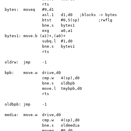
		rts

bytes:	moveq	#9,d1

		asl.1	d1,d0	;blocks	-> bytes

		btst	#0,5(sp)	;rwflg

		bne.s	bytes1

		exg	a0,a1

bytes1:	move.b (a1)+,(a0)+

		subq.l	#1,d0

		bne.s	bytes1

		rts

oldrw:	jmp	-1

bpb:	move.w	drive,d0

		cmp.w	4(sp),d0

		bne.s	oldbpb

		move.l	tmybpb,d0

		rts

oldbpb:	jmp	-1

media:	move.w	drive,d0

		cmp.w	4(sp),d0

		bne.s	oldmedia

		moveq	#0,d0
