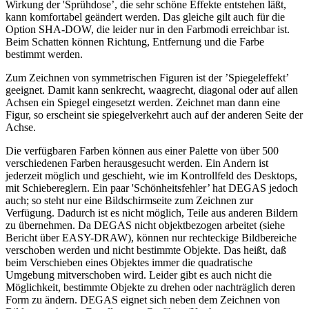
Wirkung der 'Sprühdose’, die sehr schöne Effekte entstehen läßt,
kann komfortabel geändert werden. Das gleiche gilt auch für die
Option SHA-DOW, die leider nur in den Farbmodi erreichbar ist.
Beim Schatten können Richtung, Entfernung und die Farbe
bestimmt werden.
Zum Zeichnen von symmetrischen Figuren ist der ’Spiegeleffekt’
geeignet. Damit kann senkrecht, waagrecht, diagonal oder auf allen
Achsen ein Spiegel eingesetzt werden. Zeichnet man dann eine
Figur, so erscheint sie spiegelverkehrt auch auf der anderen Seite der
Achse.
Die verfügbaren Farben können aus einer Palette von über 500
verschiedenen Farben herausgesucht werden. Ein Andern ist
jederzeit möglich und geschieht, wie im Kontrollfeld des Desktops,
mit Schiebereglern. Ein paar 'Schönheitsfehler’ hat DEGAS jedoch
auch; so steht nur eine Bildschirmseite zum Zeichnen zur
Verfügung. Dadurch ist es nicht möglich, Teile aus anderen Bildern
zu übernehmen. Da DEGAS nicht objektbezogen arbeitet (siehe
Bericht über EASY-DRAW), können nur rechteckige Bildbereiche
verschoben werden und nicht bestimmte Objekte. Das heißt, daß
beim Verschieben eines Objektes immer die quadratische
Umgebung mitverschoben wird. Leider gibt es auch nicht die
Möglichkeit, bestimmte Objekte zu drehen oder nachträglich deren
Form zu ändern. DEGAS eignet sich neben dem Zeichnen von