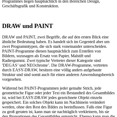
Programmes liegen hauptsächlich in den Bereichen Design,
Geschäftsgrafik und Konstruktion.
DRAW und PAINT
DRAW und PAINT, zwei Begriffe, die auf den ersten Blick eine
ähnliche Bedeutung haben. Es handelt sich im Gegenteil aber um
zwei Programmtypen, die sich stark voneinander unterscheiden.
PAINT-Programme dienen hauptsächlich zum Erstellen von
Bildern, sozusagen als Ersatz von Papier, Malstift und
Radiergummi. Zwei typische Vertreter dieser Kategorie sind
'DEGAS’ und NEOchrome’. Die DRAW-Programme, vertreten
durch EASY-DRAW, besitzen eine völlig anders aufgebaute
Struktur und sind somit auch für einen anderen Anwendungsbereich
vorgesehen.
Während bei PAINT-Programmen jeder gemalte Strich, jede
geometrische Figur oder jeder Text ein Bestandteil des Gesamtbildes
ist, wird bei EASY-DRAW jedes gezeichnete Objekt einzeln
gespeichert. Ein solches Objekt kann im Nachhinein verändert
werden, ohne den Rest des Bildes zu beeinflussen. Falls eine Figur
zu groß geraten ist, kann man sie nachträglich verkleinern, bis sie
den Proportionen des Gesamtbildes entspricht. Ebenso kann man die