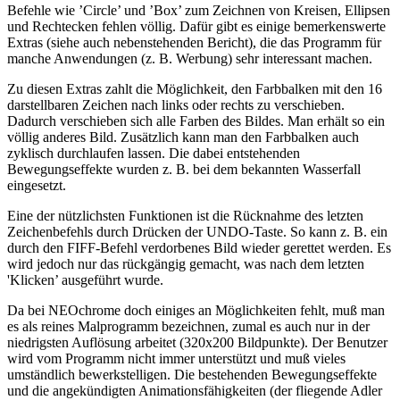
Befehle wie ’Circle’ und ’Box’ zum Zeichnen von Kreisen, Ellipsen
und Rechtecken fehlen völlig. Dafür gibt es einige bemerkenswerte
Extras (siehe auch nebenstehenden Bericht), die das Programm für
manche Anwendungen (z. B. Werbung) sehr interessant machen.
Zu diesen Extras zahlt die Möglichkeit, den Farbbalken mit den 16
darstellbaren Zeichen nach links oder rechts zu verschieben.
Dadurch verschieben sich alle Farben des Bildes. Man erhält so ein
völlig anderes Bild. Zusätzlich kann man den Farbbalken auch
zyklisch durchlaufen lassen. Die dabei entstehenden
Bewegungseffekte wurden z. B. bei dem bekannten Wasserfall
eingesetzt.
Eine der nützlichsten Funktionen ist die Rücknahme des letzten
Zeichenbefehls durch Drücken der UNDO-Taste. So kann z. B. ein
durch den FIFF-Befehl verdorbenes Bild wieder gerettet werden. Es
wird jedoch nur das rückgängig gemacht, was nach dem letzten
'Klicken’ ausgeführt wurde.
Da bei NEOchrome doch einiges an Möglichkeiten fehlt, muß man
es als reines Malprogramm bezeichnen, zumal es auch nur in der
niedrigsten Auflösung arbeitet (320x200 Bildpunkte). Der Benutzer
wird vom Programm nicht immer unterstützt und muß vieles
umständlich bewerkstelligen. Die bestehenden Bewegungseffekte
und die angekündigten Animationsfähigkeiten (der fliegende Adler