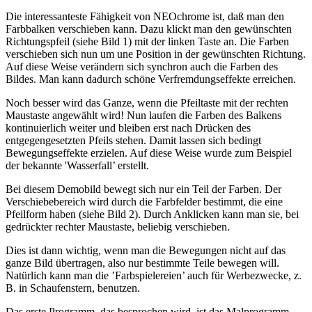
Die interessanteste Fähigkeit von NEOchrome ist, daß man den
Farbbalken verschieben kann. Dazu klickt man den gewünschten
Richtungspfeil (siehe Bild 1) mit der linken Taste an. Die Farben
verschieben sich nun um une Position in der gewünschten Richtung.
Auf diese Weise verändern sich synchron auch die Farben des
Bildes. Man kann dadurch schöne Verfremdungseffekte erreichen.
Noch besser wird das Ganze, wenn die Pfeiltaste mit der rechten
Maustaste angewählt wird! Nun laufen die Farben des Balkens
kontinuierlich weiter und bleiben erst nach Drücken des
entgegengesetzten Pfeils stehen. Damit lassen sich bedingt
Bewegungseffekte erzielen. Auf diese Weise wurde zum Beispiel
der bekannte 'Wasserfall’ erstellt.
Bei diesem Demobild bewegt sich nur ein Teil der Farben. Der
Verschiebebereich wird durch die Farbfelder bestimmt, die eine
Pfeilform haben (siehe Bild 2). Durch Anklicken kann man sie, bei
gedrückter rechter Maustaste, beliebig verschieben.
Dies ist dann wichtig, wenn man die Bewegungen nicht auf das
ganze Bild übertragen, also nur bestimmte Teile bewegen will.
Natürlich kann man die ’Farbspielereien’ auch für Werbezwecke, z.
B. in Schaufenstern, benutzen.
Das erste Programm, das besprochen wird, ist das Malprogramm