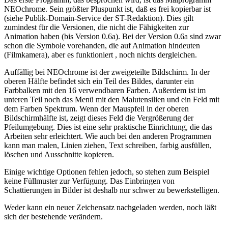
NEOchrome. Sein größter Pluspunkt ist, daß es frei kopierbar ist
(siehe Publik-Domain-Service der ST-Redaktion). Dies gilt
zumindest für die Versionen, die nicht die Fähigkeiten zur
Animation haben (bis Version 0.6a). Bei der Version 0.6a sind zwar
schon die Symbole vorehanden, die auf Animation hindeuten
(Filmkamera), aber es funktioniert , noch nichts dergleichen.
Auffällig bei NEOchrome ist der zweigeteilte Bildschirm. In der
oberen Hälfte befindet sich ein Teil des Bildes, darunter ein
Farbbalken mit den 16 verwendbaren Farben. Außerdem ist im
unteren Teil noch das Menü mit den Malutensilien und ein Feld mit
dem Farben Spektrum. Wenn der Mauspfeil in der oberen
Bildschirmhälfte ist, zeigt dieses Feld die Vergrößerung der
Pfeilumgebung. Dies ist eine sehr praktische Einrichtung, die das
Arbeiten sehr erleichtert. Wie auch bei den anderen Programmen
kann man malen, Linien ziehen, Text schreiben, farbig ausfüllen,
löschen und Ausschnitte kopieren.
Einige wichtige Optionen fehlen jedoch, so stehen zum Beispiel
keine Füllmuster zur Verfügung. Das Einbringen von
Schattierungen in Bilder ist deshalb nur schwer zu bewerkstelligen.
Weder kann ein neuer Zeichensatz nachgeladen werden, noch läßt
sich der bestehende verändern.