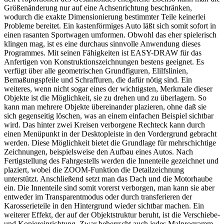
Größenänderung nur auf eine Achsenrichtung beschränken,
wodurch die exakte Dimensionierung bestimmter Teile keinerlei
Probleme bereitet. Ein kastenförmiges Auto läßt sich somit sofort in
einen rasanten Sportwagen umformen. Obwohl das eher spielerisch
klingen mag, ist es eine durchaus sinnvolle Anwendung dieses
Programmes. Mit seinen Fähigkeiten ist EASY-DRAW für das
Anfertigen von Konstruktionszeichnungen bestens geeignet. Es
verfügt über alle geometrischen Grundfiguren, Elilfslinien,
Bemaßungspfeile und Schraffuren, die dafür nötig sind. Ein
weiteres, wenn nicht sogar eines der wichtigsten, Merkmale dieser
Objekte ist die Möglichkeit, sie zu drehen und zu überlagern. So
kann man mehrere Objekte übereinander plazieren, ohne daß sie
sich gegenseitig löschen, was an einem einfachen Beispiel sichtbar
wird. Das hinter zwei Kreisen verborgene Rechteck kann durch
einen Menüpunkt in der Desktopleiste in den Vordergrund gebracht
werden. Diese Möglichkeit bietet die Grundlage für mehrschichtige
Zeichnungen, beispielsweise den Aufbau eines Autos. Nach
Fertigstellung des Fahrgestells werden die Innenteile gezeichnet und
plaziert, wobei die ZOOM-Funktion die Detailzeichnung
unterstützt. Anschließend setzt man das Dach und die Motorhaube
ein. Die Innenteile sind somit vorerst verborgen, man kann sie aber
entweder im Transparentmodus oder durch transferieren der
Karosserieteile in den Hintergrund wieder sichtbar machen. Ein
weiterer Effekt, der auf der Objektstruktur beruht, ist die Verschiebe-
und Kopiereinrichtung. Zwar beherrscht auch jedes Malprogramm