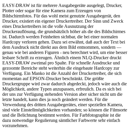
EASY-DRAW ist für mehrere Ausgabegeräte ausgelegt, Drucker,
Plotter oder sogar für eine Kamera zum Erzeugen von
Bildschirmfotos. Für das wohl meist genutzte Ausgabegerät, den
Drucker, existiert ein eigener Druckertreiber. Der Sinn und Zweck
eines Druckertreibers ist die volle Ausnutzung der
Druckerauflösung, die grundsätzlich höher als die des Bildschirmes
ist. Dadurch werden Feinheiten sichtbar, die bei einer normalen
Hardcopy verloren gehen. Dazu sei erwähnt, daß auch der Text bei
dem Ausdruck nicht direkt aus dem Bild entnommen, sondern —
genau wie bei anderen Figuren - neu berechnet wird, um eine besser
lesbare Schrift zu erzeugen. Ähnlich einem NLQ-Drucker druckt
EASY-DRAW zweimal pro Spalte. Für schnelle Ausdrucke und
gezoomte Bereiche steht weiterhin die eingebaute Hardcopy zur
Verfügung. Ein Manko ist die Anzahl der Druckertreiber, die sich
momentan auf EPSON-Drucker beschränkt. Die größte
Druckergruppe wird zwar dadurch abgedeckt, jedoch wäre auch die
Möglichkeit, andere Typen anzupassen, erfreulich. Da es sich bei
der uns zur Verfügung stehenden Version aber sicher nicht um die
letzte handelt, kann dies ja noch geändert werden. Für die
Verwendung des dritten Ausgabegerätes, einer speziellen Kamera,
sind viele Einstellmöglichkeiten vorhanden; so können die Filmsorte
und die Belichtung bestimmt werden. Für Farbfotographie ist die
dazu notwendige Regulierung sämtlicher Farbwerte sehr einfach
vorzunehmen.