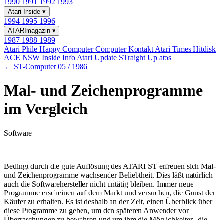
1990
1991
1992
1993
Atari Inside
▾
1994
1995
1996
ATARImagazin
▾
1987
1988
1989
Atari Phile
Happy Computer
Computer Kontakt
Atari Times
Hitdisk
ACE NSW Inside Info
Atari Update
STraight Up
atos
← ST-Computer 05 / 1986
Mal- und Zeichenprogramme
im Vergleich
Software
Bedingt durch die gute Auflösung des ATARI ST erfreuen sich Mal-
und Zeichenprogramme wachsender Beliebtheit. Dies läßt natürlich
auch die Softwarehersteller nicht untätig bleiben. Immer neue
Programme erscheinen auf dem Markt und versuchen, die Gunst der
Käufer zu erhalten. Es ist deshalb an der Zeit, einen Überblick über
diese Programme zu geben, um den späteren Anwender vor
Überraschungen zu bewahren und um ihm die Möglichkeiten, die