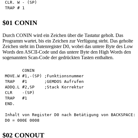
CLR. W - (SP)

$01 CONIN
Durch CONIN wird ein Zeichen über die Tastatur geholt. Das
Programm wartet, bis ein Zeichen zur Verfügung steht. Das geholte
Zeichen steht im Datenregister D0, wobei das untere Byte des Low
Words den ASCII-Code und das untere Byte den High Words den
sogenannten Scan-Code der gedrückten Tasten enthalten.
       CONIN

MOVE.W #1,-(SP) ;Funktionsnummer

TRAP   #1       ;GEMDOS Aufrufen

ADDQ.L #2,SP    ;Stack Korrektur

CLR    -(SP)

TRAP   #1

END.

Inhalt von Register D0 nach Betätigung von BACKSPACE:

$02 CONOUT