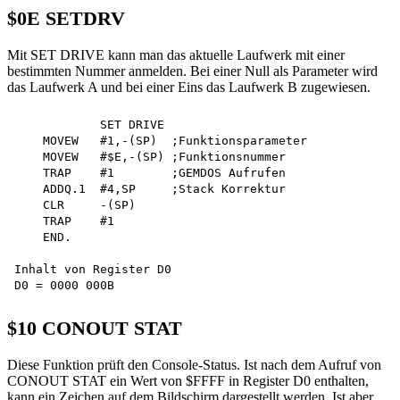
$0E SETDRV
Mit SET DRIVE kann man das aktuelle Laufwerk mit einer
bestimmten Nummer anmelden. Bei einer Null als Parameter wird
das Laufwerk A und bei einer Eins das Laufwerk B zugewiesen.
            SET DRIVE

    MOVEW   #1,-(SP)  ;Funktionsparameter 

    MOVEW   #$E,-(SP) ;Funktionsnummer

    TRAP    #1        ;GEMDOS Aufrufen

    ADDQ.1  #4,SP     ;Stack Korrektur

    CLR     -(SP)

    TRAP    #1

    END.

Inhalt von Register D0

$10 CONOUT STAT
Diese Funktion prüft den Console-Status. Ist nach dem Aufruf von
CONOUT STAT ein Wert von $FFFF in Register D0 enthalten,
kann ein Zeichen auf dem Bildschirm dargestellt werden. Ist aber