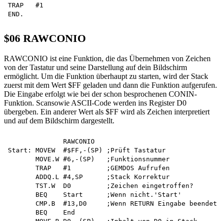
TRAP   #1

$06 RAWCONIO
RAWCONIO ist eine Funktion, die das Übernehmen von Zeichen
von der Tastatur und seine Darstellung auf dein Bildschirm
ermöglicht. Um die Funktion überhaupt zu starten, wird der Stack
zuerst mit dem Wert $FF geladen und dann die Funktion aufgerufen.
Die Eingabe erfolgt wie bei der schon besprochenen CONIN-
Funktion. Scansowie ASCII-Code werden ins Register D0
übergeben. Ein anderer Wert als $FF wird als Zeichen interpretiert
und auf dem Bildschirm dargestellt.
              RAWCONIO

Start: MOVEW  #$FF,-(SP) ;Prüft Tastatur

       MOVE.W #6,-(SP)   ;Funktionsnummer

       TRAP   #1         ;GEMDOS Aufrufen

       ADDQ.L #4,SP      ;Stack Korrektur

       TST.W  D0         ;Zeichen eingetroffen?

       BEQ    Start      ;Wenn nicht.'Start'

       CMP.B  #13,D0     ;Wenn RETURN Eingabe beendet

       BEQ    End
