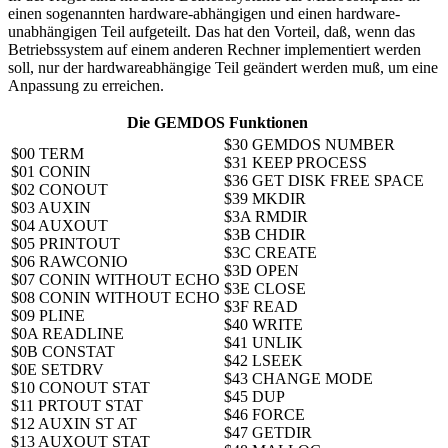
einen sogenannten hardware-abhängigen und einen hardware-
unabhängigen Teil aufgeteilt. Das hat den Vorteil, daß, wenn das
Betriebssystem auf einem anderen Rechner implementiert werden
soll, nur der hardwareabhängige Teil geändert werden muß, um eine
Anpassung zu erreichen.
Die GEMDOS Funktionen
$30 GEMDOS NUMBER
$00 TERM
$31 KEEP PROCESS
$01 CONIN
$36 GET DISK FREE SPACE
$02 CONOUT
$39 MKDIR
$03 AUXIN
$3A RMDIR
$04 AUXOUT
$3B CHDIR
$05 PRINTOUT
$3C CREATE
$06 RAWCONIO
$3D OPEN
$07 CONIN WITHOUT ECHO
$3E CLOSE
$08 CONIN WITHOUT ECHO
$3F READ
$09 PLINE
$40 WRITE
$0A READLINE
$41 UNLIK
$0B CONSTAT
$42 LSEEK
$0E SETDRV
$43 CHANGE MODE
$10 CONOUT STAT
$45 DUP
$11 PRTOUT STAT
$46 FORCE
$12 AUXIN ST AT
$47 GETDIR
$13 AUXOUT STAT