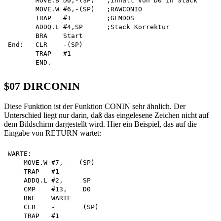
       MOVE.B D0,-(SP)   ;Inhalt von D0 in Stack 

       MOVE.W #6,-(SP)   ;RAWCONIO

       TRAP   #1         ;GEMDOS

       ADDQ.L #4,SP      ;Stack Korrektur

       BRA    Start

End:   CLR    -(SP)

       TRAP   #1

$07 DIRCONIN
Diese Funktion ist der Funktion CONIN sehr ähnlich. Der
Unterschied liegt nur darin, daß das eingelesene Zeichen nicht auf
dem Bildschirm dargestellt wird. Hier ein Beispiel, das auf die
Eingabe von RETURN wartet:
WARTE:

    MOVE.W #7,-   (SP)

    TRAP   #1

    ADDQ.L #2,     SP

    CMP    #13,    D0

    BNE    WARTE

    CLR    -       (SP)

    TRAP   #1
