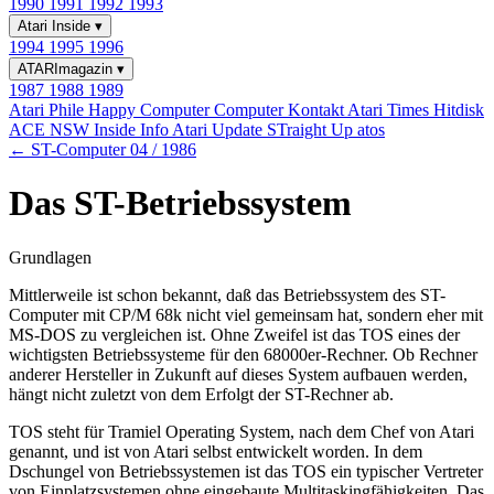
1990
1991
1992
1993
Atari Inside
▾
1994
1995
1996
ATARImagazin
▾
1987
1988
1989
Atari Phile
Happy Computer
Computer Kontakt
Atari Times
Hitdisk
ACE NSW Inside Info
Atari Update
STraight Up
atos
← ST-Computer 04 / 1986
Das ST-Betriebssystem
Grundlagen
Mittlerweile ist schon bekannt, daß das Betriebssystem des ST-
Computer mit CP/M 68k nicht viel gemeinsam hat, sondern eher mit
MS-DOS zu vergleichen ist. Ohne Zweifel ist das TOS eines der
wichtigsten Betriebssysteme für den 68000er-Rechner. Ob Rechner
anderer Hersteller in Zukunft auf dieses System aufbauen werden,
hängt nicht zuletzt von dem Erfolgt der ST-Rechner ab.
TOS steht für Tramiel Operating System, nach dem Chef von Atari
genannt, und ist von Atari selbst entwickelt worden. In dem
Dschungel von Betriebssystemen ist das TOS ein typischer Vertreter
von Einplatzsystemen ohne eingebaute Multitaskingfähigkeiten. Das