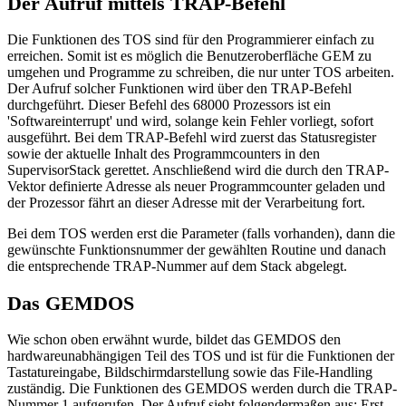
Der Aufruf mittels TRAP-Befehl
Die Funktionen des TOS sind für den Programmierer einfach zu
erreichen. Somit ist es möglich die Benutzeroberfläche GEM zu
umgehen und Programme zu schreiben, die nur unter TOS arbeiten.
Der Aufruf solcher Funktionen wird über den TRAP-Befehl
durchgeführt. Dieser Befehl des 68000 Prozessors ist ein
'Softwareinterrupt' und wird, solange kein Fehler vorliegt, sofort
ausgeführt. Bei dem TRAP-Befehl wird zuerst das Statusregister
sowie der aktuelle Inhalt des Programmcounters in den
SupervisorStack gerettet. Anschließend wird die durch den TRAP-
Vektor definierte Adresse als neuer Programmcounter geladen und
der Prozessor fährt an dieser Adresse mit der Verarbeitung fort.
Bei dem TOS werden erst die Parameter (falls vorhanden), dann die
gewünschte Funktionsnummer der gewählten Routine und danach
die entsprechende TRAP-Nummer auf dem Stack abgelegt.
Das GEMDOS
Wie schon oben erwähnt wurde, bildet das GEMDOS den
hardwareunabhängigen Teil des TOS und ist für die Funktionen der
Tastatureingabe, Bildschirmdarstellung sowie das File-Handling
zuständig. Die Funktionen des GEMDOS werden durch die TRAP-
Nummer 1 aufgerufen. Der Aufruf sieht folgendermaßen aus: Erst