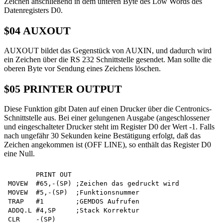
Zeichen anschließend in dem unteren Byte des Low Words des
Datenregisters D0.
$04 AUXOUT
AUXOUT bildet das Gegenstück von AUXIN, und dadurch wird
ein Zeichen über die RS 232 Schnittstelle gesendet. Man sollte die
oberen Byte vor Sendung eines Zeichens löschen.
$05 PRINTER OUTPUT
Diese Funktion gibt Daten auf einen Drucker über die Centronics-
Schnittstelle aus. Bei einer gelungenen Ausgabe (angeschlossener
und eingeschalteter Drucker steht im Register D0 der Wert -1. Falls
nach ungefähr 30 Sekunden keine Bestätigung erfolgt, daß das
Zeichen angekommen ist (OFF LINE), so enthält das Register D0
eine Null.
       PRINT OUT

MOVEW  #65,-(SP) ;Zeichen das gedruckt wird

MOVEW  #5,-(SP)  ;Funktionsnummer

TRAP   #1        ;GEMDOS Aufrufen

ADDQ.L #4,SP     ;Stack Korrektur

CLR    -(SP) 
