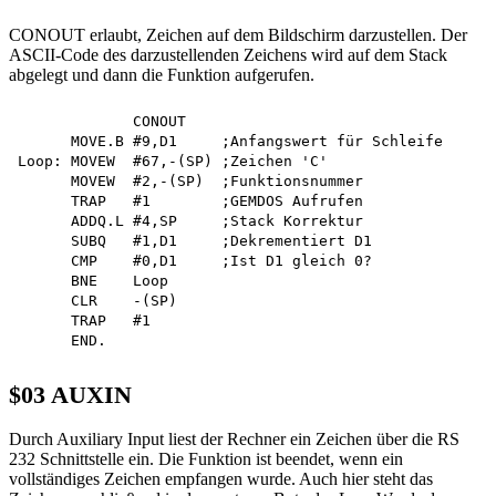
CONOUT erlaubt, Zeichen auf dem Bildschirm darzustellen. Der
ASCII-Code des darzustellenden Zeichens wird auf dem Stack
abgelegt und dann die Funktion aufgerufen.
             CONOUT

      MOVE.B #9,D1     ;Anfangswert für Schleife

Loop: MOVEW  #67,-(SP) ;Zeichen 'C'

      MOVEW  #2,-(SP)  ;Funktionsnummer

      TRAP   #1        ;GEMDOS Aufrufen

      ADDQ.L #4,SP     ;Stack Korrektur

      SUBQ   #1,D1     ;Dekrementiert D1

      CMP    #0,D1     ;Ist D1 gleich 0?

      BNE    Loop

      CLR    -(SP)

      TRAP   #1

$03 AUXIN
Durch Auxiliary Input liest der Rechner ein Zeichen über die RS
232 Schnittstelle ein. Die Funktion ist beendet, wenn ein
vollständiges Zeichen empfangen wurde. Auch hier steht das