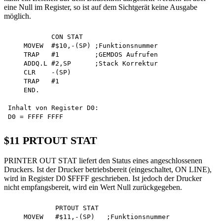
eine Null im Register, so ist auf dem Sichtgerät keine Ausgabe
möglich.
           CON STAT

    MOVEW  #$10,-(SP) ;Funktionsnummer

    TRAP   #1         ;GEMDOS Aufrufen

    ADDQ.L #2,SP      ;Stack Korrektur

    CLR    -(SP)

    TRAP   #1

    END.

Inhalt von Register D0:

$11 PRTOUT STAT
PRINTER OUT STAT liefert den Status eines angeschlossenen
Druckers. Ist der Drucker betriebsbereit (eingeschaltet, ON LINE),
wird in Register D0 $FFFF geschrieben. Ist jedoch der Drucker
nicht empfangsbereit, wird ein Wert Null zurückgegeben.
            PRTOUT STAT

    MOVEW   #$11,-(SP)   ;Funktionsnummer
