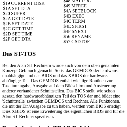
$48 MALLOC
$19 CURRENT DISK
$49 MFREE
$1A SET DTA
$4A SETBLOCK
$20 SUPER
$4B EXEC
$2A GET DATE
$4C TERM
$2B SET DATE
$4E SFIRST
$2C GET TIME
$4F SNEXT
$2D SET TIME
$56 RENAME
$2F GET DTA
$57 GSDTOF
Das ST-TOS
Bei den Atari ST Rechnern wurde auch von dem oben genannten
Konzept Gebrauch gemacht. So ist das GEMDOS der hardware-
unabhängige und das BIOS und das XBIOS der hardware-
abhängige Teil. Das GEMDOS enthält wichtige Routinen zur
Tastatureingabe, Ausgabe auf dem Bildschirm und Ansteuerung
anderer vorhandener Schnittstellen. Das BIOS stellt, wie schon
gesagt, den hardwareabhängigen Teil des TOS dar und bildet eine
'Schnittstelle' zwischen GEMDOS und Rechner. Alle Funktionen,
die mit der Ein/Ausgabe zu tun haben, werden vom BIOS erledigt.
Dies XBIOS ist eine Erweiterung des eigentlichen BIOS und für die
Atari ST Rechner spezifisch.