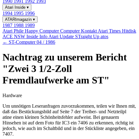
1990
1991
1992
1993
Atari Inside
▾
1994
1995
1996
ATARImagazin
▾
1987
1988
1989
Atari Phile
Happy Computer
Computer Kontakt
Atari Times
Hitdisk
ACE NSW Inside Info
Atari Update
STraight Up
atos
← ST-Computer 04 / 1986
Nachtrag zu unserem Bericht
"Zwei 3 1/2-Zoll
Fremdlaufwerke am ST"
Hardware
Um unnötigen Leseranfragen zuvorzukommen, teilen wir Ihnen mit,
daß das Bestückungsbild auf Seite 7 der Treiber- und Netzteilpl
atine einen kleinen Schönheitsfehler aufweist. Bei genauem
Hinsehen ist auf dem Foto für IC3 ein 7406 zu erkennen, richtig ist
jedoch, wie auch im Schaltbild und in der Stückliste angegeben, ein
7407.