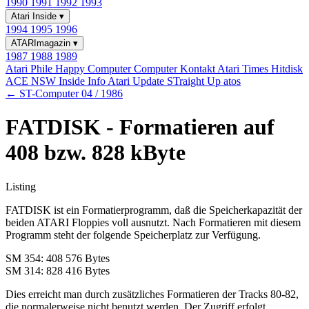
1990
1991
1992
1993
Atari Inside
▾
1994
1995
1996
ATARImagazin
▾
1987
1988
1989
Atari Phile
Happy Computer
Computer Kontakt
Atari Times
Hitdisk
ACE NSW Inside Info
Atari Update
STraight Up
atos
← ST-Computer 04 / 1986
FATDISK - Formatieren auf
408 bzw. 828 kByte
Listing
FATDISK ist ein Formatierprogramm, daß die Speicherkapazität der
beiden ATARI Floppies voll ausnutzt. Nach Formatieren mit diesem
Programm steht der folgende Speicherplatz zur Verfügung.
SM 354: 408 576 Bytes
SM 314: 828 416 Bytes
Dies erreicht man durch zusätzliches Formatieren der Tracks 80-82,
die normalerweise nicht benutzt werden. Der Zugriff erfolgt