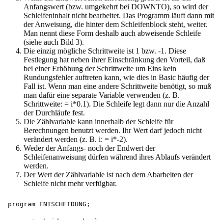
Anfangswert (bzw. umgekehrt bei DOWNTO), so wird der
Schleifeninhalt nicht bearbeitet. Das Programm läuft dann mit
der Anweisung, die hinter dem Schleifenblock steht, weiter.
Man nennt diese Form deshalb auch abweisende Schleife
(siehe auch Bild 3).
Die einzig mögliche Schrittweite ist 1 bzw. -1. Diese
Festlegung hat neben ihrer Einschränkung den Vorteil, daß
bei einer Erhöhung der Schrittweite um Eins kein
Rundungsfehler auftreten kann, wie dies in Basic häufig der
Fall ist. Wenn man eine andere Schrittweite benötigt, so muß
man dafür eine separate Variable verwenden (z. B.
Schrittweite: = i*0.1). Die Schleife legt dann nur die Anzahl
der Durchläufe fest.
Die Zählvariable kann innerhalb der Schleife für
Berechnungen benutzt werden. Ihr Wert darf jedoch nicht
verändert werden (z. B. i: = i*-2).
Weder der Anfangs- noch der Endwert der
Schleifenanweisung dürfen während ihres Ablaufs verändert
werden.
Der Wert der Zählvariable ist nach dem Abarbeiten der
Schleife nicht mehr verfügbar.
program ENTSCHEIDUNG;
