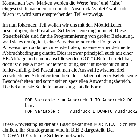
Konstanten bzw. Marken werden die Werte ’true’ und ’false’
eingesetzt. Je nachdem ob nun der Ausdruck ’zahl>0’ wahr oder
falsch ist, wird zum entsprechenden Teil verzweigt.
Im nun folgenden Teil wollen wir uns mit den Möglichkeiten
beschäftigen, die Pascal zur Schleifensteuerung anbietet. Diese
Steuerbefehle sind für die Programmierung von großer Bedeutung,
weil sie es ermöglicht, eine Anweisung oder eine Folge von
Anweisungen so lange zu wiederholen, bis eine vorher definierte
Abbruchbedingung eintritt. Dies ist zwar prinzipiell auch mit einer
EF-Abfrage und einem anschließenden GOTO-Befehl erreichbar,
doch ist diese Art der Schleifenbildung sehr unübersichtlich und
fehler-anfällig. Bei Pascal hat man die Auswahl zwischen drei
verschiedenen Schleifensteuerbefehlen. Dabei hat jeder Befehl seine
Besonderheiten und somit seinen speziellen Anwendungsbereich.
Die bekannteste Schleifenanweisung hat die Form:
	FOR Variable : = Ausdruck 1 TO Ausdruck2 DO

	bzw.

Diese Anweisung ist der aus Basic bekannten FOR-NEXT-Schleife
ähnlich. Ihr Struktogramm wird in Bild 2 dargestellt. Bei
’DOWNTO’ zählt die Schleife rückwärts.