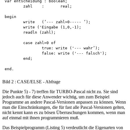
var entscheidung : boolean;

	zahl	:	real;

begin

	write	(’--- zahl>0----- ’);

	write ('Eingabe (1,0,-1);

	readln (zahl);

	case zahl>0 of

		true: write ('--- wahr’);

		false: write ('--- falsch');

	end;

Bild 2 : CASE/ELSE - Abfrage
Die Punkte 5) - 7) treffen für TURBO-Pascal nicht zu. Sie sind
jedoch auch für diese Anwender wichtig, um zum Beispiel
Programme an andere Pascal-Versionen anpassen zu können. Wenn
man die Einschränkungen, die für fast alle Pascal-Versionen gelten,
nicht kennt kann es zu bösen Überraschungen kommen, wenn man
auf einmal mit ihnen programmieren muß.
Das Beispielprogramm (Listing 5) verdeutlicht die Eigenarten von