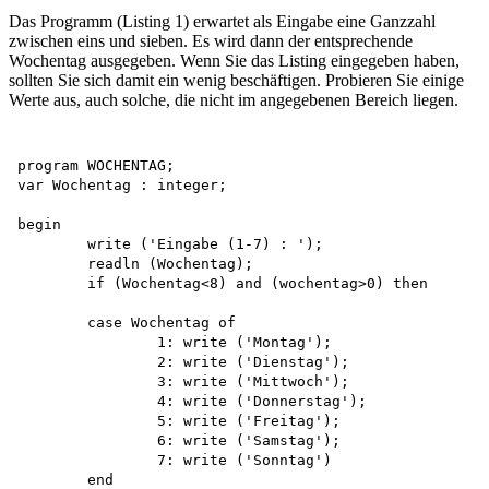
Das Programm (Listing 1) erwartet als Eingabe eine Ganzzahl
zwischen eins und sieben. Es wird dann der entsprechende
Wochentag ausgegeben. Wenn Sie das Listing eingegeben haben,
sollten Sie sich damit ein wenig beschäftigen. Probieren Sie einige
Werte aus, auch solche, die nicht im angegebenen Bereich liegen.
program WOCHENTAG;

var Wochentag :	integer;

begin

	write ('Eingabe (1-7) : ');

	readln (Wochentag);

	if (Wochentag<8) and (wochentag>0) then

	case Wochentag of 

		1: write ('Montag');

		2: write ('Dienstag');

		3: write ('Mittwoch');

		4: write ('Donnerstag');

		5: write ('Freitag');

		6: write ('Samstag');

		7: write ('Sonntag')

	end
