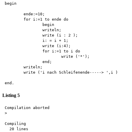
begin

	ende:=10;

	for i:=1 to ende do 

		begin 

		writeln; 

		write (i : 2 );

		i: = i + 1; 

		write (i:4); 

		for i:=1 to i do 

			write ('*');

		end; 

	writeln;

	write ('i nach Schleifenende-----> ',i )

Listing 5
Compilation aborted

>

Compiling 

  20 lines
