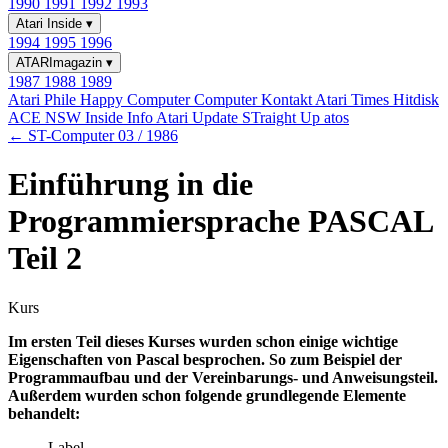
1990
1991
1992
1993
Atari Inside
▾
1994
1995
1996
ATARImagazin
▾
1987
1988
1989
Atari Phile
Happy Computer
Computer Kontakt
Atari Times
Hitdisk
ACE NSW Inside Info
Atari Update
STraight Up
atos
← ST-Computer 03 / 1986
Einführung in die
Programmiersprache PASCAL
Teil 2
Kurs
Im ersten Teil dieses Kurses wurden schon einige wichtige
Eigenschaften von Pascal besprochen. So zum Beispiel der
Programmaufbau und der Vereinbarungs- und Anweisungsteil.
Außerdem wurden schon folgende grundlegende Elemente
behandelt:
Label