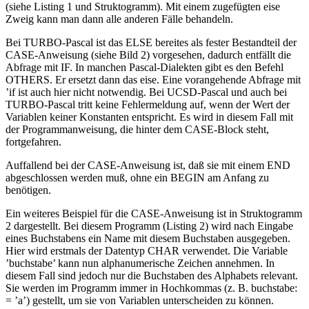
(siehe Listing 1 und Struktogramm). Mit einem zugefügten eise
Zweig kann man dann alle anderen Fälle behandeln.
Bei TURBO-Pascal ist das ELSE bereites als fester Bestandteil der
CASE-Anweisung (siehe Bild 2) vorgesehen, dadurch entfällt die
Abfrage mit IF. In manchen Pascal-Dialekten gibt es den Befehl
OTHERS. Er ersetzt dann das eise. Eine vorangehende Abfrage mit
’if ist auch hier nicht notwendig. Bei UCSD-Pascal und auch bei
TURBO-Pascal tritt keine Fehlermeldung auf, wenn der Wert der
Variablen keiner Konstanten entspricht. Es wird in diesem Fall mit
der Programmanweisung, die hinter dem CASE-Block steht,
fortgefahren.
Auffallend bei der CASE-Anweisung ist, daß sie mit einem END
abgeschlossen werden muß, ohne ein BEGIN am Anfang zu
benötigen.
Ein weiteres Beispiel für die CASE-Anweisung ist in Struktogramm
2 dargestellt. Bei diesem Programm (Listing 2) wird nach Eingabe
eines Buchstabens ein Name mit diesem Buchstaben ausgegeben.
Hier wird erstmals der Datentyp CHAR verwendet. Die Variable
’buchstabe’ kann nun alphanumerische Zeichen annehmen. In
diesem Fall sind jedoch nur die Buchstaben des Alphabets relevant.
Sie werden im Programm immer in Hochkommas (z. B. buchstabe:
= ’a’) gestellt, um sie von Variablen unterscheiden zu können.