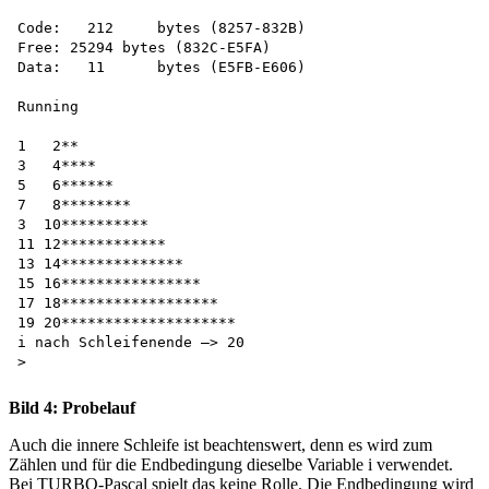
Code:	212	bytes (8257-832B)

Free: 25294 bytes (832C-E5FA)

Data:	11	bytes (E5FB-E606)

Running

1   2**

3   4****

5   6******

7   8********

3  10**********

11 12************

13 14**************

15 16****************

17 18******************

19 20********************

i nach Schleifenende —> 20 

Bild 4: Probelauf
Auch die innere Schleife ist beachtenswert, denn es wird zum
Zählen und für die Endbedingung dieselbe Variable i verwendet.
Bei TURBO-Pascal spielt das keine Rolle. Die Endbedingung wird