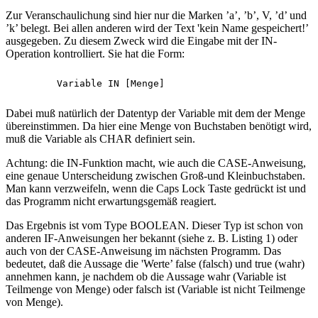
Zur Veranschaulichung sind hier nur die Marken ’a’, ’b’, V, ’d’ und
’k’ belegt. Bei allen anderen wird der Text 'kein Name gespeichert!’
ausgegeben. Zu diesem Zweck wird die Eingabe mit der IN-
Operation kontrolliert. Sie hat die Form:
Dabei muß natürlich der Datentyp der Variable mit dem der Menge
übereinstimmen. Da hier eine Menge von Buchstaben benötigt wird,
muß die Variable als CHAR definiert sein.
Achtung: die IN-Funktion macht, wie auch die CASE-Anweisung,
eine genaue Unterscheidung zwischen Groß-und Kleinbuchstaben.
Man kann verzweifeln, wenn die Caps Lock Taste gedrückt ist und
das Programm nicht erwartungsgemäß reagiert.
Das Ergebnis ist vom Type BOOLEAN. Dieser Typ ist schon von
anderen IF-Anweisungen her bekannt (siehe z. B. Listing 1) oder
auch von der CASE-Anweisung im nächsten Programm. Das
bedeutet, daß die Aussage die 'Werte’ false (falsch) und true (wahr)
annehmen kann, je nachdem ob die Aussage wahr (Variable ist
Teilmenge von Menge) oder falsch ist (Variable ist nicht Teilmenge
von Menge).