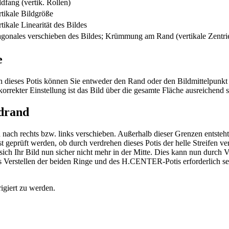
ldfang (vertik. Rollen)
rtikale Bildgröße
rtikale Linearität des Bildes
agonales verschieben des Bildes; Krümmung am Rand (vertikale Zentri
e
n dieses Potis können Sie entweder den Rand oder den Bildmittelpunkt
ekter Einstellung ist das Bild über die gesamte Fläche ausreichend s
ldrand
 rechts bzw. links verschieben. Außerhalb dieser Grenzen entsteht ei
t geprüft werden, ob durch verdrehen dieses Potis der helle Streifen ve
ich Ihr Bild nun sicher nicht mehr in der Mitte. Dies kann nun durch V
 Verstellen der beiden Ringe und des H.CENTER-Potis erforderlich sein.
igiert zu werden.