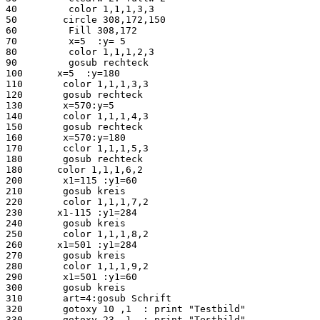
40         color 1,1,1,3,3

50        circle 308,172,150

60         Fill 308,172

70         x=5  :y= 5

80         color 1,1,1,2,3

90         gosub rechteck

100      x=5  :y=180

110       color 1,1,1,3,3

120       gosub rechteck

130       x=570:y=5

140       color 1,1,1,4,3

150       gosub rechteck

160       x=570:y=180

170       cclor 1,1,1,5,3

180       gosub rechteck

180      color 1,1,1,6,2

200       x1=115 :y1=60

210       gosub kreis

220       color 1,1,1,7,2

230      x1-115 :y1=284

240       gosub kreis

250       color 1,1,1,8,2

260      x1=501 :y1=284

270       gosub kreis

280       color 1,1,1,9,2

290       x1=501 :y1=60

300       gosub kreis

310       art=4:gosub Schrift

320       gotoxy 10 ,1  : print "Testbild"

330       gotoxy 23 ,1  : print "Testbild"
