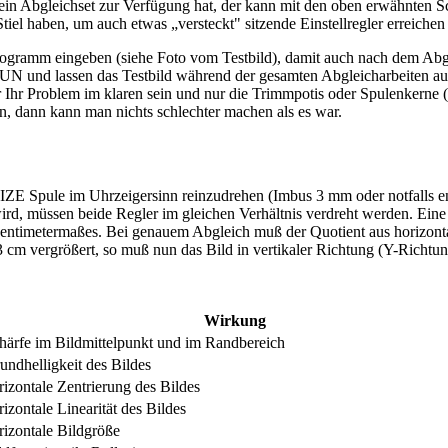
in Abgleichset zur Verfügung hat, der kann mit den oben erwähnten S
Stiel haben, um auch etwas „versteckt" sitzende Einstellregler erreiche
tprogramm eingeben (siehe Foto vom Testbild), damit auch nach dem Ab
 RUN und lassen das Testbild während der gesamten Abgleicharbeiten au
er Ihr Problem im klaren sein und nur die Trimmpotis oder Spulenkerne 
ben, dann kann man nichts schlechter machen als es war.
SIZE Spule im Uhrzeigersinn reinzudrehen (Imbus 3 mm oder notfalls en
d, müssen beide Regler im gleichen Verhältnis verdreht werden. Eine op
entimetermaßes. Bei genauem Abgleich muß der Quotient aus horizontale
3 cm vergrößert, so muß nun das Bild in vertikaler Richtung (Y-Richtun
Wirkung
härfe im Bildmittelpunkt und im Randbereich
undhelligkeit des Bildes
rizontale Zentrierung des Bildes
rizontale Linearität des Bildes
rizontale Bildgröße