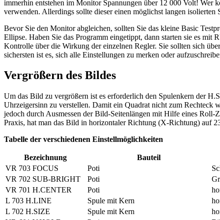
immerhin entstehen im Monitor Spannungen über 12 000 Volt! Wer ke
verwenden. Allerdings sollte dieser einen möglichst langen isolierten 
Bevor Sie den Monitor abgleichen, sollten Sie das kleine Basic Tes
Ellipse. Haben Sie das Programm eingetippt, dann starten sie es mit
Kontrolle über die Wirkung der einzelnen Regler. Sie sollten sich üb
sichersten ist es, sich alle Einstellungen zu merken oder aufzuschrei
Vergrößern des Bildes
Um das Bild zu vergrößern ist es erforderlich den Spulenkern der H.
Uhrzeigersinn zu verstellen. Damit ein Quadrat nicht zum Rechteck wir
jedoch durch Ausmessen der Bild-Seitenlängen mit Hilfe eines Roll-Z
Praxis, hat man das Bild in horizontaler Richtung (X-Richtung) auf 2
Tabelle der verschiedenen Einstellmöglichkeiten
Bezeichnung
Bauteil
VR 703 FOCUS
Poti
Sc
VR 702 SUB-BRIGHT
Poti
Gr
VR 701 H.CENTER
Poti
ho
L 703 H.LINE
Spule mit Kern
ho
L 702 H.SIZE
Spule mit Kern
ho