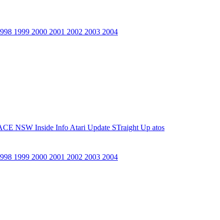
1998
1999
2000
2001
2002
2003
2004
ACE NSW Inside Info
Atari Update
STraight Up
atos
1998
1999
2000
2001
2002
2003
2004