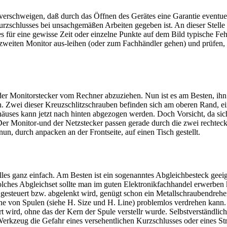
verschweigen, daß durch das Öffnen des Gerätes eine Garantie eventuel
rzschlusses bei unsachgemäßen Arbeiten gegeben ist. An dieser Stelle 
 für eine gewisse Zeit oder einzelne Punkte auf dem Bild typische Feh
weiten Monitor aus-leihen (oder zum Fachhändler gehen) und prüfen, ob d
r Monitorstecker vom Rechner abzuziehen. Nun ist es am Besten, ihn mi
Zwei dieser Kreuzschlitzschrauben befinden sich am oberen Rand, ein
uses kann jetzt nach hinten abgezogen werden. Doch Vorsicht, da sich
 Der Monitor-und der Netzstecker passen gerade durch die zwei rechte
n, durch anpacken an der Frontseite, auf einen Tisch gestellt.
les ganz einfach. Am Besten ist ein sogenanntes Abgleichbesteck geeig
olches Abgleichset sollte man im guten Elektronikfachhandel erwerben 
esteuert bzw. abgelenkt wird, genügt schon ein Metallschraubendreher 
erne von Spulen (siehe H. Size und H. Line) problemlos verdrehen kann.
rt wird, ohne das der Kern der Spule verstellr wurde. Selbstverständlic
Werkzeug die Gefahr eines versehentlichen Kurzschlusses oder eines 