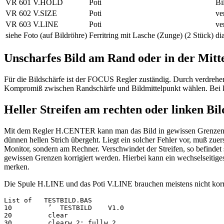
VR 601 V.HOLD
Poti
Bi
VR 602 V.SIZE
Poti
ve
VR 603 V.LINE
Poti
ve
siehe Foto (auf Bildröhre)
Ferritring mit Lasche (Zunge) (2 Stück)
di
Unscharfes Bild am Rand oder in der Mitt
Für die Bildschärfe ist der FOCUS Regler zuständig. Durch verdrehe
Kompromiß zwischen Randschärfe und Bildmittelpunkt wählen. Bei korr
Heller Streifen am rechten oder linken Bi
Mit dem Regler H.CENTER kann man das Bild in gewissen Grenzen nach
dünnen hellen Strich übergeht. Liegt ein solcher Fehler vor, muß zuers
Monitor, sondern am Rechner. Verschwindet der Streifen, so befindet s
gewissen Grenzen korrigiert werden. Hierbei kann ein wechselseitiges
merken.
Die Spule H.LINE und das Poti V.LINE brauchen meistens nicht korr
List of   TESTBILD.BAS

10         ’  TESTBILD    V1.0

20         clear

30         clearw 2: fullw 2
