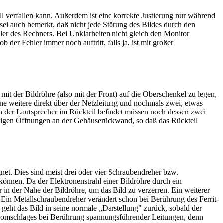
l verfallen kann. Außerdem ist eine korrekte Justierung nur während
sei auch bemerkt, daß nicht jede Störung des Bildes durch den
ler des Rechners. Bei Unklarheiten nicht gleich den Monitor
er Fehler immer noch auftritt, falls ja, ist mit großer
t der Bildröhre (also mit der Front) auf die Oberschenkel zu legen,
e weitere direkt über der Netzleitung und nochmals zwei, etwas
 der Lautsprecher im Rückteil befindet müssen noch dessen zwei
ckigen Öffnungen an der Gehäuserückwand, so daß das Rückteil
net. Dies sind meist drei oder vier Schraubendreher bzw.
können. Da der Elektronenstrahl einer Bildröhre durch ein
in der Nahe der Bildröhre, um das Bild zu verzerren. Ein weiterer
 Ein Metallschraubendreher verändert schon bei Berührung des Ferrit-
h geht das Bild in seine normale „Darstellung" zurück, sobald der
Stromschlages bei Berührung spannungsführender Leitungen, denn