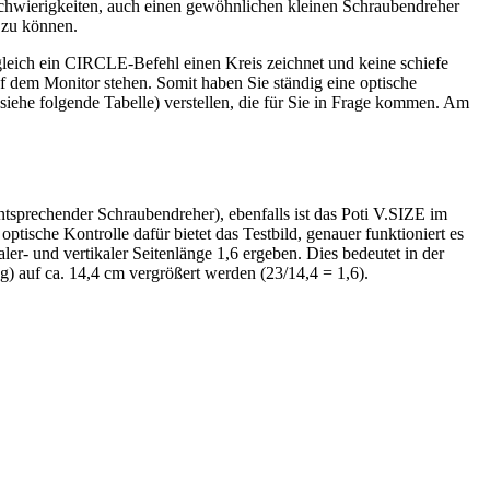
chwierigkeiten, auch einen gewöhnlichen kleinen Schraubendreher
n zu können.
gleich ein CIRCLE-Befehl einen Kreis zeichnet und keine schiefe
f dem Monitor stehen. Somit haben Sie ständig eine optische
(siehe folgende Tabelle) verstellen, die für Sie in Frage kommen. Am
tsprechender Schraubendreher), ebenfalls ist das Poti V.SIZE im
tische Kontrolle dafür bietet das Testbild, genauer funktioniert es
r- und vertikaler Seitenlänge 1,6 ergeben. Dies bedeutet in der
g) auf ca. 14,4 cm vergrößert werden (23/14,4 = 1,6).