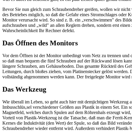
Bevor Sie nun gleich zum Schraubendreher greifen, wollen wir nicht 
des Betriebes möglich, so daß die Gefahr eines Stromschlages oder Ku
Monitor verursacht wird. So sind z. B. ein „verschwimmen" des Bildes
aufschrauben und „wild" an allen Reglern drehen, sondern erst einen z
Wahrscheinlichkeit Ihr Rechner defekt.
Das Öffnen des Monitors
Vor dem Öffnen ist der Monitor unbedingt vom Netz zu trennen und de
so daß man bequem die fünf Schrauben auf der Rückwand lösen kann. 
längere Schrauben, am Gehäuseboden. Das gesamte Rückteil des Gehä
Leitungen, durch bloßes ziehen, vom Platinenstecker gelöst werden.
vollständig abgenommen werden kann. Der freigelegte Monitor wird nu
Das Werkzeug
Wie überall im Leben, so geht auch hier mit demjichtigen Werkzeug al
Imbusschlüs,sel verschiedener Größen aus Plastik in einem Set. Ein s
Magnetfeld, welches durch Spulen auf dem Röhrenhals erzeugt wird, g
Vorteil von Plastik-Werkzeug ist die Tatsache, daß man die Ferrit-K
Kernes die Induktivität (den Wert) der Spule, so daß das Bild verände
Schraubendreher wieder entfernt wird. Außerdem verhindert Plastik-