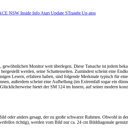
ACE NSW Inside Info
Atari Update
STraight Up
atos
, gewöhnlichen Monitor weit überlegen. Diese Tatsache ist jedem bekan
estellt werden, seine Schattenseiten. Zumindest scheint eine Endkont
einigen Lesern, erfahren haben, sind folgende Merkmale typisch für ei
nnen, außerdem scheint eine Aufhellung (im Extremfall sogar ein dünner
. Glücklicherweise bietet der SM 124 im Innern, auf seiner modern konzi
ne Bild oder anders gesagt, der zu große schwarze Rahmen. Obwohl in d
zweifellos richtig), werden vom Bild nur ca. 24 cm Bilddiagonale genu