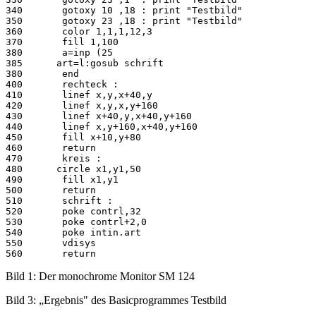
340       gotoxy 10 ,18 : print "Testbild"

350       gotoxy 23 ,18 : print "Testbild"

360       color 1,1,1,12,3

370       fill 1,100

380       a=inp (25

385      art=l:gosub schrift

380       end

400       rechteck :

410       linef x,y,x+40,y

420       linef x,y,x,y+160

430       linef x+40,y,x+40,y+160

440       linef x,y+160,x+40,y+160

450       fill x+10,y+80

460       return

470       kreis :

480      circle x1,y1,50

490       fill x1,y1

500       return

510       schrift :

520       poke contrl,32

530       poke contrl+2,0

540       poke intin.art

550       vdisys

Bild 1: Der monochrome Monitor SM 124
Bild 3: „Ergebnis" des Basicprogrammes Testbild