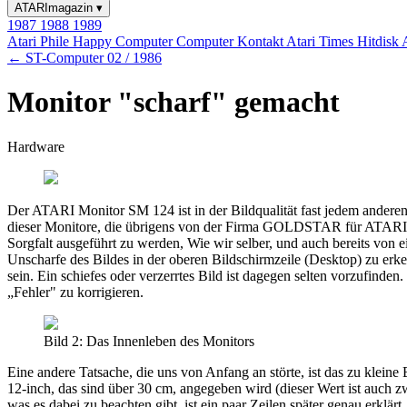
ATARImagazin
▾
1987
1988
1989
Atari Phile
Happy Computer
Computer Kontakt
Atari Times
Hitdisk
← ST-Computer 02 / 1986
Monitor "scharf" gemacht
Hardware
Der ATARI Monitor SM 124 ist in der Bildqualität fast jedem anderen
dieser Monitore, die übrigens von der Firma GOLDSTAR für ATARI herg
Sorgfalt ausgeführt zu werden, Wie wir selber, und auch bereits von 
Unscharfe des Bildes in der oberen Bildschirmzeile (Desktop) zu erke
sein. Ein schiefes oder verzerrtes Bild ist dagegen selten vorzufinden
„Fehler" zu korrigieren.
Bild 2: Das Innenleben des Monitors
Eine andere Tatsache, die uns von Anfang an störte, ist das zu klei
12-inch, das sind über 30 cm, angegeben wird (dieser Wert ist auch 
was es dabei zu beachten gibt, ist ein paar Zeilen später genau erklärt.