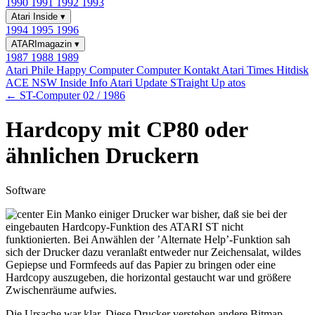
1990
1991
1992
1993
Atari Inside
▾
1994
1995
1996
ATARImagazin
▾
1987
1988
1989
Atari Phile
Happy Computer
Computer Kontakt
Atari Times
Hitdisk
ACE NSW Inside Info
Atari Update
STraight Up
atos
← ST-Computer 02 / 1986
Hardcopy mit CP80 oder
ähnlichen Druckern
Software
Ein Manko einiger Drucker war bisher, daß sie bei der
eingebauten Hardcopy-Funktion des ATARI ST nicht
funktionierten. Bei Anwählen der ’Alternate Help’-Funktion sah
sich der Drucker dazu veranlaßt entweder nur Zeichensalat, wildes
Gepiepse und Formfeeds auf das Papier zu bringen oder eine
Hardcopy auszugeben, die horizontal gestaucht war und größere
Zwischenräume aufwies.
Die Ursache war klar. Diese Drucker verstehen andere Bitmap-