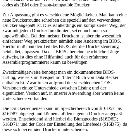
codes als IBM oder Epson-kompatible Drucker.
Zur Anpassung gibt es verschiedene Möglichkeiten. Man kann eine
neue Druckerroutine schreiben die speziell auf den verwendeten
Drucker angepaßt ist. Dies ist allerdings ein komplizierter Weg, der
zwar mit jedem Drucker funktioniert, sei er auch noch so
ungewöhnlich. Bei den meisten Druckern ist aber ein wesentlich
einfacherer Weg praktizierbar, nämlich eine Änderung im BIOS.
Hierfür muß man den Teil des BIOS, der die Druckersteuerung
beinhaltet, anpassen. Da das BIOS aber eine beachtliche Länge
aufweist, ist dies ohne Hilfsmittel auch für den erfahrenen
Assemblerprogrammierer kaum zu bewältigen.
Zweckmäßigerweise benötigt man ein dokumentiertes BIOS-
Listing, wie es zum Beispiel im ’Intern’ Buch von Data Becker
enthalten ist. Zwar treten aufgrund der verschiedenen TOS-
Versionen einige Unterschiede zwischen Listing und der
eigentlichen Version auf, in unserer Anwendung aber waren keine
Unterschiede vorhanden.
Die Druckersequenzen sind im Speicherbereich von $16D5E bis
$16D87 abgelegt und können auf den eigenen Drucker angepaßt
werden. Entscheidend sind hierbei die Bitmapcodes ($16D6D;
S16D71) und der Code zur Einstellung des Linefeeds ($16D75), da
diese sich bei einigen Druckern unterscheiden.