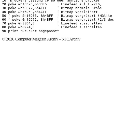
10 ’Druckeranpassung CP 80 oder ähnliche Drucker

20 poke &h!6D76,&h3315     ’ Linefeed auf 15/216„

30 poke &h!6D72,&h4CFF     ’ Bitmap normale Größe

40 poke &h!6D6E,&h4CFF     ’ Bitmap verkleinert

50 ’ poke &h!6D6E, &h4BFF  ’ Bitmap vergrößert (Hälfte 
60 ’ poke &h!6D72, 8h4BFF  ’ Bitmap vergrößert (2/3 des
70 poke &h88D4,0           ’ Linefeed ausschalten

80 poke &h8924,0           ’ Linefeed ausschalten

© 2026 Computer Magazin Archiv - STCArchiv