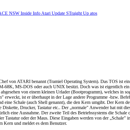
ACE NSW Inside Info
Atari Update
STraight Up
atos
hef von ATARI benannt (Tramiel Operating System). Das TOS ist eine
M-68K, MS-DOS oder auch UNIX besitzt. Doch was ist eigentlich ein B
 abgesehen von einem kleinen Urlader (Bootprogramm), welches in so
" erweckt, ist er überhaupt in der Lage andere Programme -bzw. Befeh
und eine Schale (auch Shell genannt), die den Kern umgibt. Der Kern de
e Diskette, Drucker, Tastatur etc.. Der „normale" Anwender hat mit die
rlich eine Ausnahme. Der zweite Teil des Betriebssystems die Schale o
r Tastatur oder der Maus. Diese Eingaben werden von der „Schale" int
vom Kern und meldet es dem Benutzer.