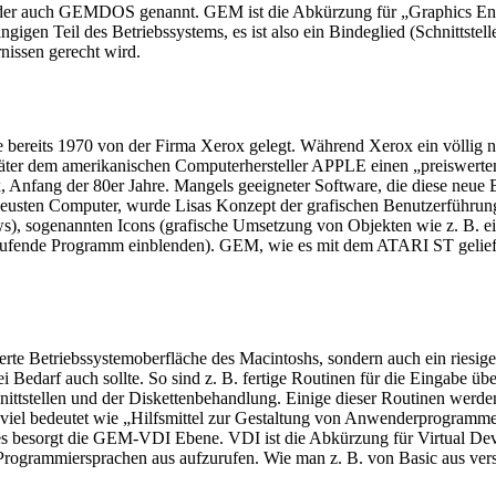
er auch GEMDOS genannt. GEM ist die Abkürzung für „Graphics Envi
igen Teil des Betriebssystems, es ist also ein Bindeglied (Schnittst
nissen gerecht wird.
 bereits 1970 von der Firma Xerox gelegt. Während Xerox ein völlig n
äter dem amerikanischen Computerhersteller APPLE einen „preiswerten
, Anfang der 80er Jahre. Mangels geeigneter Software, die diese neue B
usten Computer, wurde Lisas Konzept der grafischen Benutzerführung 
ws), sogenannten Icons (grafische Umsetzung von Objekten wie z. B.
aufende Programm einblenden). GEM, wie es mit dem ATARI ST geliefert w
rte Betriebssystemoberfläche des Macintoshs, sondern auch ein riesiges
Bedarf auch sollte. So sind z. B. fertige Routinen für die Eingabe ü
nittstellen und der Diskettenbehandlung. Einige dieser Routinen werd
soviel bedeutet wie „Hilfsmittel zur Gestaltung von Anwenderprogram
besorgt die GEM-VDI Ebene. VDI ist die Abkürzung für Virtual Device
Programmiersprachen aus aufzurufen. Wie man z. B. von Basic aus versc