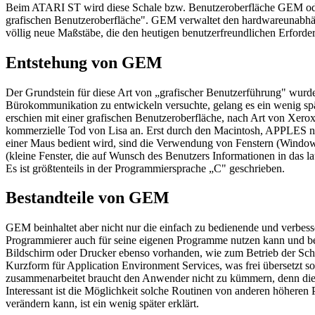
Beim ATARI ST wird diese Schale bzw. Benutzeroberfläche GEM od
grafischen Benutzeroberfläche". GEM verwaltet den hardwareunabhäng
völlig neue Maßstäbe, die den heutigen benutzerfreundlichen Erforder
Entstehung von GEM
Der Grundstein für diese Art von „grafischer Benutzerführung" wurde
Bürokommunikation zu entwickeln versuchte, gelang es ein wenig sp
erschien mit einer grafischen Benutzeroberfläche, nach Art von Xerox
kommerzielle Tod von Lisa an. Erst durch den Macintosh, APPLES ne
einer Maus bedient wird, sind die Verwendung von Fenstern (Windo
(kleine Fenster, die auf Wunsch des Benutzers Informationen in das l
Es ist größtenteils in der Programmiersprache „C" geschrieben.
Bestandteile von GEM
GEM beinhaltet aber nicht nur die einfach zu bedienende und verbesse
Programmierer auch für seine eigenen Programme nutzen kann und bei 
Bildschirm oder Drucker ebenso vorhanden, wie zum Betrieb der Sch
Kurzform für Application Environment Services, was frei übersetzt 
zusammenarbeitet braucht den Anwender nicht zu kümmern, denn dies 
Interessant ist die Möglichkeit solche Routinen von anderen höheren 
verändern kann, ist ein wenig später erklärt.