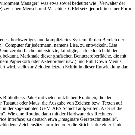
ronment Manager" was etwa soviel bedeutet wie „Verwalter der
elle) zwischen Mensch und Maschine. GEM setzt jedoch in seiner Form
eues, hochwertiges und kompliziertes System für den Bereich der
" Computer für jedermann, namens Lisa, zu entwickeln. Lisa
enutzeroberfläche unterstützte, kündigte, sich jedoch bald der
bekannt. Merkmale dieser grafischen Benutzeroberfläche, die mit
 einem Papierkorb oder Aktenordner usw.) und Pull-Down-Menüs
ird, stellt zur Zeit den letzten Schritt in dieser Entwicklung dar.
 Bibliotheks-Paket mit vielen nützlichen Routinen, die der
ber Tastatur oder Maus, die Ausgabe von Zeichen bzw. Texten auf
en in der sogenannten GEM-AES Schicht aufgerufen. AES ist die
men". Wie eine Routine dann mit der Hardware des Rechners
 Interface; zu deutsch etwa „imaginäre Geräteschnittstelle".
hiedene Zeichensätze aufrufen oder die Strichstärke einer Linie