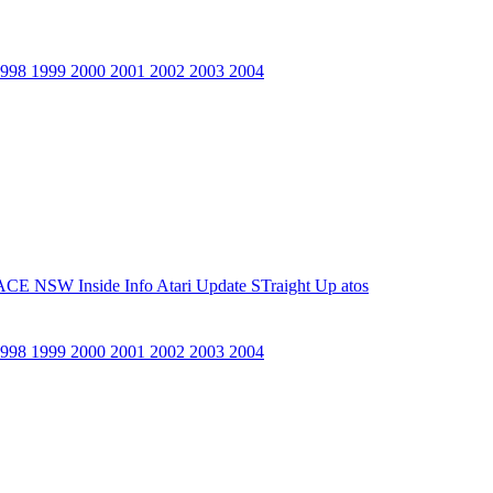
1998
1999
2000
2001
2002
2003
2004
ACE NSW Inside Info
Atari Update
STraight Up
atos
1998
1999
2000
2001
2002
2003
2004