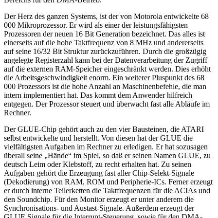
Der Herz des ganzen Systems, ist der von Motorola entwickelte 68
000 Mikroprozessor. Er wird als einer der leistungsfähigsten
Prozessoren der neuen 16 Bit Generation bezeichnet. Das alles ist
einerseits auf die hohe Taktfrequenz von 8 MHz und andererseits
auf seine 16/32 Bit Struktur zurückzuführen. Durch die großzügig
angelegte Registerzahl kann bei der Datenverarbeitung der Zugriff
auf die externen RAM-Speicher eingeschränkt werden. Dies erhöht
die Arbeitsgeschwindigkeit enorm. Ein weiterer Pluspunkt des 68
000 Prozessors ist die hohe Anzahl an Maschinenbefehle, die man
intern implementiert hat. Das kommt dem Anwender hilfreich
entgegen. Der Prozessor steuert und überwacht fast alle Abläufe im
Rechner.
Der GLUE-Chip gehört auch zu den vier Bausteinen, die ATARI
selbst entwickelte und herstellt. Von diesen hat der GLUE die
vielfältigsten Aufgaben im Rechner zu erledigen. Er hat sozusagen
überall seine „Hände“ im Spiel, so daß er seinen Namen GLUE, zu
deutsch Leim oder Klebstoff, zu recht erhalten hat. Zu seinen
Aufgaben gehört die Erzeugung fast aller Chip-Selekt-Signale
(Dekodierung) von RAM, ROM und Peripherie-ICs. Ferner erzeugt
er durch interne Teilerketten die Taktfrequenzen für die ACIAs und
den Soundchip. Für den Monitor erzeugt er unter anderem die
Synchronisations- und Austast-Signale. Außerdem erzeugt der
GLUE Signale für die Interrupt-Steuerung, sowie für den DMA-