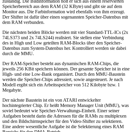
zuständig. Die Bildinformation holt er sich aus einem reservierten
Speicherbereich aus dem RAM (32 KByte) und gibt sie auf dem
Monitor aus. Die Farbinformation wird ebenfalls von ihm erzeugt.
Der Shifter ist dafür über einen sogenannten Speicher-Datenbus mit
dem RAM verbunden.
Die nächsten beiden Blöcke werden mit vier Standard-TTL-ICs (2x
74LS373 und 2x 74LS244) realisiert. Sie stellen eine Verbindung
des in High und Low geteilten RAM-Blocks über den Speicher-
Datenbus zum System-Datenbus her. Kontrolliert werden sie dabei
durch die MMU.
Der RAM-Speicher besteht aus dynamischen RAM-Chips, die
jeweils 256 KBit speichern können. Der gesamte Speicher ist in eine
High- und eine Low-Bank organisiert. Durch den MMU-Baustein
werden die Speicher-Chips adressiert, sowie angesteuert. Je nach
Modell ergibt sich ein Arbeitsspeicher von 512 Kilobyte bzw. 1
Megabyte.
Der nächste Baustein ist ein von ATARI entwickelter
hochintegrierter Chip. Er heißt Memory Manager Unit (MMU), was
soviel bedeutet wie Speicher-Verwaltungs-Einheit. Einer seiner
Aufgaben besteht darin die Adressen für die RAMs zu multiplexen
und den Bildschirmspeicher für den Video-Shifter zu selektieren.
Eine andere wesentliche Aufgabe ist die Selektierung eines RAM
Bereichs für den DMA-Betrieb.