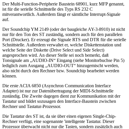
Der Multi-Function-Peripherie Baustein 68901, kurz MFP genannt,
ist für die serielle Schnittstelle des Typs RS 232 C
mitverantwortlich. Außerdem fängt er sämtliche Interrupt-Signale
auf.
Der Soundchip YM 2149 (oder der baugleiche AY-3-8910) ist nicht
nur für den Ton des ST zuständig, sondern auch für den parallelen
Port (Drucker). Er erzeugt die Signale RTS und DTR für die serielle
Schnittstelle. Außerdem verwaltet er, welche Diskettenstation und
welche Seite der Diskette (Drive Select und Side Select)
angesprochen wird. An dieser Stelle sei noch bemerkt, daß
Tonsignale am „AUDIO-IN“ Eingang (siehe Monitorbuchse Pin 5)
lediglich zum Ausgang „AUDIO-OUT“ hinzugemischt werden,
also nicht durch den Rechner bzw. Soundchip bearbeitet werden
können.
Die erste ACIA 6850 (Asynchron Communication Interface
Adapter) ist nur zur Datenübertragung der MIDI-Schnittstelle
zuständig. Die Zweite dagegen dient zur Kommunikation mit der
Tastatur und bildet sozusagen den Interface-Baustein zwischen
Rechner und Tastatur-Prozessor.
Die Tastatur des ST ist, da sie über einen eigenen Single-Chip-
Rechner verfügt, eine sogenannte 'intelligente Tastatur. Dieser
Prozessor überwacht nicht nur die Tasten, sondern zusätzlich auch