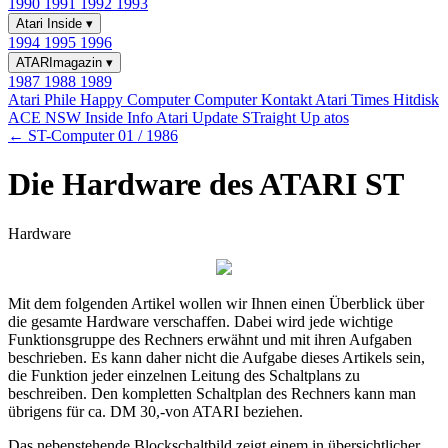
1990
1991
1992
1993
Atari Inside
▾
1994
1995
1996
ATARImagazin
▾
1987
1988
1989
Atari Phile
Happy Computer
Computer Kontakt
Atari Times
Hitdisk
ACE NSW Inside Info
Atari Update
STraight Up
atos
← ST-Computer 01 / 1986
Die Hardware des ATARI ST
Hardware
Mit dem folgenden Artikel wollen wir Ihnen einen Überblick über
die gesamte Hardware verschaffen. Dabei wird jede wichtige
Funktionsgruppe des Rechners erwähnt und mit ihren Aufgaben
beschrieben. Es kann daher nicht die Aufgabe dieses Artikels sein,
die Funktion jeder einzelnen Leitung des Schaltplans zu
beschreiben. Den kompletten Schaltplan des Rechners kann man
übrigens für ca. DM 30,-von ATARI beziehen.
Das nebenstehende Blockschaltbild zeigt einem in übersichtlicher