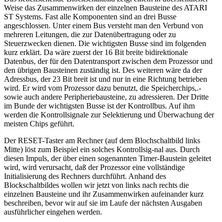
Weise das Zusammenwirken der einzelnen Bausteine des ATARI
ST Systems. Fast alle Komponenten sind an drei Busse
angeschlossen. Unter einem Bus versteht man den Verbund von
mehreren Leitungen, die zur Datenübertragung oder zu
Steuerzwecken dienen. Die wichtigsten Busse sind im folgenden
kurz erklärt. Da wäre zuerst der 16 Bit breite bidirektionale
Datenbus, der für den Datentransport zwischen dem Prozessor und
den übrigen Bausteinen zuständig ist. Des weiteren wäre da der
Adressbus, der 23 Bit breit ist und nur in eine Richtung betrieben
wird. Er wird vom Prozessor dazu benutzt, die Speicherchips,.-
sowie auch andere Peripheriebausteine, zu adressieren. Der Dritte
im Bunde der wichtigsten Busse ist der Kontrollbus. Auf ihm
werden die Kontrollsignale zur Selektierung und Überwachung der
meisten Chips geführt.
Der RESET-Taster am Rechner (auf dem Blochschaltbild links
Mitte) löst zum Beispiel ein solches Kontrollsig-nal aus. Durch
diesen Impuls, der über einen sogenannten Timer-Baustein geleitet
wird, wird verursacht, daß der Prozessor eine vollständige
Initialisierung des Rechners durchführt. Anhand des
Blockschaltbildes wollen wir jetzt von links nach rechts die
einzelnen Bausteine und ihr Zusammenwirken aufeinander kurz
beschreiben, bevor wir auf sie im Laufe der nächsten Ausgaben
ausführlicher eingehen werden.