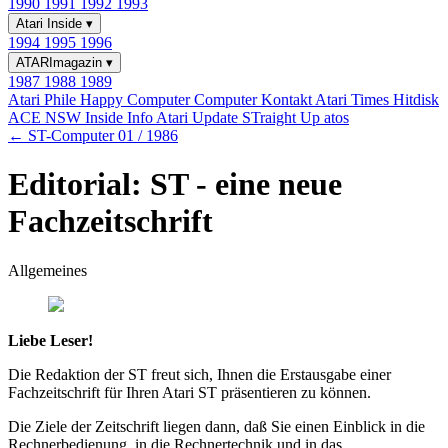
1990
1991
1992
1993
Atari Inside
▾
1994
1995
1996
ATARImagazin
▾
1987
1988
1989
Atari Phile
Happy Computer
Computer Kontakt
Atari Times
Hitdisk
ACE NSW Inside Info
Atari Update
STraight Up
atos
← ST-Computer 01 / 1986
Editorial: ST - eine neue
Fachzeitschrift
Allgemeines
Liebe Leser!
Die Redaktion der ST freut sich, Ihnen die Erstausgabe einer
Fachzeitschrift für Ihren Atari ST präsentieren zu können.
Die Ziele der Zeitschrift liegen dann, daß Sie einen Einblick in die
Rechnerbedienung, in die Rechnertechnik und in das