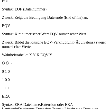
EOF
Syntax: EOF (Dateinummer)
Zweck: Zeigt die Bedingung Dateiende (End of file) an.
EQV
Syntax: X = numerischer Wert EQV numerischer Wert
Zweck: Bildet die logische EQV-Verknüpfung (Äquivalenz) zweier
numerischer Werte.
Wahrheitstabelle: X Y X EQV Y
Ö Ö ~
0 1 0
1 0 0
1 1 1
ERA
Syntax: ERA Dateiname.Extension oder ERA
Laufwerk:Dateiname.Extension Zweck: Löscht eine Datei von