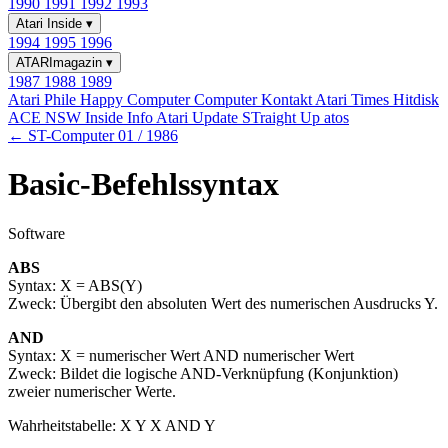
1990
1991
1992
1993
Atari Inside
▾
1994
1995
1996
ATARImagazin
▾
1987
1988
1989
Atari Phile
Happy Computer
Computer Kontakt
Atari Times
Hitdisk
ACE NSW Inside Info
Atari Update
STraight Up
atos
← ST-Computer 01 / 1986
Basic-Befehlssyntax
Software
ABS
Syntax: X = ABS(Y)
Zweck: Übergibt den absoluten Wert des numerischen Ausdrucks Y.
AND
Syntax: X = numerischer Wert AND numerischer Wert
Zweck: Bildet die logische AND-Verknüpfung (Konjunktion)
zweier numerischer Werte.
Wahrheitstabelle: X Y X AND Y