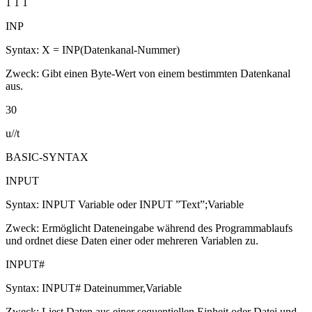
1 1 1
INP
Syntax: X = INP(Datenkanal-Nummer)
Zweck: Gibt einen Byte-Wert von einem bestimmten Datenkanal
aus.
30
u//t
BASIC-SYNTAX
INPUT
Syntax: INPUT Variable oder INPUT ”Text”;Variable
Zweck: Ermöglicht Dateneingabe während des Programmablaufs
und ordnet diese Daten einer oder mehreren Variablen zu.
INPUT#
Syntax: INPUT# Dateinummer,Variable
Zweck: Liest Daten aus einer sequentiellen Einheit oder Datei und