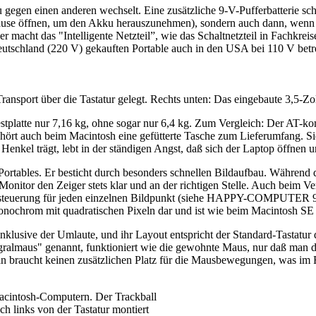
 gegen einen anderen wechselt. Eine zusätzliche 9-V-Pufferbatterie s
äuse öffnen, um den Akku herauszunehmen), sondern auch dann, wenn m
 macht das "Intelligente Netzteil”, wie das Schaltnetzteil in Fachkreis
tschland (220 V) gekauften Portable auch in den USA bei 110 V betrei
nsport über die Tastatur gelegt. Rechts unten: Das eingebaute 3,5-Zo
estplatte nur 7,16 kg, ohne sogar nur 6,4 kg. Zum Vergleich: Der AT
ört auch beim Macintosh eine gefütterte Tasche zum Lieferumfang. Sie i
Henkel trägt, lebt in der ständigen Angst, daß sich der Laptop öffnen 
Portables. Er besticht durch besonders schnellen Bildaufbau. Während 
onitor den Zeiger stets klar und an der richtigen Stelle. Auch beim V
orsteuerung für jeden einzelnen Bildpunkt (siehe HAPPY-COMPUTER 9/89)
onochrom mit quadratischen Pixeln dar und ist wie beim Macintosh SE 
klusive der Umlaute, und ihr Layout entspricht der Standard-Tastatur de
gralmaus" genannt, funktioniert wie die gewohnte Maus, nur daß man dir
n braucht keinen zusätzlichen Platz für die Mausbewegungen, was im F
 Macintosh-Computern. Der Trackball
h links von der Tastatur montiert