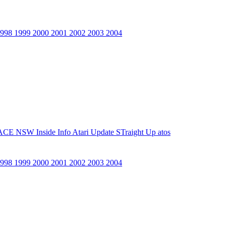
1998
1999
2000
2001
2002
2003
2004
ACE NSW Inside Info
Atari Update
STraight Up
atos
1998
1999
2000
2001
2002
2003
2004