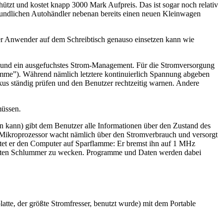
hützt und kostet knapp 3000 Mark Aufpreis. Das ist sogar noch relativ
eundlichen Autohändler nebenan bereits einen neuen Kleinwagen
 der Anwender auf dem Schreibtisch genauso einsetzen kann wie
tor und ein ausgefuchstes Strom-Management. Für die Stromversorgung
me”). Während nämlich letztere kontinuierlich Spannung abgeben
kus ständig prüfen und den Benutzer rechtzeitig warnen. Andere
müssen.
 kann) gibt dem Benutzer alle Informationen über den Zustand des
gener Mikroprozessor wacht nämlich über den Stromverbrauch und versorgt
altet er den Computer auf Sparflamme: Er bremst ihn auf 1 MHz
-legten Schlummer zu wecken. Programme und Daten werden dabei
tte, der größte Stromfresser, benutzt wurde) mit dem Portable