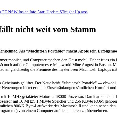
ACE NSW Inside Info
Atari Update
STraight Up
atos
fällt nicht weit vom Stamm
kelmac. Als "Macintosh Portable" macht Apple sein Erfolgsmodel
mer mobiler, und Computer machen den Geist mobil. Daher ist es ein l
ö noch auf der Computermesse Mac-world Mitte August in Boston. Mehr
ten gleichzeitig die Premiere des mysteriösen Macintosh-Laptops mit d
 Geheimnis gelüftet. Der Neue heißt "Macintosh Portable" — obwohl er
ller Neuerungen bietet er ohne Einschränkungen sämtlichen Komfort un
 mit 16 MHz getakteter Motorola-68000-Prozessor. Damit arbeitet der 
-Prozessor mit 16 MHz). 1 MByte Speicher und 256 KByte ROM gehören
ömmlichen 800-K Byte-Laufwerke des Macintosh II und kann neben den
er Programme) von einem Computer auf den anderen zu übernehmen.