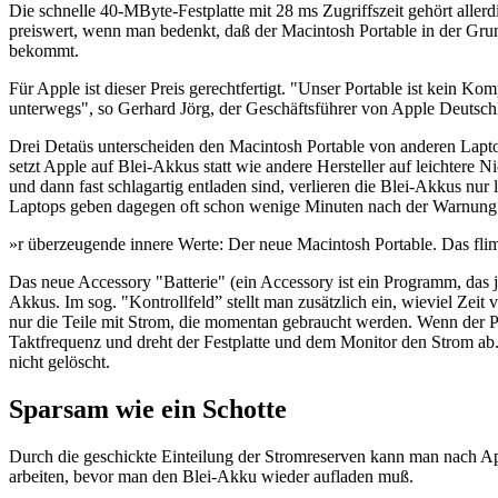
Die schnelle 40-MByte-Festplatte mit 28 ms Zugriffszeit gehört aller
preiswert, wenn man bedenkt, daß der Macintosh Portable in der Gru
bekommt.
Für Apple ist dieser Preis gerechtfertigt. "Unser Portable ist kein
unterwegs", so Gerhard Jörg, der Geschäftsführer von Apple Deutsch
Drei Detaüs unterscheiden den Macintosh Portable von anderen Laptop
setzt Apple auf Blei-Akkus statt wie andere Hersteller auf leich
und dann fast schlagartig entladen sind, verlieren die Blei-Akkus n
Laptops geben dagegen oft schon wenige Minuten nach der Warnung
»r überzeugende innere Werte: Der neue Macintosh Portable. Das fli
Das neue Accessory "Batterie" (ein Accessory ist ein Programm, das
Akkus. Im sog. "Kontrollfeld” stellt man zusätzlich ein, wieviel Zeit 
nur die Teile mit Strom, die momentan gebraucht werden. Wenn der Pr
Taktfrequenz und dreht der Festplatte und dem Monitor den Strom a
nicht gelöscht.
Sparsam wie ein Schotte
Durch die geschickte Einteilung der Stromreserven kann man nach App
arbeiten, bevor man den Blei-Akku wieder aufladen muß.