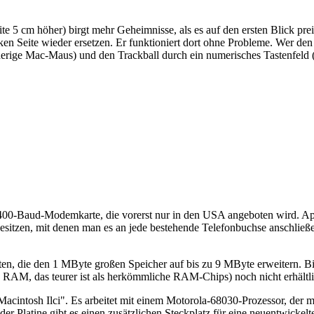
seite 5 cm höher) birgt mehr Geheimnisse, als es auf den ersten Blick p
en Seite wieder ersetzen. Er funktioniert dort ohne Probleme. Wer den 
herige Mac-Maus) und den Trackball durch ein numerisches Tastenfeld 
ine 2400-Baud-Modemkarte, die vorerst nur in den USA angeboten wird.
esitzen, mit denen man es an jede bestehende Telefonbuchse anschließe
ten, die den 1 MByte großen Speicher auf bis zu 9 MByte erweitern. Bi
RAM, das teurer ist als herkömmliche RAM-Chips) noch nicht erhältli
"Macintosh Ilci". Es arbeitet mit einem Motorola-68030-Prozessor, der 
er Platine gibt es einen zusätzlichen Steckplatz für eine neuentwickel