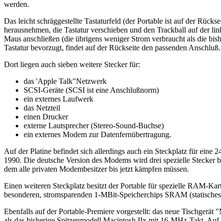
werden.
Das leicht schräggestellte Tastaturfeld (der Portable ist auf der Rück
herausnehmen, die Tastatur verschieben und den Trackball auf der link
Maus anschließen (die übrigens weniger Strom verbraucht als die bis
Tastatur bevorzugt, findet auf der Rückseite den passenden Anschluß.
Dort liegen auch sieben weitere Stecker für:
das 'Apple Talk"Netzwerk
SCSI-Geräte (SCSI ist eine Anschlußnorm)
ein externes Laufwerk
das Netzteil
einen Drucker
externe Lautsprecher (Stereo-Sound-Buchse)
ein externes Modem zur Datenfernübertragung.
Auf der Platine befindet sich allerdings auch ein Steckplatz für e
1990. Die deutsche Version des Modems wird drei spezielle Stecker b
dem alle privaten Modembesitzer bis jetzt kämpfen müssen.
Einen weiteren Steckplatz besitzt der Portable für spezielle RAM-Kar
besonderen, stromsparenden 1-MBit-Speicherchips SRAM (statisches 
Ebenfalls auf der Portable-Premiere vorgestellt: das neue Tischgerät 
als das bisherige Spitzenmodell Macintosh IIx mit 16-MHz-Takt. Auf d