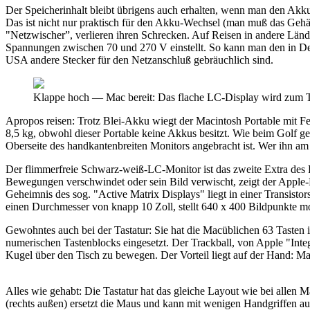
Der Speicherinhalt bleibt übrigens auch erhalten, wenn man den Akku
Das ist nicht nur praktisch für den Akku-Wechsel (man muß das Geh
"Netzwischer”, verlieren ihren Schrecken. Auf Reisen in andere Länder
Spannungen zwischen 70 und 270 V einstellt. So kann man den in Deu
USA andere Stecker für den Netzanschluß gebräuchlich sind.
Klappe hoch — Mac bereit: Das flache LC-Display wird zum Tra
Apropos reisen: Trotz Blei-Akku wiegt der Macintosh Portable mit F
8,5 kg, obwohl dieser Portable keine Akkus besitzt. Wie beim Golf geh
Oberseite des handkantenbreiten Monitors angebracht ist. Wer ihn am 
Der flimmerfreie Schwarz-weiß-LC-Monitor ist das zweite Extra des 
Bewegungen verschwindet oder sein Bild verwischt, zeigt der Apple-M
Geheimnis des sog. "Active Matrix Displays" liegt in einer Transist
einen Durchmesser von knapp 10 Zoll, stellt 640 x 400 Bildpunkte m
Gewohntes auch bei der Tastatur: Sie hat die Macüblichen 63 Tasten in
numerischen Tastenblocks eingesetzt. Der Trackball, von Apple "Inte
Kugel über den Tisch zu bewegen. Der Vorteil liegt auf der Hand: Ma
Alles wie gehabt: Die Tastatur hat das gleiche Layout wie bei allen
(rechts außen) ersetzt die Maus und kann mit wenigen Handgriffen auc