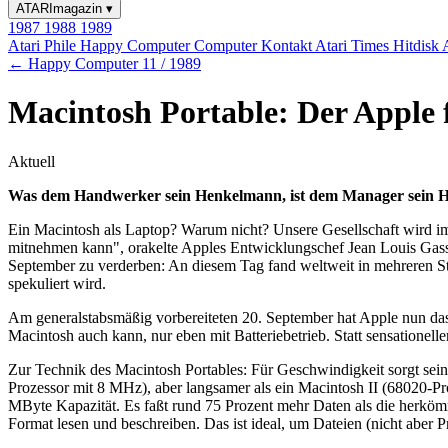
ATARImagazin
▾
1987
1988
1989
Atari Phile
Happy Computer
Computer Kontakt
Atari Times
Hitdisk
← Happy Computer 11 / 1989
Macintosh Portable: Der Apple 
Aktuell
Was dem Handwerker sein Henkelmann, ist dem Manager sein Hen
Ein Macintosh als Laptop? Warum nicht? Unsere Gesellschaft wird im
mitnehmen kann", orakelte Apples Entwicklungschef Jean Louis Gass
September zu verderben: An diesem Tag fand weltweit in mehreren Städ
spekuliert wird.
Am generalstabsmäßig vorbereiteten 20. September hat Apple nun das
Macintosh auch kann, nur eben mit Batteriebetrieb. Statt sensatione
Zur Technik des Macintosh Portables: Für Geschwindigkeit sorgt sein
Prozessor mit 8 MHz), aber langsamer als ein Macintosh II (68020
MByte Kapazität. Es faßt rund 75 Prozent mehr Daten als die herk
Format lesen und beschreiben. Das ist ideal, um Dateien (nicht ab