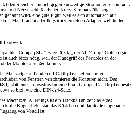
chützt den Speicher nämlich gegen kurzzeitige Stromunterbrechungen.
an mit Netzanschluß arbeitet. Kurze Stromausfälle. sog.
en genannt wird, eine gute Figur, weil es sich automatisch auf
ben. Man braucht allerdings trotzdem einen Adapter, weil in den
ll-Laufwerk.
-kompatible "Compaq SLT" wiegt 6,3 kg, der AT "Goupü Golf’ sogar
st auch bitter nötig, weil der Handgriff des Portables an der
und der Monitor abreißen könnte.
der Mauszeiger auf anderen LC-Displays bei ruckartigen
erschieben von Fenstern verschmieren die Konturen nicht. Das
, statt eines Transistors für eine Pixel-Gruppe. Das Display besitzt
etwa so breit wie eine DIN-A4-Seite.
s Macintosh. Allerdings ist ein Trackball an der Stelle des
ekt die Kugel dreht, statt das Kästchen und damit die eingebaute
lugzeug von Vorteil ist.