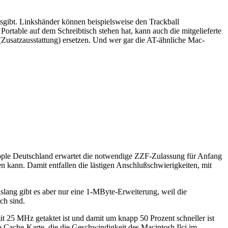
reisgibt. Linkshänder können beispielsweise den Trackball
Portable auf dem Schreibtisch stehen hat, kann auch die mitgelieferte
(Zusatzausstattung) ersetzen. Und wer gar die AT-ähnliche Mac-
 Apple Deutschland erwartet die notwendige ZZF-Zulassung für Anfang
n kann. Damit entfallen die lästigen Anschlußschwierigkeiten, mit
slang gibt es aber nur eine 1-MByte-Erweiterung, weil die
ch sind.
mit 25 MHz getaktet ist und damit um knapp 50 Prozent schneller ist
te Cache-Karte, die die Geschwindigkeit des Macintosh Ilci im