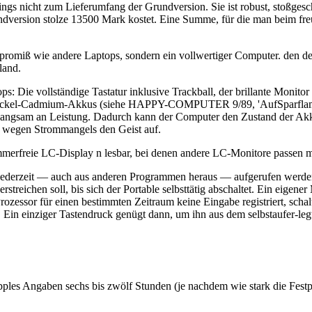
dings nicht zum Lieferumfang der Grundversion. Sie ist robust, stoßgesc
ndversion stolze 13500 Mark kostet. Eine Summe, für die man beim fr
 Kompromiß wie andere Laptops, sondern ein vollwertiger Computer. den
land.
s: Die vollständige Tastatur inklusive Trackball, der brillante Moni
tere Nickel-Cadmium-Akkus (siehe HAPPY-COMPUTER 9/89, 'AufSparflam
ur langsam an Leistung. Dadurch kann der Computer den Zustand der Ak
 wegen Strommangels den Geist auf.
mmerfreie LC-Display n lesbar, bei denen andere LC-Monitore passen 
 jederzeit — auch aus anderen Programmen heraus — aufgerufen werden
verstreichen soll, bis sich der Portable selbsttätig abschaltet. Ein ei
ozessor für einen bestimmten Zeitraum keine Eingabe registriert, sch
b. Ein einziger Tastendruck genügt dann, um ihn aus dem selbstaufer
les Angaben sechs bis zwölf Stunden (je nachdem wie stark die Festpla