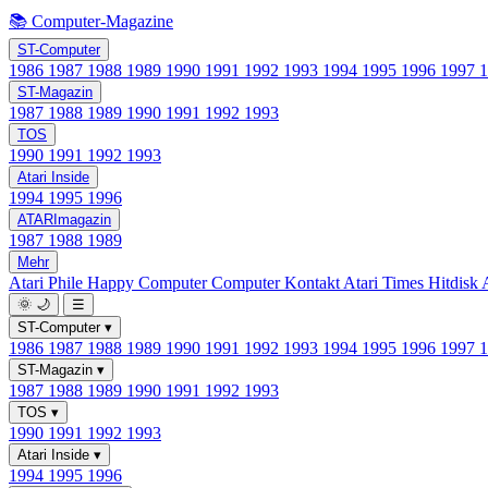
📚 Computer-Magazine
ST-Computer
1986
1987
1988
1989
1990
1991
1992
1993
1994
1995
1996
1997
ST-Magazin
1987
1988
1989
1990
1991
1992
1993
TOS
1990
1991
1992
1993
Atari Inside
1994
1995
1996
ATARImagazin
1987
1988
1989
Mehr
Atari Phile
Happy Computer
Computer Kontakt
Atari Times
Hitdisk
🌞
🌙
☰
ST-Computer
▾
1986
1987
1988
1989
1990
1991
1992
1993
1994
1995
1996
1997
ST-Magazin
▾
1987
1988
1989
1990
1991
1992
1993
TOS
▾
1990
1991
1992
1993
Atari Inside
▾
1994
1995
1996