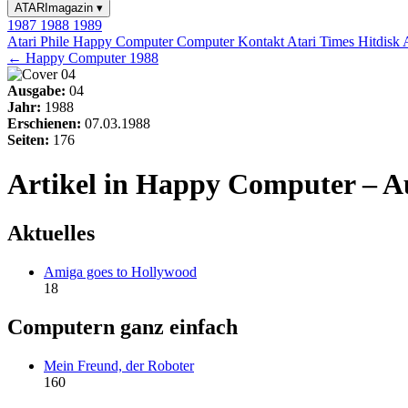
ATARImagazin
▾
1987
1988
1989
Atari Phile
Happy Computer
Computer Kontakt
Atari Times
Hitdisk
← Happy Computer 1988
Ausgabe:
04
Jahr:
1988
Erschienen:
07.03.1988
Seiten:
176
Artikel in Happy Computer – A
Aktuelles
Amiga goes to Hollywood
18
Computern ganz einfach
Mein Freund, der Roboter
160