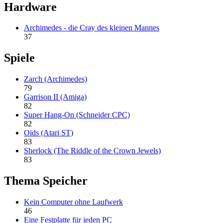
Hardware
Archimedes - die Cray des kleinen Mannes
37
Spiele
Zarch (Archimedes)
79
Garrison II (Amiga)
82
Super Hang-On (Schneider CPC)
82
Oids (Atari ST)
83
Sherlock (The Riddle of the Crown Jewels)
83
Thema Speicher
Kein Computer ohne Laufwerk
46
Eine Festplatte für jeden PC