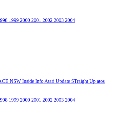
1998
1999
2000
2001
2002
2003
2004
ACE NSW Inside Info
Atari Update
STraight Up
atos
1998
1999
2000
2001
2002
2003
2004