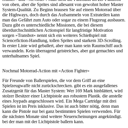
von oben, aber die Sprites sind allesamt von gewohnt hoher Master
System-Qualität. Zu Beginn brausen Sie auf einem Motorrad über
die Highways, doch durch das Aufsammeln von Extrateilen kann
man das Gefährt zum Auto oder sogar zu einem Flugzeug ausbauen.
Dazu gibt es unterschiedliche Missionen, die bei diesem
überdurchschnittlichen Actionspiel für langfristige Motivation
sorgen »Transbot« nennt sich ein weiteres Schießspiel mit
Sciencefiction-Handlung, tollen Sprites und starkem 3D-Scrolling.
In erster Linie wird geballert, aber man kann sein Raumschiff auch
verwandeln. Kein überragend geistreiches, aber gut gemachtes und
unterhaltsames Spiel.
Nochmal Motorrad-Action mit »Action Fighter«
Für Freunde von Ballerspielen, die vor dem Griff an eine
Spielzeugwaffe nicht zurückschrecken. gibt es ein ausgefallenes
Zusatzgerät für das Master System: Wer 169 Mark hinblättert, wird
stolzer Besitzer einer Lichtpistole aus robustem Plastik. die anstelle
eines Joypads angeschlossen wird. Ein Mega Cartridge mit drei
Spielen ist im Preis inklusive. Das ist auch bitter nötig, denn man
kann die Pistole nur bei ganz bestimmten Spielen verwenden. Für
die nächsten Monate sind weitere Neuerscheinungen angekündigt.
bei der man mit der Lichtpistole ballern kann.