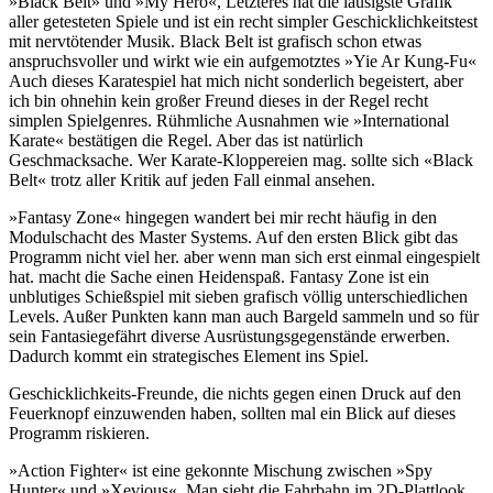
»Black Belt» und »My Hero«, Letzteres hat die lausigste Grafik
aller getesteten Spiele und ist ein recht simpler Geschicklichkeitstest
mit nervtötender Musik. Black Belt ist grafisch schon etwas
anspruchsvoller und wirkt wie ein aufgemotztes »Yie Ar Kung-Fu«
Auch dieses Karatespiel hat mich nicht sonderlich begeistert, aber
ich bin ohnehin kein großer Freund dieses in der Regel recht
simplen Spielgenres. Rühmliche Ausnahmen wie »International
Karate« bestätigen die Regel. Aber das ist natürlich
Geschmacksache. Wer Karate-Kloppereien mag. sollte sich «Black
Belt« trotz aller Kritik auf jeden Fall einmal ansehen.
»Fantasy Zone« hingegen wandert bei mir recht häufig in den
Modulschacht des Master Systems. Auf den ersten Blick gibt das
Programm nicht viel her. aber wenn man sich erst einmal eingespielt
hat. macht die Sache einen Heidenspaß. Fantasy Zone ist ein
unblutiges Schießspiel mit sieben grafisch völlig unterschiedlichen
Levels. Außer Punkten kann man auch Bargeld sammeln und so für
sein Fantasiegefährt diverse Ausrüstungsgegenstände erwerben.
Dadurch kommt ein strategisches Element ins Spiel.
Geschicklichkeits-Freunde, die nichts gegen einen Druck auf den
Feuerknopf einzuwenden haben, sollten mal ein Blick auf dieses
Programm riskieren.
»Action Fighter« ist eine gekonnte Mischung zwischen »Spy
Hunter« und »Xevious«. Man sieht die Fahrbahn im 2D-Plattlook