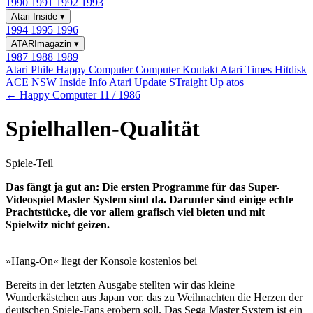
1990
1991
1992
1993
Atari Inside
▾
1994
1995
1996
ATARImagazin
▾
1987
1988
1989
Atari Phile
Happy Computer
Computer Kontakt
Atari Times
Hitdisk
ACE NSW Inside Info
Atari Update
STraight Up
atos
← Happy Computer 11 / 1986
Spielhallen-Qualität
Spiele-Teil
Das fängt ja gut an: Die ersten Programme für das Super-
Videospiel Master System sind da. Darunter sind einige echte
Prachtstücke, die vor allem grafisch viel bieten und mit
Spielwitz nicht geizen.
»Hang-On« liegt der Konsole kostenlos bei
Bereits in der letzten Ausgabe stellten wir das kleine
Wunderkästchen aus Japan vor. das zu Weihnachten die Herzen der
deutschen Spiele-Fans erobern soll. Das Sega Master System ist ein