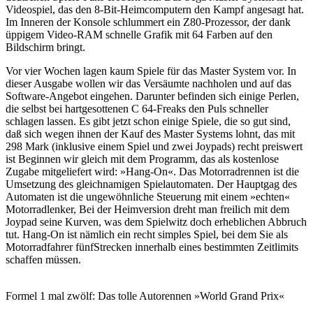
Videospiel, das den 8-Bit-Heimcomputern den Kampf angesagt hat.
Im Inneren der Konsole schlummert ein Z80-Prozessor, der dank
üppigem Video-RAM schnelle Grafik mit 64 Farben auf den
Bildschirm bringt.
Vor vier Wochen lagen kaum Spiele für das Master System vor. In
dieser Ausgabe wollen wir das Versäumte nachholen und auf das
Software-Angebot eingehen. Darunter befinden sich einige Perlen,
die selbst bei hartgesottenen C 64-Freaks den Puls schneller
schlagen lassen. Es gibt jetzt schon einige Spiele, die so gut sind,
daß sich wegen ihnen der Kauf des Master Systems lohnt, das mit
298 Mark (inklusive einem Spiel und zwei Joypads) recht preiswert
ist Beginnen wir gleich mit dem Programm, das als kostenlose
Zugabe mitgeliefert wird: »Hang-On«. Das Motorradrennen ist die
Umsetzung des gleichnamigen Spielautomaten. Der Hauptgag des
Automaten ist die ungewöhnliche Steuerung mit einem »echten«
Motorradlenker, Bei der Heimversion dreht man freilich mit dem
Joypad seine Kurven, was dem Spielwitz doch erheblichen Abbruch
tut. Hang-On ist nämlich ein recht simples Spiel, bei dem Sie als
Motorradfahrer fünfStrecken innerhalb eines bestimmten Zeitlimits
schaffen müssen.
Formel 1 mal zwölf: Das tolle Autorennen »World Grand Prix«