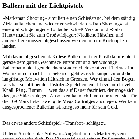
Ballern mit der Lichtpistole
»Marksman Shooting« simuliert einen Schießstand, bei dem ständig
Ziele auftauchen und wieder verschwinden. »Trap Shooting« ist
eine grafisch gelungene Tontaubenschieß-Version und »Safari
Hunt« macht Sie zum Großwildjäger: Niedliche Häschen und
andere Tiere müssen abgeschossen werden, um im Kochtopf zu
landen.
Mal davon abgesehen, daß diese Ballerei mit der Plastikknarre nicht
gerade dem guten Geschmack entspricht und der wuchtige
Ballermann nicht gerade einen sonderlich dekorativen Eindruck im
Wohnzimmer macht — spielerisch geht es recht simpel zu und die
langfristige Motivation hält sich in Grenzen. Wer einmal den Bogen
raus hat. schafft bei den Pistolen-Spielchen leicht Level um Level.
Knall. Päng. Bumm — wen das auf Dauer fasziniert, der möge sich
das gute Stück zulegen. Ansonsten kann ich Ihnen nur raten, sich für
die 169 Mark lieber zwei gute Mega Cartridges zuzulegen. Wer kein
ausgesprochener Ballerfan ist, kriegt so mehr für sein Geld.
Das etwas andere Schießspiel: »Transbot« schlägt zu
Unterm Strich ist das Software-Angebot für das Master System