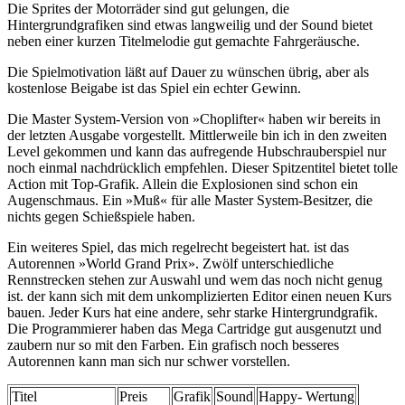
Die Sprites der Motorräder sind gut gelungen, die
Hintergrundgrafiken sind etwas langweilig und der Sound bietet
neben einer kurzen Titelmelodie gut gemachte Fahrgeräusche.
Die Spielmotivation läßt auf Dauer zu wünschen übrig, aber als
kostenlose Beigabe ist das Spiel ein echter Gewinn.
Die Master System-Version von »Choplifter« haben wir bereits in
der letzten Ausgabe vorgestellt. Mittlerweile bin ich in den zweiten
Level gekommen und kann das aufregende Hubschrauberspiel nur
noch einmal nachdrücklich empfehlen. Dieser Spitzentitel bietet tolle
Action mit Top-Grafik. Allein die Explosionen sind schon ein
Augenschmaus. Ein »Muß« für alle Master System-Besitzer, die
nichts gegen Schießspiele haben.
Ein weiteres Spiel, das mich regelrecht begeistert hat. ist das
Autorennen »World Grand Prix». Zwölf unterschiedliche
Rennstrecken stehen zur Auswahl und wem das noch nicht genug
ist. der kann sich mit dem unkomplizierten Editor einen neuen Kurs
bauen. Jeder Kurs hat eine andere, sehr starke Hintergrundgrafik.
Die Programmierer haben das Mega Cartridge gut ausgenutzt und
zaubern nur so mit den Farben. Ein grafisch noch besseres
Autorennen kann man sich nur schwer vorstellen.
Titel
Preis
Grafik
Sound
Happy- Wertung