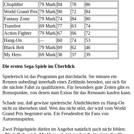
Choplifter
79 Mark
84
78
86
World Grand Prix
79 Mark
90
72
84
Fantasy Zone
79 Mark
74
84
80
Transbot
69 Mark
77
63
74
Action Fighter
79 Mark
67
66
72
Hang-On
—
60
74
53
Black Belt
79 Mark
69
62
46
My Hero
69 Mark
38
37
39
Die ersten Sega-Spiele im Überblick
Spielerisch ist das Programm gut durchdacht. Sie müssen ein
Rennen unbedingt innerhalb eines Zeitlimits beenden, um sich für
die nächste Fahrt zu qualifizieren. Für besonders gute Zeiten gibt es
Bonuspunkte, von denen man Extras für das Rennauto kaufen kann.
Schade nur, daß gewisse spielerische Ähnlichkeiten zu Hang-On
nicht zu übersehen sind. Wen das nicht stört, der wird vom World
Grand Prix begeistert sein. Ein Freudenfest für Fans von
Autorennspielen.
Zwei Prügelspiele dürfen im Angebot natürlich auch nicht fehlen: