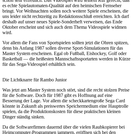
schon sehr erfreulich. Das Videospiel wird seinem Ruf gerecht, daß
es echte Spielautomaten-Qualität auf den heimischen Fernseher
bringt. Vor Weihnachten sollen noch weitere Spiele erscheinen, die
uns leider nicht rechtzeitig zu Redaktionsschluß erreichten. Ich darf
deshalb auf unser neues Spiele-Sonderheft verweisen, das Ende
Oktober erscheint und sich auch dem Thema Videospiele widmen
wird.
Vor allem die Fans von Sportspielen sollten jetzt die Ohren spitzen,
denn bis Anfang 1987 sollen diverse Sport-Simulationen für das
Master System erscheinen. Egal ob Fußball, Eishockey, Golf oder
Basketball — die heißesten Mannschaftssportarten werden in Kürze
für das Sega-Videospiel erhältlich sein.
Die Lichtknarre für Rambo Junior
Was jetzt am Master System noch stört, sind die recht stolzen Preise
für die Software. Doch für 1987 gibt es Hoffnung auf eine
Besserung der Lage. Vor allem die scheckkartengroße Sega Card
könnte in Zukunft als preiswertes Speichermedium eine Hauptrolle
spielen, da die Produktionskosten für diese praktischen kleinen
Dinger ständig sinken.
Da die Softwarefirmen dauernd über die vielen Raubkopierer bei
Heimcomputer-Programmen jammern, eröffnen sich bei den