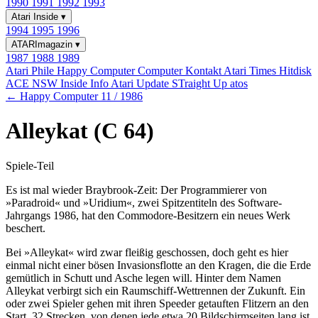
1990
1991
1992
1993
Atari Inside
▾
1994
1995
1996
ATARImagazin
▾
1987
1988
1989
Atari Phile
Happy Computer
Computer Kontakt
Atari Times
Hitdisk
ACE NSW Inside Info
Atari Update
STraight Up
atos
← Happy Computer 11 / 1986
Alleykat (C 64)
Spiele-Teil
Es ist mal wieder Braybrook-Zeit: Der Programmierer von
»Paradroid« und »Uridium«, zwei Spitzentiteln des Software-
Jahrgangs 1986, hat den Commodore-Besitzern ein neues Werk
beschert.
Bei »Alleykat« wird zwar fleißig geschossen, doch geht es hier
einmal nicht einer bösen Invasionsflotte an den Kragen, die die Erde
gemütlich in Schutt und Asche legen will. Hinter dem Namen
Alleykat verbirgt sich ein Raumschiff-Wettrennen der Zukunft. Ein
oder zwei Spieler gehen mit ihren Speeder getauften Flitzern an den
Start. 32 Strecken, von denen jede etwa 20 Bildschirmseiten lang ist,