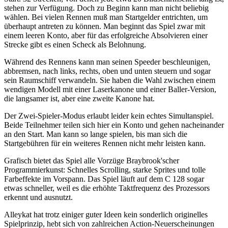
stehen zur Verfügung. Doch zu Beginn kann man nicht beliebig
wählen. Bei vielen Rennen muß man Startgelder entrichten, um
überhaupt antreten zu können. Man beginnt das Spiel zwar mit
einem leeren Konto, aber für das erfolgreiche Absolvieren einer
Strecke gibt es einen Scheck als Belohnung.
Während des Rennens kann man seinen Speeder beschleunigen,
abbremsen, nach links, rechts, oben und unten steuern und sogar
sein Raumschiff verwandeln. Sie haben die Wahl zwischen einem
wendigen Modell mit einer Laserkanone und einer Baller-Version,
die langsamer ist, aber eine zweite Kanone hat.
Der Zwei-Spieler-Modus erlaubt leider kein echtes Simultanspiel.
Beide Teilnehmer teilen sich hier ein Konto und gehen nacheinander
an den Start. Man kann so lange spielen, bis man sich die
Startgebühren für ein weiteres Rennen nicht mehr leisten kann.
Grafisch bietet das Spiel alle Vorzüge Braybrook'scher
Programmierkunst: Schnelles Scrolling, starke Sprites und tolle
Farbeffekte im Vorspann. Das Spiel läuft auf dem C 128 sogar
etwas schneller, weil es die erhöhte Taktfrequenz des Prozessors
erkennt und ausnutzt.
Alleykat hat trotz einiger guter Ideen kein sonderlich originelles
Spielprinzip, hebt sich von zahlreichen Action-Neuerscheinungen