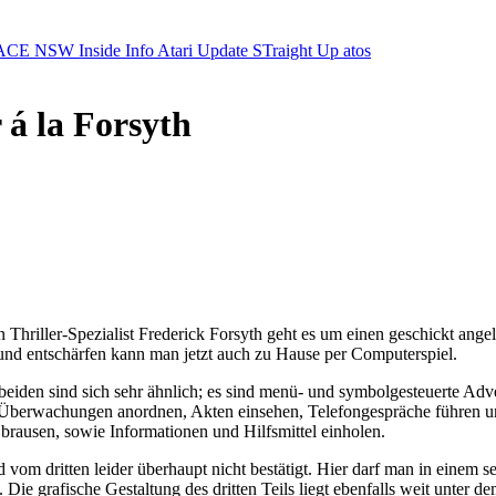
ACE NSW Inside Info
Atari Update
STraight Up
atos
 á la Forsyth
Thriller-Spezialist Frederick Forsyth geht es um einen geschickt ange
nd entschärfen kann man jetzt auch zu Hause per Computerspiel.
beiden sind sich sehr ähnlich; es sind menü- und symbolgesteuerte Adve
erwachungen anordnen, Akten einsehen, Telefongespräche führen und v
rausen, sowie Informationen und Hilfsmittel einholen.
rd vom dritten leider überhaupt nicht bestätigt. Hier darf man in einem
ie grafische Gestaltung des dritten Teils liegt ebenfalls weit unter de