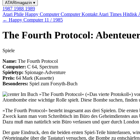
ATARImagazin
▾
1987
1988
1989
Atari Phile
Happy Computer
Computer Kontakt
Atari Times
Hitdisk
← Happy Computer 11 / 1985
The Fourth Protocol: Abenteuer
Spiele
Name:
The Fourth Protocol
Computer:
C 64, Spectrum
Spieletyp:
Spionage-Adventure
Preis:
64 Mark (Kassette)
Besonderes:
Spiel zum Forsyth-Buch
Im Buch »The Fourth Protocol« (»Das vierte Protokoll«) von 
Atombombe eine wichtige Rolle spielt. Diese Bombe suchen, finden u
»The Fourth Protocol« besteht insgesamt aus drei Spielen. Die ersten 
Zweck kann man vom Schreibtisch im Büro des Geheimdienstes aus Üb
Dazu muß man natürlich sein Büro verlassen und quer durch London b
Der gute Eindruck, den die beiden ersten Spiel-Teile hinterlassen, wi
(Worteingabe über die Tastatur) versuchen, die Bombe zu entschärfen. D