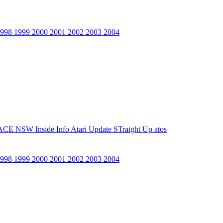
1998
1999
2000
2001
2002
2003
2004
ACE NSW Inside Info
Atari Update
STraight Up
atos
1998
1999
2000
2001
2002
2003
2004