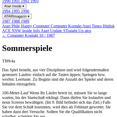
1990
1991
1992
1993
Atari Inside
▾
1994
1995
1996
ATARImagazin
▾
1987
1988
1989
Atari Phile
Happy Computer
Computer Kontakt
Atari Times
Hitdisk
ACE NSW Inside Info
Atari Update
STraight Up
atos
← Computer Kontakt 10 / 1987
Sommerspiele
TI99/4a
Das Spiel besteht, aus vier Disziplinen und wird folgendermaßen
gesteuert: Laufen: einfach auf die Tasten tippen; Springen bzw.
werfen: Leertaste. Zu Beginn sind die Anzahl der Spieler und deren
Initialen einzugeben.
100-Meter-Lauf Wenn Ihr Läufer bereit ist, müssen Sie so lange
warten, bis der Startschuß erklingt. Dann dürfen Sie loslaufen und
neun Screens bewältigen. (Im 9. Bild befindet sich das Ziel.) Falls
Sie vor dem Schuß losrennen, wird dies als Fehlstart gewertet. Sie
haben dazu drei Versuche. Sollten Sie die Qualifikation nicht
schaffen, scheiden Sie aus.