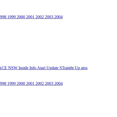
1998
1999
2000
2001
2002
2003
2004
ACE NSW Inside Info
Atari Update
STraight Up
atos
1998
1999
2000
2001
2002
2003
2004