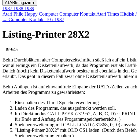
ATARImagazin
▾
1987
1988
1989
Atari Phile
Happy Computer
Computer Kontakt
Atari Times
Hitdisk
← Computer Kontakt 10 / 1987
Listing-Printer 28X2
TI99/4a
Beim Durchblättern alter Computerzeitschriften stieß ich auf ein Lis
war allerdings ein Diskettenlaufwerk, da das Programm erst als Listfi
Da ich (noch) kein Diskettenlaufwerk besitze und ebenfalls in den G
erlaubt. Das geht in diesem Fall zwar ohne Diskettenlaufwerk: aller
Beim Abtippen ist auf einwandfreie Eingabe der DATA-Zeilen zu ach
Arbeiten des Programms zu gewährleisten:
Einschalten des TI mit Speichererweiterung
Laden des Programms, das ausgedruckt werden soll.
Im Direktmodus CALL PEEK (-31952, A, B, C, D) : : PRINT A; 
für Ende und Anfang des Programmspeicherbereichs. )
Speichererweiterung mit CALL LOAD (-31868, 0,. 0) ausschal
"Listing-Printer 28X2" mit OLD CS1 laden. (Durch den Befe
Speichererweiterung erhalten.)