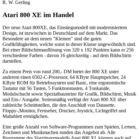
R. W. Gerling
Atari 800 XE im Handel
Der neue Atari 800XE, das Einstiegsmodell mit modernisiertem
Design, ist inzwischen in Deutschland auf dem Markt. Das
Besondere an dem neuen "Kleinen" sind die guten
Grafikfähigkeiten, welche sonst in dieser Klasse ungewöhnlich sind.
Bei einer Bildschirmauflösung von 320 x 192 Punkten kann er 256
verschiedene Farben - davon 16 gleichzeitig - auf dem Bildschirm
darstellen.
Zu einem Preis von rund 200,- DM bietet der 800 XE unter
anderem einen 6502-C-Prozessor, 64 KByte Hauptspeicher, 24
KByte ROM für Betriebssystem und Basic, eine ergonomische
Tastatur mit 56 Tasten, 5 Funktionstasten, 4 Tonkanäle,
Modulschacht sowie Spezialbausteine für Grafik, Bildschirm, Musik
und Ein-/ Ausgabe. Serienmäßig verfügt der Atari 800 XE über
zahlreiche Schnittstellen, die den Anschluß von Datasette,
Floppy-,Monitor, Fernseher, Drucker, Joystick, Lichtgriffel und
Maltablett ermöglichen.
Eine große Anzahl von Software-Programmen zum Spielen, Lernen,
Zeichnen und Musikmachen runden das Angebot ab. Alle
Programme des Vorgängermodells Atari 800 XL können auch auf