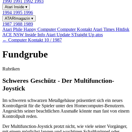
1990
1991
1992
1993
Atari Inside
▾
1994
1995
1996
ATARImagazin
▾
1987
1988
1989
Atari Phile
Happy Computer
Computer Kontakt
Atari Times
Hitdisk
ACE NSW Inside Info
Atari Update
STraight Up
atos
← Computer Kontakt 10 / 1987
Fundgrube
Rubriken
Schweres Geschütz - Der Multifunction-
Joystick
Im schweren schwarzen Metallgehäuse präsentiert sich ein neues
Kontrollgerät für die Spieler unter den Homecomputer-Benutzern.
Angesichts seiner beachtlichen Ausmaße könnte man fast von einem
Kontrollpult reden.
Der Multifunction-Joystick protzt nicht, wie viele seiner Vorgänger,
mit einem möglichst langen und wuchtigen Schaltknüppel oder