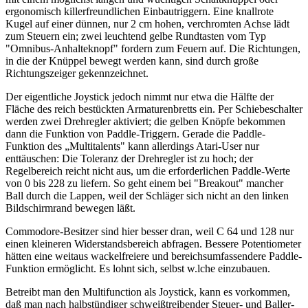
ergonomisch killerfreundlichen Einbautriggern. Eine knallrote
Kugel auf einer dünnen, nur 2 cm hohen, verchromten Achse lädt
zum Steuern ein; zwei leuchtend gelbe Rundtasten vom Typ
"Omnibus-Anhalteknopf" fordern zum Feuern auf. Die Richtungen,
in die der Knüppel bewegt werden kann, sind durch große
Richtungszeiger gekennzeichnet.
Der eigentliche Joystick jedoch nimmt nur etwa die Hälfte der
Fläche des reich bestückten Armaturenbretts ein. Per Schiebeschalter
werden zwei Drehregler aktiviert; die gelben Knöpfe bekommen
dann die Funktion von Paddle-Triggern. Gerade die Paddle-
Funktion des „Multitalents" kann allerdings Atari-User nur
enttäuschen: Die Toleranz der Drehregler ist zu hoch; der
Regelbereich reicht nicht aus, um die erforderlichen Paddle-Werte
von 0 bis 228 zu liefern. So geht einem bei "Breakout" mancher
Ball durch die Lappen, weil der Schläger sich nicht an den linken
Bildschirmrand bewegen läßt.
Commodore-Besitzer sind hier besser dran, weil C 64 und 128 nur
einen kleineren Widerstandsbereich abfragen. Bessere Potentiometer
hätten eine weitaus wackelfreiere und bereichsumfassendere Paddle-
Funktion ermöglicht. Es lohnt sich, selbst w.lche einzubauen.
Betreibt man den Multifunction als Joystick, kann es vorkommen,
daß man nach halbstündiger schweißtreibender Steuer- und Baller-