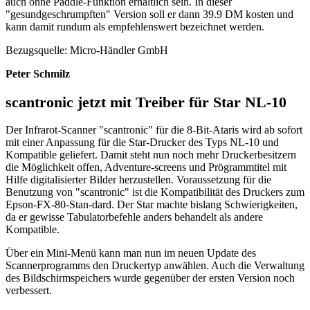
auch ohne Paddle-Funktion erhältlich sein. In dieser
"gesundgeschrumpften" Version soll er dann 39.9 DM kosten und
kann damit rundum als empfehlenswert bezeichnet werden.
Bezugsquelle: Micro-Händler GmbH
Peter Schmilz
scantronic jetzt mit Treiber für Star NL-10
Der Infrarot-Scanner "scantronic" für die 8-Bit-Ataris wird ab sofort
mit einer Anpassung für die Star-Drucker des Typs NL-10 und
Kompatible geliefert. Damit steht nun noch mehr Druckerbesitzern
die Möglichkeit offen, Adventure-screens und Prögrammtitel mit
Hilfe digitalisierter Bilder herzustellen. Voraussetzung für die
Benutzung von "scantronic" ist die Kompatibilität des Druckers zum
Epson-FX-80-Stan-dard. Der Star machte bislang Schwierigkeiten,
da er gewisse Tabulatorbefehle anders behandelt als andere
Kompatible.
Über ein Mini-Menü kann man nun im neuen Update des
Scannerprogramms den Druckertyp anwählen. Auch die Verwaltung
des Bildschirmspeichers wurde gegenüber der ersten Version noch
verbessert.