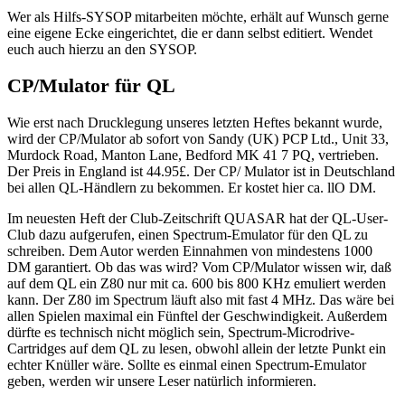
Wer als Hilfs-SYSOP mitarbeiten möchte, erhält auf Wunsch gerne
eine eigene Ecke eingerichtet, die er dann selbst editiert. Wendet
euch auch hierzu an den SYSOP.
CP/Mulator für QL
Wie erst nach Drucklegung unseres letzten Heftes bekannt wurde,
wird der CP/Mulator ab sofort von Sandy (UK) PCP Ltd., Unit 33,
Murdock Road, Manton Lane, Bedford MK 41 7 PQ, vertrieben.
Der Preis in England ist 44.95£. Der CP/ Mulator ist in Deutschland
bei allen QL-Händlern zu bekommen. Er kostet hier ca. llO DM.
Im neuesten Heft der Club-Zeitschrift QUASAR hat der QL-User-
Club dazu aufgerufen, einen Spectrum-Emulator für den QL zu
schreiben. Dem Autor werden Einnahmen von mindestens 1000
DM garantiert. Ob das was wird? Vom CP/Mulator wissen wir, daß
auf dem QL ein Z80 nur mit ca. 600 bis 800 KHz emuliert werden
kann. Der Z80 im Spectrum läuft also mit fast 4 MHz. Das wäre bei
allen Spielen maximal ein Fünftel der Geschwindigkeit. Außerdem
dürfte es technisch nicht möglich sein, Spectrum-Microdrive-
Cartridges auf dem QL zu lesen, obwohl allein der letzte Punkt ein
echter Knüller wäre. Sollte es einmal einen Spectrum-Emulator
geben, werden wir unsere Leser natürlich informieren.