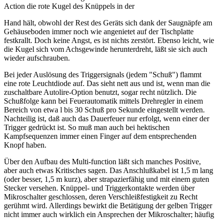
Action die rote Kugel des Knüppels in der
Hand hält, obwohl der Rest des Geräts sich dank der Saugnäpfe am
Gehäuseboden immer noch wie angenietet auf der Tischplatte
festkrallt. Doch keine Angst, es ist nichts zerstört. Ebenso leicht, wie
die Kugel sich vom Achsgewinde herunterdreht, läßt sie sich auch
wieder aufschrauben.
Bei jeder Auslösung des Triggersignals (jedem "Schuß") flammt
eine rote Leuchtdiode auf. Das sieht nett aus und ist, wenn man die
zuschaltbare Autolire-Option benutzt, sogar recht nützlich. Die
Schußfolge kann bei Feuerautomatik mittels Drehregler in einem
Bereich von etwa l bis 30 Schuß pro Sekunde eingestellt werden.
Nachteilig ist, daß auch das Dauerfeuer nur erfolgt, wenn einer der
Trigger gedrückt ist. So muß man auch bei hektischen
Kampfsequenzen immer einen Finger auf dem entsprechenden
Knopf haben.
Über den Aufbau des Multi-function läßt sich manches Positive,
aber auch etwas Kritisches sagen. Das Anschlußkabel ist 1,5 m lang
(oder besser, 1,5 m kurz), aber strapazierfähig und mit einem guten
Stecker versehen. Knüppel- und Triggerkontakte werden über
Mikroschalter geschlossen, deren Verschleißfestigkeit zu Recht
gerühmt wird. Allerdings bewirkt die Betätigung der gelben Trigger
nicht immer auch wirklich ein Ansprechen der Mikroschalter; häufig