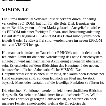
VISION 1.0
Die Firma Individual Software, bisher bekannt durch ihr häufig
verkauftes ISO-ROM, hat nun für alle Beta-Disk-Benutzer ein
neues Betriebssystem auf den Markt gebracht. Ausgeliefert wird es
als EPROM mit einer 7seitigen Einbau- und Benutzungsanleitung.
Da auf dem Original-DOS-EPROM des Beta-Disk-Systems noch
jeweils 8 oder 12 KByte frei sind, wurden diese im neuen EPROM
nun von VISION belegt.
Hat man nach einfachem Tausch der EPROMs und mit dem noch
fehlenden Draht für die neue Adreßleitung das neue Betriebssystem
eingebaut, wird man nach seiner Aktivierung angenehm überrascht
sein. Es erscheint auf dem Bildschirm das Hauptmenü der neuen,
benutzerfreundlichen Arbeitsoberfäche VISION. Das
Hauptmerkmal einer solchen Hilfe ist ja, daß kaum noch Befehle per
Hand einzugeben sind, sondern lediglich ein Pfeil mit Joystick,
Joystick-Maus oder Tastatur auf die jeweilige Funktion zu führen ist.
Die einzelnen Funktionen werden in leicht verständlichen Bildchen
dargestellt. So steht der Abfalleimer für zu löschende Files. Wählt
man eines der vier gezeigten Laufwerke an, so werden ein oder
mehrere Fenster eingeblendet, welche die Directories der