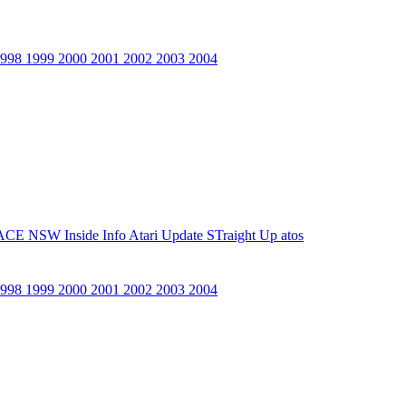
1998
1999
2000
2001
2002
2003
2004
ACE NSW Inside Info
Atari Update
STraight Up
atos
1998
1999
2000
2001
2002
2003
2004