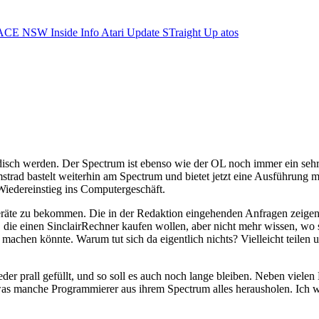
ACE NSW Inside Info
Atari Update
STraight Up
atos
isch werden. Der Spectrum ist ebenso wie der OL noch immer ein sehr b
trad bastelt weiterhin am Spectrum und bietet jetzt eine Ausführung 
 Wiedereinstieg ins Computergeschäft.
eräte zu bekommen. Die in der Redaktion eingehenden Anfragen zeigen, 
 einen SinclairRechner kaufen wollen, aber nicht mehr wissen, wo sie 
machen könnte. Warum tut sich da eigentlich nichts? Vielleicht teilen
 prall gefüllt, und so soll es auch noch lange bleiben. Neben vielen 
was manche Programmierer aus ihrem Spectrum alles herausholen. Ich will