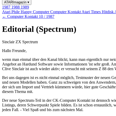
ATARImagazin
▾
1987
1988
1989
Atari Phile
Happy Computer
Computer Kontakt
Atari Times
Hitdisk
← Computer Kontakt 10 / 1987
Editorial (Spectrum)
Sinclair ZX Spectrum
Hallo Freunde,
wenn man einmal über den Kanal blickt, kann man eigentlich nur neid
Angebot an Hardund Software sowie Informationen 'ist sehr groß. Ams
Clive Sinclair ist auch wieder aktiv; er versucht mit seinem Z 88 den
Bei uns dagegen ist es nicht einmal möglich, Testmuster der neuen G
und neuen Modellen haben. Ganz zu schweigen von den Anwendern, die
der sich um Import und Vertrieb kümmern würde, hier gute Geschäfte 
diesem Thema mit.
Der neue Spectrum-Teil in der CK-Computer Kontakt ist dennoch wieder
Listings, deren Schwerpunkt Spiele bilden. Es ist schon erstaunlich, 
jeden Fall. - Viel Spaß und bis zum nächsten Mal.