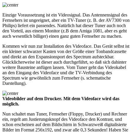
Einzige Voraussetzung ist ein Videosignal. Das Antennensignal des
Fernsehers ist ungeeignet, aber ein TV-Tuner (z. B. der AV7300 von
Philips) liefert ein passendes. Natürlich hat dieser Tuner auch noch
den Vorteil, aus einem Monitor (z.B dem Amiga 1081, aber es geht
auch wesentlich billiger) einen ganz guten Fernseher zu machen.
Kommen wir nun zur Installation des Videoface. Das Gerät selbst ist
ein kleiner schwarzer Kasten von der Größe einer Tonbandcassette
und direkt an den Expansionsport des Spectrum aufsteckbar.
Glücklicherweise ist dieser auch durchgeführt, so daß sich dahinter
weitere Bausteine anfügen lassen. Vom Tuner geht das Videokabel
an den Eingang des Videoface und die TV-Verbindung des
Spectrum wie gewöhnlich zum Fernseher (s. schematische
Darstellung).
Videobilder auf dem Drucker. Mit dem Videoface wird das
möglich.
Nun schaltet man Tuner, Fernseher (Floppy, Drucker) und Rechner
ein, regelt am Justierungsknopf des Videoface den Kontrast, und
schon erscheinen auf dem Bildschirm in Schwarzweiß digitalisierte
Bilder im Format 256x192, und zwar alle 0,3 Sekunden! Haben Sie