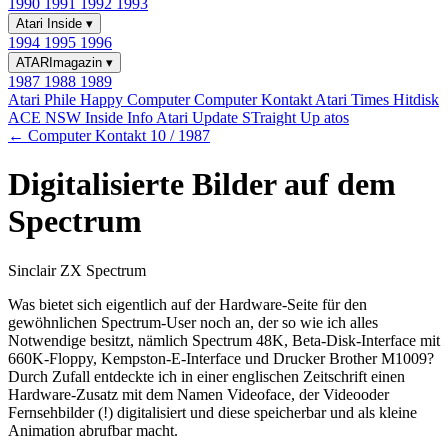
1990
1991
1992
1993
Atari Inside
▾
1994
1995
1996
ATARImagazin
▾
1987
1988
1989
Atari Phile
Happy Computer
Computer Kontakt
Atari Times
Hitdisk
ACE NSW Inside Info
Atari Update
STraight Up
atos
← Computer Kontakt 10 / 1987
Digitalisierte Bilder auf dem
Spectrum
Sinclair ZX Spectrum
Was bietet sich eigentlich auf der Hardware-Seite für den
gewöhnlichen Spectrum-User noch an, der so wie ich alles
Notwendige besitzt, nämlich Spectrum 48K, Beta-Disk-Interface mit
660K-Floppy, Kempston-E-Interface und Drucker Brother M1009?
Durch Zufall entdeckte ich in einer englischen Zeitschrift einen
Hardware-Zusatz mit dem Namen Videoface, der Videooder
Fernsehbilder (!) digitalisiert und diese speicherbar und als kleine
Animation abrufbar macht.