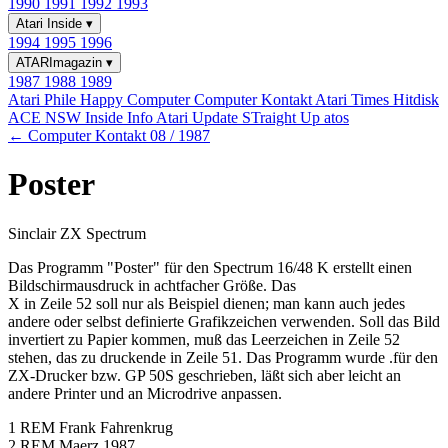
1990
1991
1992
1993
Atari Inside
▾
1994
1995
1996
ATARImagazin
▾
1987
1988
1989
Atari Phile
Happy Computer
Computer Kontakt
Atari Times
Hitdisk
ACE NSW Inside Info
Atari Update
STraight Up
atos
← Computer Kontakt 08 / 1987
Poster
Sinclair ZX Spectrum
Das Programm "Poster" für den Spectrum 16/48 K erstellt einen
Bildschirmausdruck in achtfacher Größe. Das
X in Zeile 52 soll nur als Beispiel dienen; man kann auch jedes
andere oder selbst definierte Grafikzeichen verwenden. Soll das Bild
invertiert zu Papier kommen, muß das Leerzeichen in Zeile 52
stehen, das zu druckende in Zeile 51. Das Programm wurde .für den
ZX-Drucker bzw. GP 50S geschrieben, läßt sich aber leicht an
andere Printer und an Microdrive anpassen.
1 REM Frank Fahrenkrug
2 REM Maerz 1987