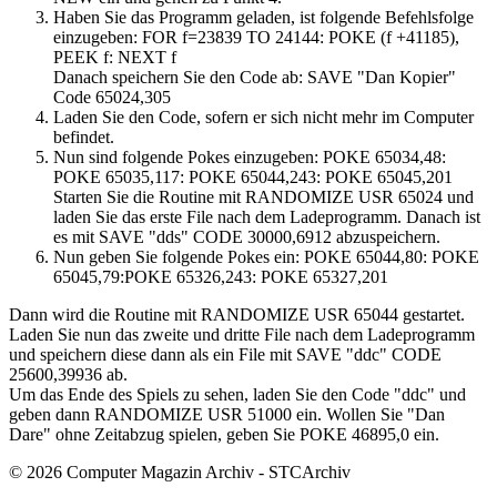
Haben Sie das Programm geladen, ist folgende Befehlsfolge
einzugeben: FOR f=23839 TO 24144: POKE (f +41185),
PEEK f: NEXT f
Danach speichern Sie den Code ab: SAVE "Dan Kopier"
Code 65024,305
Laden Sie den Code, sofern er sich nicht mehr im Computer
befindet.
Nun sind folgende Pokes einzugeben: POKE 65034,48:
POKE 65035,117: POKE 65044,243: POKE 65045,201
Starten Sie die Routine mit RANDOMIZE USR 65024 und
laden Sie das erste File nach dem Ladeprogramm. Danach ist
es mit SAVE "dds" CODE 30000,6912 abzuspeichern.
Nun geben Sie folgende Pokes ein: POKE 65044,80: POKE
65045,79:POKE 65326,243: POKE 65327,201
Dann wird die Routine mit RANDOMIZE USR 65044 gestartet.
Laden Sie nun das zweite und dritte File nach dem Ladeprogramm
und speichern diese dann als ein File mit SAVE "ddc" CODE
25600,39936 ab.
Um das Ende des Spiels zu sehen, laden Sie den Code "ddc" und
geben dann RANDOMIZE USR 51000 ein. Wollen Sie "Dan
Dare" ohne Zeitabzug spielen, geben Sie POKE 46895,0 ein.
© 2026 Computer Magazin Archiv - STCArchiv