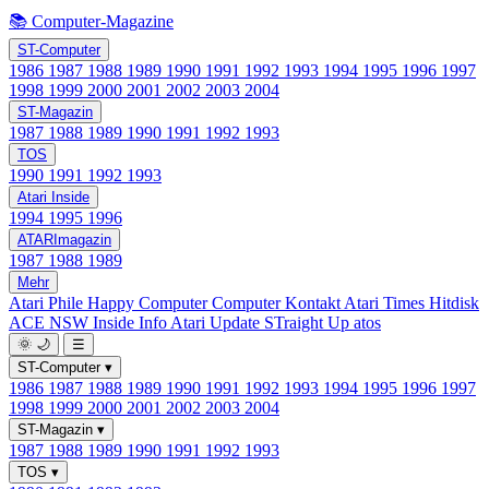
📚 Computer-Magazine
ST-Computer
1986
1987
1988
1989
1990
1991
1992
1993
1994
1995
1996
1997
1998
1999
2000
2001
2002
2003
2004
ST-Magazin
1987
1988
1989
1990
1991
1992
1993
TOS
1990
1991
1992
1993
Atari Inside
1994
1995
1996
ATARImagazin
1987
1988
1989
Mehr
Atari Phile
Happy Computer
Computer Kontakt
Atari Times
Hitdisk
ACE NSW Inside Info
Atari Update
STraight Up
atos
🌞
🌙
☰
ST-Computer
▾
1986
1987
1988
1989
1990
1991
1992
1993
1994
1995
1996
1997
1998
1999
2000
2001
2002
2003
2004
ST-Magazin
▾
1987
1988
1989
1990
1991
1992
1993
TOS
▾