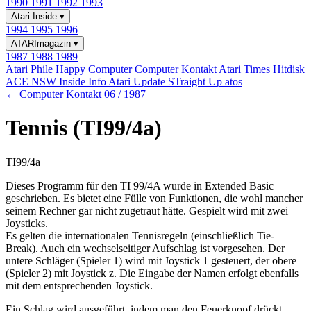
1990
1991
1992
1993
Atari Inside
▾
1994
1995
1996
ATARImagazin
▾
1987
1988
1989
Atari Phile
Happy Computer
Computer Kontakt
Atari Times
Hitdisk
ACE NSW Inside Info
Atari Update
STraight Up
atos
← Computer Kontakt 06 / 1987
Tennis (TI99/4a)
TI99/4a
Dieses Programm für den TI 99/4A wurde in Extended Basic
geschrieben. Es bietet eine Fülle von Funktionen, die wohl mancher
seinem Rechner gar nicht zugetraut hätte. Gespielt wird mit zwei
Joysticks.
Es gelten die internationalen Tennisregeln (einschließlich Tie-
Break). Auch ein wechselseitiger Aufschlag ist vorgesehen. Der
untere Schläger (Spieler 1) wird mit Joystick 1 gesteuert, der obere
(Spieler 2) mit Joystick z. Die Eingabe der Namen erfolgt ebenfalls
mit dem entsprechenden Joystick.
Ein Schlag wird ausgeführt, indem man den Feuerknopf drückt.