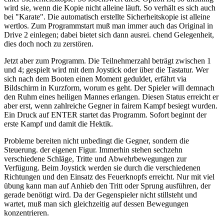
wird sie, wenn die Kopie nicht alleine läuft. So verhält es sich auch
bei "Karate". Die automatisch erstellte Sicherheitskopie ist alleine
wertlos. Zum Programmstart muß man immer auch das Original in
Drive 2 einlegen; dabei bietet sich dann ausrei. chend Gelegenheit,
dies doch noch zu zerstören.
Jetzt aber zum Programm. Die Teilnehmerzahl beträgt zwischen 1
und 4; gespielt wird mit dem Joystick oder über die Tastatur. Wer
sich nach dem Booten einen Moment geduldet, erfährt via
Bildschirm in Kurzform, worum es geht. Der Spieler will demnach
den Ruhm eines heiligen Mannes erlangen. Diesen Status erreicht er
aber erst, wenn zahlreiche Gegner in fairem Kampf besiegt wurden.
Ein Druck auf ENTER startet das Programm. Sofort beginnt der
erste Kampf und damit die Hektik.
Probleme bereiten nicht unbedingt die Gegner, sondern die
Steuerung. der eigenen Figur. Immerhin stehen sechzehn
verschiedene Schläge, Tritte und Abwehrbewegungen zur
Verfügung. Beim Joystick werden sie durch die verschiedenen
Richtungen und den Einsatz des Feuerknopfs erreicht. Nur mit viel
übung kann man auf Anhieb den Tritt oder Sprung ausführen, der
gerade benötigt wird. Da der Gegenspieler nicht stillsteht und
wartet, muß man sich gleichzeitig auf dessen Bewegungen
konzentrieren.