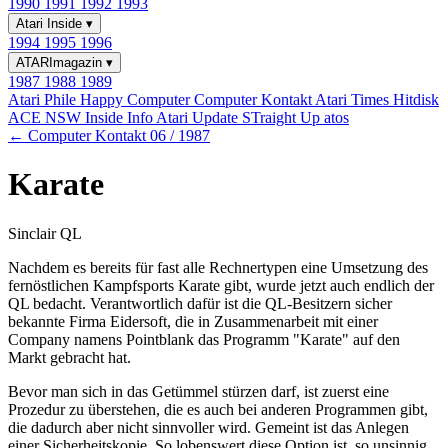
1990
1991
1992
1993
Atari Inside
▾
1994
1995
1996
ATARImagazin
▾
1987
1988
1989
Atari Phile
Happy Computer
Computer Kontakt
Atari Times
Hitdisk
ACE NSW Inside Info
Atari Update
STraight Up
atos
← Computer Kontakt 06 / 1987
Karate
Sinclair QL
Nachdem es bereits für fast alle Rechnertypen eine Umsetzung des
fernöstlichen Kampfsports Karate gibt, wurde jetzt auch endlich der
QL bedacht. Verantwortlich dafür ist die QL-Besitzern sicher
bekannte Firma Eidersoft, die in Zusammenarbeit mit einer
Company namens Pointblank das Programm "Karate" auf den
Markt gebracht hat.
Bevor man sich in das Getümmel stürzen darf, ist zuerst eine
Prozedur zu überstehen, die es auch bei anderen Programmen gibt,
die dadurch aber nicht sinnvoller wird. Gemeint ist das Anlegen
einer Sicherheitskopie. So lobenswert diese Option ist, so unsinnig