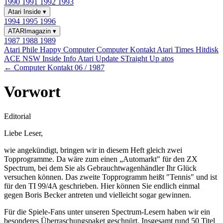
1990
1991
1992
1993
Atari Inside
▾
1994
1995
1996
ATARImagazin
▾
1987
1988
1989
Atari Phile
Happy Computer
Computer Kontakt
Atari Times
Hitdisk
ACE NSW Inside Info
Atari Update
STraight Up
atos
← Computer Kontakt 06 / 1987
Vorwort
Editorial
Liebe Leser,
wie angekündigt, bringen wir in diesem Heft gleich zwei
Topprogramme. Da wäre zum einen „Automarkt" für den ZX
Spectrum, bei dem Sie als Gebrauchtwagenhändler Ihr Glück
versuchen können. Das zweite Topprogramm heißt "Tennis" und ist
für den TI 99/4A geschrieben. Hier können Sie endlich einmal
gegen Boris Becker antreten und vielleicht sogar gewinnen.
Für die Spiele-Fans unter unseren Spectrum-Lesern haben wir ein
besonderes Überraschungspaket geschnürt. Insgesamt rund 50 Titel