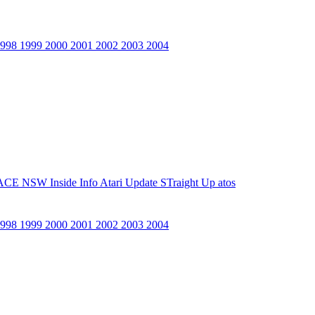
1998
1999
2000
2001
2002
2003
2004
ACE NSW Inside Info
Atari Update
STraight Up
atos
1998
1999
2000
2001
2002
2003
2004