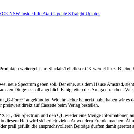
ACE NSW Inside Info
Atari Update
STraight Up
atos
r-Produkten weitergeht. Im Sinclair-Teil dieser CK werdet ihr z. B. e
neue Spectrum geben soll. Der eine, aus dem Hause Amstrad, sieht au
ten Dinge: es soll angeblich Fähigkeiten des Amiga erreichen. Wie ge
mm „G-Force“ angekündigt. Wie ihr sicher bemerkt habt, haben wir es d
 preiswert direkt auf Cassette beim Verlag bestellen.
n ZX 81, den Spectrum und den QL wieder eine Menge Informationen auf
in diesem Heft wird sicherlich vielen Anwendern Freude machen. Ähnli
er prall gefüllt; die anspruchsvolleren Beiträge dürften damit gerettet s