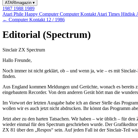
ATARImagazin
▾
1987
1988
1989
Atari Phile
Happy Computer
Computer Kontakt
Atari Times
Hitdisk
← Computer Kontakt 12 / 1986
Editorial (Spectrum)
Sinclair ZX Spectrum
Hallo Freunde,
Noch immer ist nicht geklärt, ob – und wenn ja, wie – es mit Sinclai
finden.
Aus England kommen Meldungen und Gerüchte, wonach es bereits zwei 
eingebautem Recorder. Von dem anderen Gerät hört man die wundersams
Im Vorwort der letzten Ausgabe habe ich an dieser Stelle das Progra
wollen wir es auch jetzt nicht abdrucken. Ihr könnt das Programm aber
Jetzt aber zu den harten Tatsachen. Wir haben – wie üblich – für de
wieder einmal für den Spectrum geschrieben wurde. Der Grafikeditor 
ZX 81 über den „Respos“ sein. Auf jeden Fall ist der Sinclair-Teil wied