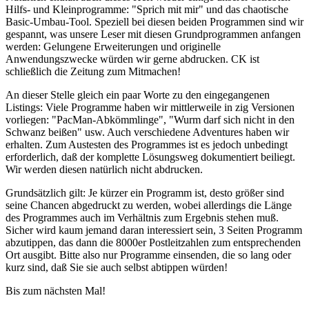
Hilfs- und Kleinprogramme: "Sprich mit mir" und das chaotische
Basic-Umbau-Tool. Speziell bei diesen beiden Programmen sind wir
gespannt, was unsere Leser mit diesen Grundprogrammen anfangen
werden: Gelungene Erweiterungen und originelle
Anwendungszwecke würden wir gerne abdrucken. CK ist
schließlich die Zeitung zum Mitmachen!
An dieser Stelle gleich ein paar Worte zu den eingegangenen
Listings: Viele Programme haben wir mittlerweile in zig Versionen
vorliegen: "PacMan-Abkömmlinge", "Wurm darf sich nicht in den
Schwanz beißen" usw. Auch verschiedene Adventures haben wir
erhalten. Zum Austesten des Programmes ist es jedoch unbedingt
erforderlich, daß der komplette Lösungsweg dokumentiert beiliegt.
Wir werden diesen natürlich nicht abdrucken.
Grundsätzlich gilt: Je kürzer ein Programm ist, desto größer sind
seine Chancen abgedruckt zu werden, wobei allerdings die Länge
des Programmes auch im Verhältnis zum Ergebnis stehen muß.
Sicher wird kaum jemand daran interessiert sein, 3 Seiten Programm
abzutippen, das dann die 8000er Postleitzahlen zum entsprechenden
Ort ausgibt. Bitte also nur Programme einsenden, die so lang oder
kurz sind, daß Sie sie auch selbst abtippen würden!
Bis zum nächsten Mal!