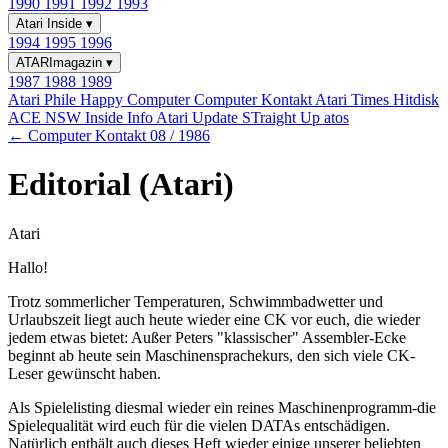
1990
1991
1992
1993
Atari Inside
▾
1994
1995
1996
ATARImagazin
▾
1987
1988
1989
Atari Phile
Happy Computer
Computer Kontakt
Atari Times
Hitdisk
ACE NSW Inside Info
Atari Update
STraight Up
atos
← Computer Kontakt 08 / 1986
Editorial (Atari)
Atari
Hallo!
Trotz sommerlicher Temperaturen, Schwimmbadwetter und
Urlaubszeit liegt auch heute wieder eine CK vor euch, die wieder
jedem etwas bietet: Außer Peters "klassischer" Assembler-Ecke
beginnt ab heute sein Maschinensprachekurs, den sich viele CK-
Leser gewünscht haben.
Als Spielelisting diesmal wieder ein reines Maschinenprogramm-die
Spielequalität wird euch für die vielen DATAs entschädigen.
Natürlich enthält auch dieses Heft wieder einige unserer beliebten