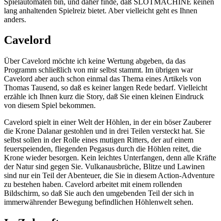
Spielautomaten bin, und daher finde, daß SLOTMACHINE keinen
lang anhaltenden Spielreiz bietet. Aber vielleicht geht es Ihnen
anders.
Cavelord
Über Cavelord möchte ich keine Wertung abgeben, da das
Programm schließlich von mir selbst stammt. Im übrigen war
Cavelord aber auch schon einmal das Thema eines Artikels von
Thomas Tausend, so daß es keiner langen Rede bedarf. Vielleicht
erzähle ich Ihnen kurz die Story, daß Sie einen kleinen Eindruck
von diesem Spiel bekommen.
Cavelord spielt in einer Welt der Höhlen, in der ein böser Zauberer
die Krone Dalanar gestohlen und in drei Teilen versteckt hat. Sie
selbst sollen in der Rolle eines mutigen Ritters, der auf einem
feuerspeienden, fliegenden Pegasus durch die Höhlen reitet, die
Krone wieder besorgen. Kein leichtes Unterfangen, denn alle Kräfte
der Natur sind gegen Sie. Vulkanausbrüche, Blitze und Lawinen
sind nur ein Teil der Abenteuer, die Sie in diesem Action-Adventure
zu bestehen haben. Cavelord arbeitet mit einem rollenden
Bildschirm, so daß Sie auch den umgebenden Teil der sich in
immerwährender Bewegung befindlichen Höhlenwelt sehen.