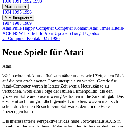
1990
1991
1992
1993
Atari Inside
▾
1994
1995
1996
ATARImagazin
▾
1987
1988
1989
Atari Phile
Happy Computer
Computer Kontakt
Atari Times
Hitdisk
ACE NSW Inside Info
Atari Update
STraight Up
atos
← Computer Kontakt 02 / 1986
Neue Spiele für Atari
Atari
Weihnachten rückt unaufhaltsam näher und es wird Zeit, einen Blick
auf die neu erschienenen Computerspiele zu werfen. Gerade für
Atari-Computer waren in letzter Zeit wenig Neuzugänge zu
verbuchen, wohl eine Folge der labilen Firmenpolitik, die den
größeren Softwarehäusern wenig Vertrauen in die Zukunft gab. Das
erscheint sich nun gründlich geändert zu haben, wovon man sich
schon durch einen Besuch beim Softwareladen um die Ecke
überzeugen kann.
Die interessanteste Perspektive ist das neue Softwarehaus AXIS in
Hamburg, das von früheren Mitarbeitern der Softwareabteilung von