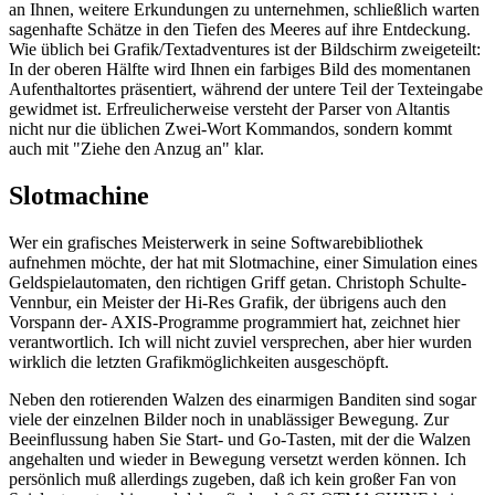
an Ihnen, weitere Erkundungen zu unternehmen, schließlich warten
sagenhafte Schätze in den Tiefen des Meeres auf ihre Entdeckung.
Wie üblich bei Grafik/Textadventures ist der Bildschirm zweigeteilt:
In der oberen Hälfte wird Ihnen ein farbiges Bild des momentanen
Aufenthaltortes präsentiert, während der untere Teil der Texteingabe
gewidmet ist. Erfreulicherweise versteht der Parser von Altantis
nicht nur die üblichen Zwei-Wort Kommandos, sondern kommt
auch mit "Ziehe den Anzug an" klar.
Slotmachine
Wer ein grafisches Meisterwerk in seine Softwarebibliothek
aufnehmen möchte, der hat mit Slotmachine, einer Simulation eines
Geldspielautomaten, den richtigen Griff getan. Christoph Schulte-
Vennbur, ein Meister der Hi-Res Grafik, der übrigens auch den
Vorspann der- AXIS-Programme programmiert hat, zeichnet hier
verantwortlich. Ich will nicht zuviel versprechen, aber hier wurden
wirklich die letzten Grafikmöglichkeiten ausgeschöpft.
Neben den rotierenden Walzen des einarmigen Banditen sind sogar
viele der einzelnen Bilder noch in unablässiger Bewegung. Zur
Beeinflussung haben Sie Start- und Go-Tasten, mit der die Walzen
angehalten und wieder in Bewegung versetzt werden können. Ich
persönlich muß allerdings zugeben, daß ich kein großer Fan von