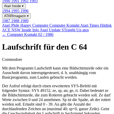
1990
1991
1992
1993
Atari Inside
▾
1994
1995
1996
ATARImagazin
▾
1987
1988
1989
Atari Phile
Happy Computer
Computer Kontakt
Atari Times
Hitdisk
ACE NSW Inside Info
Atari Update
STraight Up
atos
← Computer Kontakt 02 / 1986
Laufschrift für den C 64
Commodore
Mit dem Programm Laufschrift kann eine Bildschirmzeile oder ein
Ausschnitt davon interruptgesteuert, d. h. unabhängig vom
Basicprogramm, zum Laufen gebracht werden.
Der Aufruf erfolgt durch einen erweiterten SYS-Befehl mit
folgender Syntax: SYS 49152, ze, sp, an; ge, ri. Dabei bedeutet ze
die Bildschirmzeile, die zum Rotieren gebracht werden soll. Ze darf
Werte zwischen 0 und 24 annehmen. Sp ist die Spalte, ab der rotiert
werden soll. Erlaubt sind 0 - 39. An gibt die Anzahl der
durchlaufenden Zeichen an (maximal 40; sp=0, ganze Zeile). Geist
die Geschwindigkeit der Laufschrift in Sechzigstel Sekunden