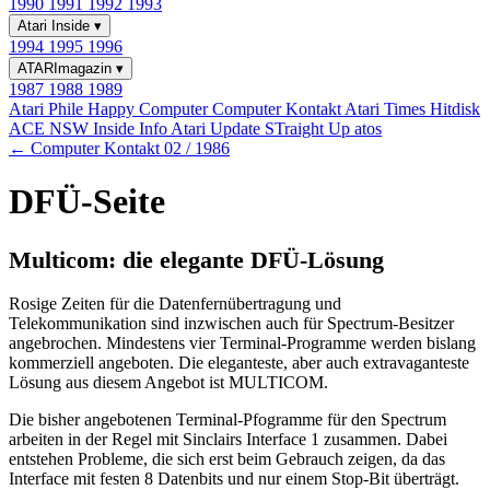
1990
1991
1992
1993
Atari Inside
▾
1994
1995
1996
ATARImagazin
▾
1987
1988
1989
Atari Phile
Happy Computer
Computer Kontakt
Atari Times
Hitdisk
ACE NSW Inside Info
Atari Update
STraight Up
atos
← Computer Kontakt 02 / 1986
DFÜ-Seite
Multicom: die elegante DFÜ-Lösung
Rosige Zeiten für die Datenfernübertragung und
Telekommunikation sind inzwischen auch für Spectrum-Besitzer
angebrochen. Mindestens vier Terminal-Programme werden bislang
kommerziell angeboten. Die eleganteste, aber auch extravaganteste
Lösung aus diesem Angebot ist MULTICOM.
Die bisher angebotenen Terminal-Pfogramme für den Spectrum
arbeiten in der Regel mit Sinclairs Interface 1 zusammen. Dabei
entstehen Probleme, die sich erst beim Gebrauch zeigen, da das
Interface mit festen 8 Datenbits und nur einem Stop-Bit überträgt.