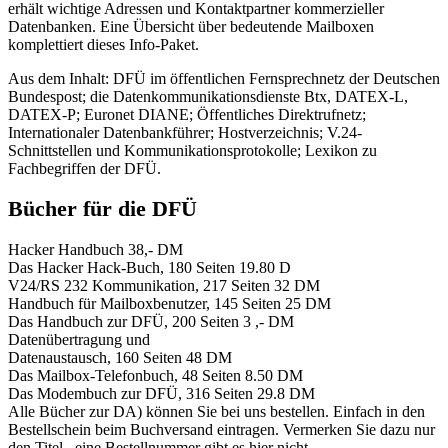
erhält wichtige Adressen und Kontaktpartner kommerzieller
Datenbanken. Eine Übersicht über bedeutende Mailboxen
komplettiert dieses Info-Paket.
Aus dem Inhalt: DFÜ im öffentlichen Fernsprechnetz der Deutschen
Bundespost; die Datenkommunikationsdienste Btx, DATEX-L,
DATEX-P; Euronet DIANE; Öffentliches Direktrufnetz;
Internationaler Datenbankführer; Hostverzeichnis; V.24-
Schnittstellen und Kommunikationsprotokolle; Lexikon zu
Fachbegriffen der DFÜ.
Bücher für die DFÜ
Hacker Handbuch 38,- DM
Das Hacker Hack-Buch, 180 Seiten 19.80 D
V24/RS 232 Kommunikation, 217 Seiten 32 DM
Handbuch für Mailboxbenutzer, 145 Seiten 25 DM
Das Handbuch zur DFÜ, 200 Seiten 3 ,- DM
Datenübertragung und
Datenaustausch, 160 Seiten 48 DM
Das Mailbox-Telefonbuch, 48 Seiten 8.50 DM
Das Modembuch zur DFÜ, 316 Seiten 29.8 DM
Alle Bücher zur DA) können Sie bei uns bestellen. Einfach in den
Bestellschein beim Buchversand eintragen. Vermerken Sie dazu nur
den Titel,. eine Bestellnummer gibt es hier nicht.