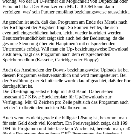
wichtig, wo der DFÜ-Partner die Möglichkeit von Duplexität oder
Echo nicht hat. Der Benutzer von MULTICOM kann dann
verfolgen, was' sein Partner empfängt beziehungsweise rausschickt.
Angenehm ist auch, daß das. Programm am Ende des Menüs nach
der Richtigkeit der Angaben fragt. So können Fehler, die sich
eventuell eingeschlichen haben, leicht wieder korrigiert werden.
Benutzerfreundlichkeit zeigt sich auch bei der Bedienung, da die
gesamte Steuerung über ein Hauptmenü mit entsprechenden
Untermenüs erfolgt. Will man ein Up- beziehungsweise Download
ausführen, fragt das Programm nach dem entsprechenden
Speichermedium (Kassette, Cartridge oder Floppy).
Auch das Ausdrucken der Down- beziehungsweise Uploads ist bei
diesem Programm selbstverständlich und wird menügesteuert. Bei
der Ausführung der Schnittstelle wurde darauf geachtet, daß der Port
durchgeführt ist.
Die Übertragung selbst erfolgt mit 300 Baud. Dabei stehen
insgesamt 27 KByte Speicherplatz für Up/Downloads zur
Verfügung. Mit 42 Zeichen pro Zeile paßt sich das Programm auch
bei der Textbreite den meisten Mailboxen an.
Auch wenn es nicht gerade die billigste Lösung ist, bekommt man
für sein Geld doch viel Komfort. Ein Preisvergleich zeigt, daß 199
DM für Programm und Interface kein Wucher ist, bedenkt man, daß
für die Benutzung der anderen DFÜ-Programme das Interface 1