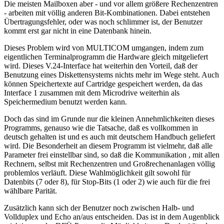
Die meisten Mailboxen aber - und vor allem größere Rechenzentren
- arbeiten mit völlig anderen Bit-Kombinationen. Dabei entstehen
Übertragungsfehler, oder was noch schlimmer ist, der Benutzer
kommt erst gar nicht in eine Datenbank hinein.
Dieses Problem wird von MULTICOM umgangen, indem zum
eigentlichen Terminalprogramm die Hardware gleich mitgeliefert
wird. Dieses V.24-Interface hat weiterhin den Vorteil, daß der
Benutzung eines Diskettensystems nichts mehr im Wege steht. Auch
können Speichertexte auf Cartridge gespeichert werden, da das
Interface 1 zusammen mit dem Microdrive weiterhin als
Speichermedium benutzt werden kann.
Doch das sind im Grunde nur die kleinen Annehmlichkeiten dieses
Programms, genauso wie die Tatsache, daß es vollkommen in
deutsch gehalten ist und es auch mit deutschem Handbuch geliefert
wird. Die Besonderheit an diesem Programm ist vielmehr, daß alle
Parameter frei einstellbar sind, so daß die Kommunikation , mit allen
Rechnern, selbst mit Rechenzentren und Großrechenanlagen völlig
problemlos verläuft. Diese Wahlmöglichkeit gilt sowohl für
Datenbits (7 oder 8), für Stop-Bits (1 oder 2) wie auch für die frei
wählbare Parität.
Zusätzlich kann sich der Benutzer noch zwischen Halb- und
Vollduplex und Echo an/aus entscheiden. Das ist in dem Augenblick