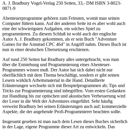
A. J. Bradbury Vogel-Verlag 250 Seiten, 33,- DM ISBN 3-8023-
0871-9
Abenteuerprogramme gehören zum Feinsten, womit man seinen
Computer füttern kann. Auf der anderen Seite ist es aber wohl auch
eine der schwierigsten Aufgaben, ein solches Spiel zu
programmieren. Zu diesem Schluß ist wohl auch der englische
Autor A. J. Bradbury gekommen, als er sein Buch "Adventure
Games for the Amstrad CPC 464" in Angriff nahm. Dieses Buch ist
nun in einer deutschen Übersetzung erschienen.
Auf rund 250 Seiten hat Bradbury alles untergebracht, was man
über die Entstehung und Programmierung eines Abenteuer-
Programmes wissen muß. Der Autor hat sich dabei nicht nur
oberflächlich mit dem Thema beschäftigt, sondern er gibt seinen
Lesern wirklich Arbeitsmaterial in die Hand. Detaillierte
Erläuterungen wechseln sich mit Beispielprogrammen ab; Tips und
Tricks zur Programmierung sind inbegriffen. Vom ersten Gedanken
zur Handlung bis zur optischen und akustischen Verbesserung wird
der Leser in die Welt der Adventures eingeführt. Sehr häufig
verweist Bradbury bei seinen Erläuterungen auch auf; kommerzielle
Aspekte, die der angehende Profi-Programmierer beachten sollte.
Insgesamt gesehen ist man nach dem Lesen dieses Buches sicherlich
in der Lage, eigene Programme dieser Art zu entwickeln. Das