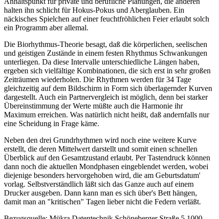
Anhaltspunkt für private und berufliche Planungen, die anderen
halten ihn schlicht für Hokus-Pokus und Aberglauben. Ein
näckisches Spielchen auf einer feuchtfröhlichen Feier erlaubt solch
ein Programm aber allemal.
Die Biorhythmus-Theorie besagt, daß die körperlichen, seelischen
und geistigen Zustände in einem festen Rhythmus Schwankungen
unterliegen. Da diese Intervalle unterschiedliche Längen haben,
ergeben sich vielfältige Kombinationen, die sich erst in sehr großen
Zeiträumen wiederholen. Die Rhythmen werden für 34 Tage
gleichzeitig auf dem Bildschirm in Form sich überlagernder Kurven
dargestellt. Auch ein Partnervergleich ist möglich, denn bei starker
Übereinstimmung der Werte müßte auch die Harmonie ihr
Maximum erreichen. Was natürlich nicht heißt, daß andernfalls nur
eine Scheidung in Frage käme.
Neben den drei Grundrhythmen wird noch eine weitere Kurve
erstellt, die deren Mittelwert darstellt und somit einen schnellen
Überblick auf den Gesamtzustand erlaubt. Per Tastendruck können
dann noch die aktuellen Mondphasen eingeblendet werden, wobei
diejenige besonders hervorgehoben wird, die am Geburtsdatum'
vorlag. Selbstverständlich läßt sich das Ganze auch auf einem
Drucker ausgeben. Dann kann man es sich über's Bett hängen,
damit man an "kritischen" Tagen lieber nicht die Federn verläßt.
Bezugsquelle: Mükra Datentechnik Schöneberger Straße 5 1000