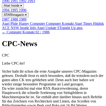
1990
1991
1992
1993
Atari Inside
▾
1994
1995
1996
ATARImagazin
▾
1987
1988
1989
Atari Phile
Happy Computer
Computer Kontakt
Atari Times
Hitdisk
ACE NSW Inside Info
Atari Update
STraight Up
atos
← Computer Kontakt 02 / 1986
CPC-News
CPC
Liebe CPC-ler!
Sicher habt ihr schon die erste Ausgabe unseres CPC-Magazins
gelesen. Deshalb freut es mich besonders, daß ihr trotzdem noch der
guten alten CK treu geblieben seid: Denn auch hier haben wir
wieder einige besondere Programme an Land gezogen.
Da wäre zunächst mal eine RSX-Basicerweiterung, deren
Hauptzweck die schnelle Sortierung von Stringfeldern in
Maschinensprache ist. Sie enthält aber darüber hinaus auch Befehle
für das Zeichnen von Rechtecken und Linien, das Scrollen von
Bildschirmteilen sowie Peek und Poke mit 16 Bit Werten.