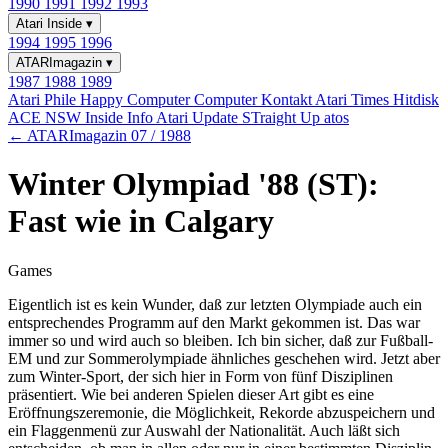
1990
1991
1992
1993
Atari Inside
▾
1994
1995
1996
ATARImagazin
▾
1987
1988
1989
Atari Phile
Happy Computer
Computer Kontakt
Atari Times
Hitdisk
ACE NSW Inside Info
Atari Update
STraight Up
atos
← ATARImagazin 07 / 1988
Winter Olympiad '88 (ST):
Fast wie in Calgary
Games
Eigentlich ist es kein Wunder, daß zur letzten Olympiade auch ein
entsprechendes Programm auf den Markt gekommen ist. Das war
immer so und wird auch so bleiben. Ich bin sicher, daß zur Fußball-
EM und zur Sommerolympiade ähnliches geschehen wird. Jetzt aber
zum Winter-Sport, der sich hier in Form von fünf Disziplinen
präsentiert. Wie bei anderen Spielen dieser Art gibt es eine
Eröffnungszeremonie, die Möglichkeit, Rekorde abzuspeichern und
ein Flaggenmenü zur Auswahl der Nationalität. Auch läßt sich