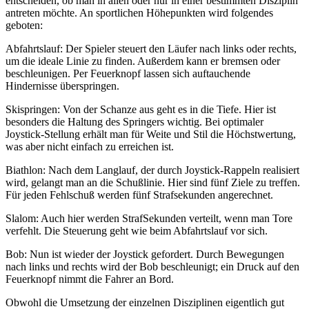
entscheiden, ob man in allen oder nur in einer bestimmten Disziplin
antreten möchte. An sportlichen Höhepunkten wird folgendes
geboten:
Abfahrtslauf: Der Spieler steuert den Läufer nach links oder rechts,
um die ideale Linie zu finden. Außerdem kann er bremsen oder
beschleunigen. Per Feuerknopf lassen sich auftauchende
Hindernisse überspringen.
Skispringen: Von der Schanze aus geht es in die Tiefe. Hier ist
besonders die Haltung des Springers wichtig. Bei optimaler
Joystick-Stellung erhält man für Weite und Stil die Höchstwertung,
was aber nicht einfach zu erreichen ist.
Biathlon: Nach dem Langlauf, der durch Joystick-Rappeln realisiert
wird, gelangt man an die Schußlinie. Hier sind fünf Ziele zu treffen.
Für jeden Fehlschuß werden fünf Strafsekunden angerechnet.
Slalom: Auch hier werden StrafSekunden verteilt, wenn man Tore
verfehlt. Die Steuerung geht wie beim Abfahrtslauf vor sich.
Bob: Nun ist wieder der Joystick gefordert. Durch Bewegungen
nach links und rechts wird der Bob beschleunigt; ein Druck auf den
Feuerknopf nimmt die Fahrer an Bord.
Obwohl die Umsetzung der einzelnen Disziplinen eigentlich gut