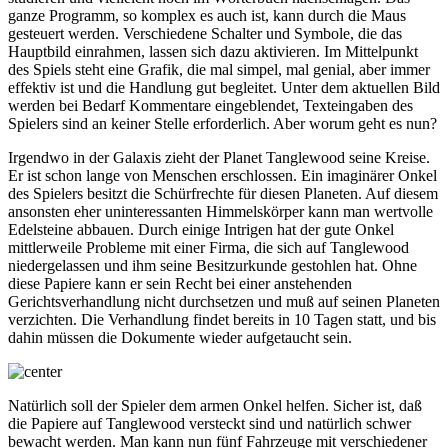
ganze Programm, so komplex es auch ist, kann durch die Maus
gesteuert werden. Verschiedene Schalter und Symbole, die das
Hauptbild einrahmen, lassen sich dazu aktivieren. Im Mittelpunkt
des Spiels steht eine Grafik, die mal simpel, mal genial, aber immer
effektiv ist und die Handlung gut begleitet. Unter dem aktuellen Bild
werden bei Bedarf Kommentare eingeblendet, Texteingaben des
Spielers sind an keiner Stelle erforderlich. Aber worum geht es nun?
Irgendwo in der Galaxis zieht der Planet Tanglewood seine Kreise.
Er ist schon lange von Menschen erschlossen. Ein imaginärer Onkel
des Spielers besitzt die Schürfrechte für diesen Planeten. Auf diesem
ansonsten eher uninteressanten Himmelskörper kann man wertvolle
Edelsteine abbauen. Durch einige Intrigen hat der gute Onkel
mittlerweile Probleme mit einer Firma, die sich auf Tanglewood
niedergelassen und ihm seine Besitzurkunde gestohlen hat. Ohne
diese Papiere kann er sein Recht bei einer anstehenden
Gerichtsverhandlung nicht durchsetzen und muß auf seinen Planeten
verzichten. Die Verhandlung findet bereits in 10 Tagen statt, und bis
dahin müssen die Dokumente wieder aufgetaucht sein.
Natürlich soll der Spieler dem armen Onkel helfen. Sicher ist, daß
die Papiere auf Tanglewood versteckt sind und natürlich schwer
bewacht werden. Man kann nun fünf Fahrzeuge mit verschiedener