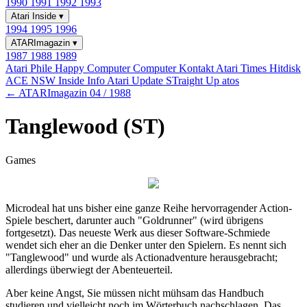
1990
1991
1992
1993
Atari Inside
▾
1994
1995
1996
ATARImagazin
▾
1987
1988
1989
Atari Phile
Happy Computer
Computer Kontakt
Atari Times
Hitdisk
ACE NSW Inside Info
Atari Update
STraight Up
atos
← ATARImagazin 04 / 1988
Tanglewood (ST)
Games
Microdeal hat uns bisher eine ganze Reihe hervorragender Action-
Spiele beschert, darunter auch "Goldrunner" (wird übrigens
fortgesetzt). Das neueste Werk aus dieser Software-Schmiede
wendet sich eher an die Denker unter den Spielern. Es nennt sich
"Tanglewood" und wurde als Actionadventure herausgebracht;
allerdings überwiegt der Abenteuerteil.
Aber keine Angst, Sie müssen nicht mühsam das Handbuch
studieren und vielleicht noch im Wörterbuch nachschlagen. Das