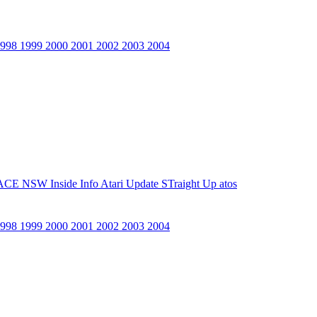
1998
1999
2000
2001
2002
2003
2004
ACE NSW Inside Info
Atari Update
STraight Up
atos
1998
1999
2000
2001
2002
2003
2004