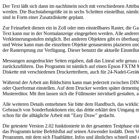
Der Text läßt sich dann im nachhinein noch mit verschiedenen Attribute
werden. Die Buchstabengröße ist in sechs Schritten einstellbar, nämli
sind in Form einer Zusatzdiskette geplant.
Zur Feinarbeit dienen ein in Zoll oder mm einstellbares Raster, die 
Text kann nur in der Normalanzeige eingegeben werden. Alle anderen 
Verkleinerungsstufen möglich. Bei anderen Objekten gibt es überhau
und Weise kann man die einzelnen Objekte genauestens plazieren und 
der Rastersprung zur Verfügung. Dieser benutzt die aktuelle Einstellu
Messungen ausgedruckter Seiten ergaben, daß das Lineal sehr genau a
zurückzuführen. Das Programm ist nämlich auf einen Epson FXTM Matri
Diskette mit verschiedenen Druckertreibern, auch für 24-Nadel-Geräte,
Während der Arbeit am Bildschirm kann man jederzeit zwischen DIN A
oder Querformat einstellen. Auf dem Drucker werden später dements
Mustereditor. Mit ihm lassen sich die Füllmuster inividuell gestalten,
Alle weiteren Details entnehmen Sie bitte dem Handbuch, das wirklic
Gebrauch von Sonderfunktionen ein; das dritte erklärt den Umgang mi
schon für die alltägliche Arbeit mit "Easy Draw" gedacht.
Die getestete Version 2.02 funktionierte in der gesamten Testphase 
das Programm keine Befehlsflut auf seinen Anwender losläßt. Dem V
Programm, mit dem sich Flugblätter, Infos und ähnliches schnell un