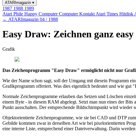
ATARImagazin
▾
1987
1988
1989
Atari Phile
Happy Computer
Computer Kontakt
Atari Times
Hitdisk
← ATARImagazin 04 / 1988
Easy Draw: Zeichnen ganz easy
Grafik
Das Zeichenprogramm "Easy Draw" ermöglicht nicht nur Grafi
Wie der Name schon sagt, soll der Umgang mit diesein Programm einfac
Grafikprogramm offeriert. Was dies eigentlich bedeutet und wie gut "E
Normale Zeichenprogramme erlauben das Setzen und Löschen einzelne
einem Byte - in diesem RAM abgelegt. Setzt man nun eines der Bits au
Punkt ausschalten. Der entsprechende Bildschirmpunkt wird wieder sch
Objektorientierte Zeichenprogramme, wie sie bei CAD und DTP zum E
Gebilde kommen zwar in derselben Art wie bei pixelorientierten Prog
eine interne Liste, entsprechend einer Dateiverwaltung. Darin werden