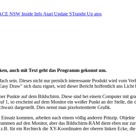
ACE NSW Inside Info
Atari Update
STraight Up
atos
ken, auch mit Text geht das Programm gekonnt um.
h sein. Dieses nicht nur preislich interessante Produkt wird vom Verla
asy Draw" sich dazu eignet, wird dieser Bericht hoffentlich ans Licht 
r Punkte auf dem Bildschirm. Diese sind bei einem Computer mit grafi
f 1, so erscheint auf dem Monitor ein weißer Punkt an der Stelle, die
warz dargestellt. Dies nennt man pixelorientierte Grafik.
insatz kommen, arbeiten nach einem völlig anderen Prinzip. Objekte 
rammen auf den Monitor, aber das Bildschirm-RAM dient eben nur zur D
 z.B. für ein Rechteck die XY-Koordinaten der oberen linken Ecke, die