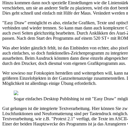
Hinzu kommen dann noch spezielle Einstellungen wie die Linienstärke
verschieben, um sie an anderer Stelle zu plazieren, wird ein dort bere
Dies geht schnell und einfach mit Hilfe der Maus. Verändert werden n
"Easy Draw" ermöglicht es also, einfache Grafiken, Texte und optisc
verbinden und wieder trennen. So kann man dann auch komplexere Grafi
auch zwei Seiten gleichzeitig bearbeiten. Durch Anklikken des Atari-
passen. Nach dem Start des Programms auf einem 520 ST+ mit ROM-
Was aber leider gänzlich fehlt, ist das Einbinden von echter, also pix
auch einfaches, so doch funktionelles-Zeichenprogramm zu integrieren
ausarbeiten. Beim Ausdruck könnten dann diese einzeln abgespeichert
durch den Drucker, doch diesmal vom eigenen Grafikprogramm aus.
Wer sowieso nur Fotokopien herstellen und weitergeben will, kann nat
größeren Einzelobjekten in der Ganzseitenanzeige zusammenstellen. 
Möglichkeit ist allerdings einige Übung erforderlich.
Sogar einfaches Desktop Publishing ist mit "Easy Draw" mögl
Gut gelungen ist die integrierte Textverarbeitung. Hier können Sie zw
Löschfunktionen und Neuformatierung sind per Tastendruck möglich. 
Textverarbeitung, wie z.B. "Protext 2.1" verfügt, die Texte im ASCI
Einer der beiden Hauptzwecke des Programms ist ja das Arrangieren v