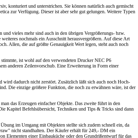
rsiv, konturiert und unterstrichen. Sie können natürlich auch gemischt
vetica zur Verfügung. Dieser ist aber sehr gut gelungen. Weitere Typen
ln und vieles mehr sind auch in den übrigen Vergrößerungs- bzw.
 weiteres nochmals ein Ausschnitt herausvergrößern. Auf diese Art
ch. Allen, die auf größte Genauigkeit Wert legen, steht auch noch
cht stimmte, ist wohl auf den verwendeten Drucker NEC P6
inem anderen Zeilenvorschub. Eine Erweiterung in Form einer
ird dadurch nicht zerstört. Zusätzlich läßt sich auch noch Hoch-
. Die einzige größere Funktion, die noch zu erwähnen wäre, ist der
 man das Erzeugen einfacher Objekte. Das zweite führt in den
Die Kapitel Befehlsübersicht, Techniken und Tips & Tricks sind dann
. Übung im Umgang mit Objekten stellte sich zudem schnell ein, da
w" nicht standhalten. Der Käufer erhält für 249,- DM ein
 von Elementen einer Einbauküche oder den Grundrißentwurf für das