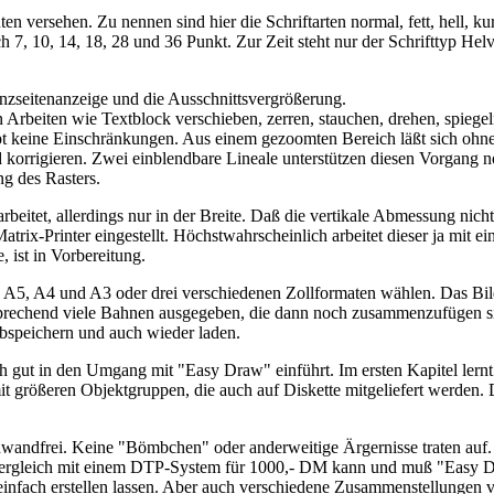
n versehen. Zu nennen sind hier die Schriftarten normal, fett, hell, ku
ch 7, 10, 14, 18, 28 und 36 Punkt. Zur Zeit steht nur der Schrifttyp Hel
Ganzseitenanzeige und die Ausschnittsvergrößerung.
Arbeiten wie Textblock verschieben, zerren, stauchen, drehen, spiege
pt keine Einschränkungen. Aus einem gezoomten Bereich läßt sich ohne
korrigieren. Zwei einblendbare Lineale unterstützen diesen Vorgang no
ng des Rasters.
rbeitet, allerdings nur in der Breite. Daß die vertikale Abmessung ni
x-Printer eingestellt. Höchstwahrscheinlich arbeitet dieser ja mit e
 ist in Vorbereitung.
5, A4 und A3 oder drei verschiedenen Zollformaten wählen. Das Bild w
prechend viele Bahnen ausgegeben, die dann noch zusammenzufügen sind
 abspeichern und auch wieder laden.
h gut in den Umgang mit "Easy Draw" einführt. Im ersten Kapitel lernt
t größeren Objektgruppen, die auch auf Diskette mitgeliefert werden. 
einwandfrei. Keine "Bömbchen" oder anderweitige Ärgernisse traten auf
ergleich mit einem DTP-System für 1000,- DM kann und muß "Easy Dra
d einfach erstellen lassen. Aber auch verschiedene Zusammenstellungen