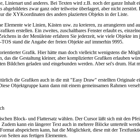
, Linienart und anderes. Bei Texten wird z.B. noch der ganze Inhalt 
its abgebildetes zwar ganz oder teilweise überlagert, aber nicht zerstört
ur die XYKoordinaten des anders plazierten Objekts in der Liste.
he Elemente wie Linien, Kästen usw. zu kreieren, zu arrangieren und a
ken erstellen. Ein zweites, zuschaltbares Fenster erlaubt es, einzelne
Zeichens in der Menüleiste erfahren Sie jederzeit, wie viele Objekte im
TOS stand die Angabe der freien Objekte auf immerhin 9995.
elorientierter Grafik. Hier hätte man doch vielleicht wenigstens die Mög
, das die Gestaltung kleiner, aber komplizierter Grafiken erlauben wür
en Bildchen geladen und eingebunden werden. Aber sei's drum. Hat man
ürlich die Grafiken auch in die mit "Easy Draw" erstellten Originale e
Diese Objektgruppe kann dann mit einem gemeinsamen Rahmen versehen 
ich
ischen Block- und Flattersatz wählen. Der Cursor läßt sich mit den Pfei
Zudem kann ein längerer Text auch in mehrere Blöcke unterteilt werd
I-Format abspeichern kann, hat die Möglichkeit, diese mit der Textfun
on Seiten aus fertigen Elementen.