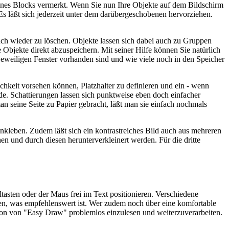
eines Blocks vermerkt. Wenn Sie nun Ihre Objekte auf dem Bildschirm
. Es läßt sich jederzeit unter dem darübergeschobenen hervorziehen.
uch wieder zu löschen. Objekte lassen sich dabei auch zu Gruppen
 Objekte direkt abzuspeichern. Mit seiner Hilfe können Sie natürlich
 jeweiligen Fenster vorhanden sind und wie viele noch in den Speicher
lichkeit vorsehen können, Platzhalter zu definieren und ein - wenn
de. Schattierungen lassen sich punktweise eben doch einfacher
 seine Seite zu Papier gebracht, läßt man sie einfach nochmals
inkleben. Zudem läßt sich ein kontrastreiches Bild auch aus mehreren
und durch diesen herunterverkleinert werden. Für die dritte
ltasten oder der Maus frei im Text positionieren. Verschiedene
en, was empfehlenswert ist. Wer zudem noch über eine komfortable
ktion von "Easy Draw" problemlos einzulesen und weiterzuverarbeiten.