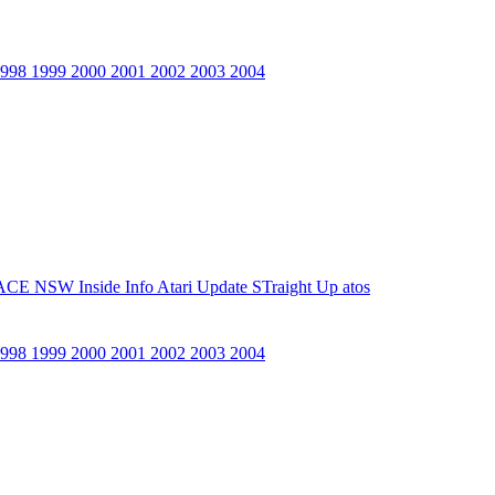
1998
1999
2000
2001
2002
2003
2004
ACE NSW Inside Info
Atari Update
STraight Up
atos
1998
1999
2000
2001
2002
2003
2004