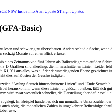
ACE NSW Inside Info
Atari Update
STraight Up
atos
 (GFA-Basic)
zu lesen und schwierig zu überschauen. Anders steht die Sache, wenn di
ar sechzig Monate auf einen Blick erfassen.
alb eines Zeitraums von fünf Jahren als Balkendiagramm auf den Schirm
ei 3-D-Grafiken sind allerdings die hinterschnittenen Linien. Leider 
 X1, Y1 aus alles, was auf der darunterliegenden Ebene gezeichnet ist
eht dies auf Kosten der Geschwindigkeit.
eilen "Anfang Scratch hinterschnittene Linien" und "Ende Scratch hint
abei herauskommt, wenn diese Linien ungelöscht bleiben, läßt sich gu
 wird zwar wesentlich schneller, die Darstellung aber dafür total unü
n abgelegt. Im Beispiel handelt es sich um monatliche Umsatzzahlen d
es auch nötig, die monatlichen Zahlen in umgekehrter Reihenfolge abzule
tober usw.