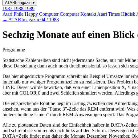
ATARImagazin
▾
1987
1988
1989
Atari Phile
Happy Computer
Computer Kontakt
Atari Times
Hitdisk
← ATARImagazin 04 / 1988
Sechzig Monate auf einen Blick
Programme
Statistische Zahlenreihen sind nicht jedermanns Sache, nur mit Mühe 
diese Darstellung dann auch noch dreidimensional, so lassen sich sog
Das hier abgedruckte Programm schreibt als Beispiel Umsätze innerh
innerhalb nur weniger Programmzeilen zu realisieren. Das Problem b
LINE. Dieser würde bewirken, daß von einer Linienposition X, Y nach
aber mit COLOR 0 und zwei Schleifen simuliert werden. Allerdings g
Die entsprechende Routine liegt im Listing zwischen den Anmerkungsz
ansehen, wenn aus der "Pause 3"-Zeile das REM entfernt wird. Was d
hinterschnittene Linien" durch REM-Anweisungen sperrt. Das Programm
Alle zu plottenden Daten sind der Einfachheit halber in DATA-Zeile
und schreibt sie von rechts nach links auf den Schirm. Deswegen ist 
DATA=Zeile findet man daher die Monate Dezember, November, Ok