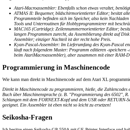
Atari-Macroassembler: Ebenfalls schon etwas veraltet, benöti
ATMAS II: Bequemer, bildschirmorientierter Editor; besitzt all
Programmteile befinden sich im Speicher, also kein Nachladen 
Tools und Unterroutinen für Hobbyprogrammierer mit beschrä
MAC165 (Cartridge): Zeilennummernorientierter Editor; besitz
langen Programmen zurecht, da Assemblierung direkt auf Disk mö
Assembler; einziger Nachteil ist der recht hohe Preis.
Kyan-Pascal-Assembler: Im Lieferumfang des Kyan-Pascal entha
läuft nach folgendem Muster: Programm editieren -speichern -A
beim AtariMacroassembler), aber zusammen mit einer RAM-Disk 
Programmierung in Maschinencode
Wie kann man direkt in Maschinencode auf dem Atari XL programmie
Direkt in Maschinencode zu programmieren, hieße, die Zahlencodes ei
Buch über Maschinensprache (z. B. "Programmierung des 6502", R. Zak
Schlangen mit dem FORNEXT-Kopf und dem USR oder RETURN-Schwanz
geeignet. Ein Assembler ist eben nicht so leicht zu ersetzen!
Seikosha-Fragen
Ich besitze einen Seikosha GP-550A mit GE-Printer-Interface und ha