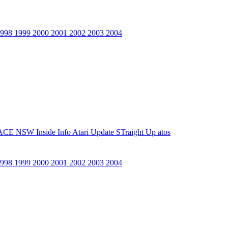
1998
1999
2000
2001
2002
2003
2004
ACE NSW Inside Info
Atari Update
STraight Up
atos
1998
1999
2000
2001
2002
2003
2004