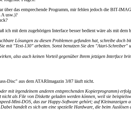
zwar über das entsprechende Programm, mir fehlen jedoch die BIT-I
 A usw.)?
uck?
ß ich mit dem zugehörigen Interface besser bedient wäre als mit dem 
uchbare Lösungen zu diesen Problemen gefunden hat, schreibe doch bit
Sie mit "Text-130" arbeiten. Sonst benutzen Sie den "Atari-Schreiber"
en, also auch keinen Vorteil gegenüber lhrem jetzigen Interface bringe
ss-Disc" aus dem ATARImagazin 3/87 läuft nicht.
r mit irgendeinem anderen entsprechenden Kopierprogramm) erfolgreic
t nicht als File von Diskette geladen werden können, weil sie beispiel
rpspeed-Mini-DOS, das zur Happy-Software gehört; auf Kleinanzeigen a
 Dabei handelt es sich um eine spezielle Hardware, die beim Auslösen d