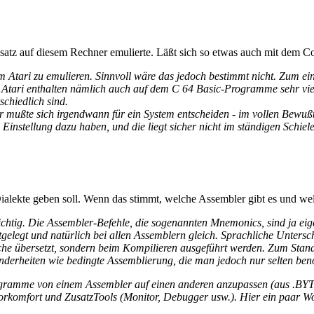
ssatz auf diesem Rechner emulierte. Läßt sich so etwas auch mit dem 
Atari zu emulieren. Sinnvoll wäre das jedoch bestimmt nicht. Zum eine
Atari enthalten nämlich auch auf dem C 64 Basic-Programme sehr viel
schiedlich sind.
mußte sich irgendwann für ein System entscheiden - im vollen Bewußt
instellung dazu haben, und die liegt sicher nicht im ständigen Schiel
alekte geben soll. Wenn das stimmt, welche Assembler gibt es und welch
ichtig. Die Assembler-Befehle, die sogenannten Mnemonics, sind ja eige
stgelegt und natürlich bei allen Assemblern gleich. Sprachliche Unters
he übersetzt, sondern beim Kompilieren ausgeführt werden. Zum Stand
derheiten wie bedingte Assemblierung, die man jedoch nur selten benö
ogramme von einem Assembler auf einen anderen anzupassen (aus .BYTE
torkomfort und ZusatzTools (Monitor, Debugger usw.). Hier ein paar W