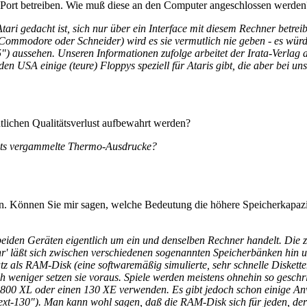
 Port betreiben. Wie muß diese an den Computer angeschlossen werden
ri gedacht ist, sich nur über ein Interface mit diesem Rechner betreibe
ommodore oder Schneider) wird es sie vermutlich nie geben - es würde
") aussehen. Unseren Informationen zufolge arbeitet der Irata-Verlag a
en USA einige (teure) Floppys speziell für Ataris gibt, die aber bei un
ichen Qualitätsverlust aufbewahrt werden?
eits vergammelte Thermo-Ausdrucke?
n. Können Sie mir sagen, welche Bedeutung die höhere Speicherkapazit
 beiden Geräten eigentlich um ein und denselben Rechner handelt. Die
r' läßt sich zwischen verschiedenen sogenannten Speicherbänken hin u
tz als RAM-Disk (eine softwaremäßig simulierte, sehr schnelle Diskette
eniger setzen sie voraus. Spiele werden meistens ohnehin so geschri
inen 800 XL oder einen 130 XE verwenden. Es gibt jedoch schon einige
"Text-130"). Man kann wohl sagen, daß die RAM-Disk sich für jeden, d