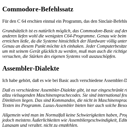
Commodore-Befehlssatz
Für den C 64 erschien einmal ein Programm, das den Sinclair-Befehl
Grundsätzlich ist es natürlich möglich, das Commodore-Basic auf dem 
anderen liefen wohl die wenigsten C64-Programme. Genau wie beim 
erreichen ließe, da die Systeme hinsichtlich der Hardware völlig unter
Genau an diesem Punkt möchte ich einhaken. Jeder Computerbesitzer 
um mit seinem Gerät glücklich zu werden, muß man auch die richtige E
versuchen, die Stärken des eigenen Systems voll auszuschöpfen.
Assembler-Dialekte
Ich habe gehört, daß es wie bei Basic auch verschiedene Assembler-Di
Daß es verschiedene Assembler-Dialekte gibt, ist nur eingeschränkt r
allzu vielsagenden Maschinensprachecodes. Sie sind international fe
Direktiven liegen. Das sind Kommandos, die nicht in Maschinensprac
Texten ins Programm. Luxus-Assembler bieten hier auch solche Beson
Allgemein wird man im Normalfall keine Schwierigkeiten haben, Pr
jedoch meistens Äußerlichkeiten wie Assembliergeschwindigkeit, Edi
Langsam und veraltet, nicht zu empfehlen.