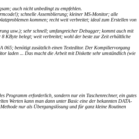
ngsam; auch nicht unbedingt zu empfehlen.
hirmcode!); schnelle Assemblierung; kleiner MS-Monitor; alle
latzproblemen kommen; recht weit verbreitet; ideal zum Erstellen von
erung usw.); sehr schnell; umfangreicher Debugger; kommt auch mit
KByte belegt; weit verbreitet; wohl der beste zur Zeit erhältliche
 065; benötigt zusätzlich einen Texteditor. Der Kompiliervorgang
or laden ... Das macht die Arbeit mit Diskette sehr umständlich (wie
les Programm erforderlich, sondern nur ein Taschenrechner, ein gutes
ttelten Werten kann man dann unter Basic eine der bekannten DATA-
thode nur als Übergangslösung und für ganz kleine Routinen