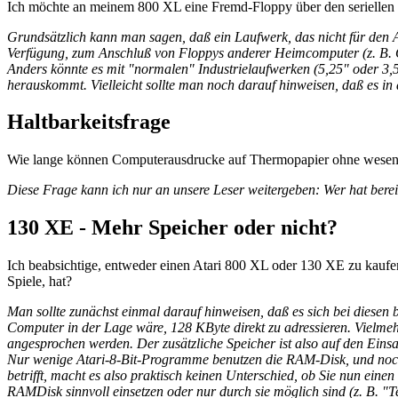
Ich möchte an meinem 800 XL eine Fremd-Floppy über den seriellen
Grundsätzlich kann man sagen, daß ein Laufwerk, das nicht für den Ata
Verfügung, zum Anschluß von Floppys anderer Heimcomputer (z. B. C
Anders könnte es mit "normalen" Industrielaufwerken (5,25" oder 3,5
herauskommt. Vielleicht sollte man noch darauf hinweisen, daß es in d
Haltbarkeitsfrage
Wie lange können Computerausdrucke auf Thermopapier ohne wesentl
Diese Frage kann ich nur an unsere Leser weitergeben: Wer hat ber
130 XE - Mehr Speicher oder nicht?
Ich beabsichtige, entweder einen Atari 800 XL oder 130 XE zu kaufe
Spiele, hat?
Man sollte zunächst einmal darauf hinweisen, daß es sich bei diesen
Computer in der Lage wäre, 128 KByte direkt zu adressieren. Vielmeh
angesprochen werden. Der zusätzliche Speicher ist also auf den Einsa
Nur wenige Atari-8-Bit-Programme benutzen die RAM-Disk, und noch w
betrifft, macht es also praktisch keinen Unterschied, ob Sie nun e
RAMDisk sinnvoll einsetzen oder nur durch sie möglich sind (z. B. 