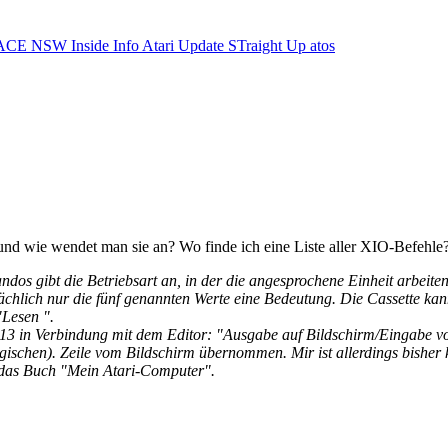
ACE NSW Inside Info
Atari Update
STraight Up
atos
und wie wendet man sie an? Wo finde ich eine Liste aller XIO-Befehle
gibt die Betriebsart an, in der die angesprochene Einheit arbeiten s
ächlich nur die fünf genannten Werte eine Bedeutung. Die Cassette kann 
"Lesen ".
t 13 in Verbindung mit dem Editor: "Ausgabe auf Bildschirm/Eingabe 
ogischen). Zeile vom Bildschirm übernommen. Mir ist allerdings bisher 
. das Buch "Mein Atari-Computer".