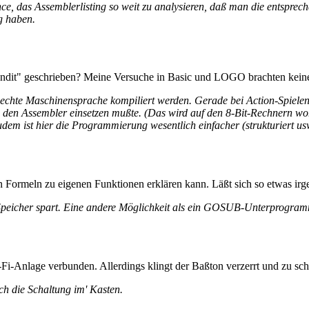
nce, das Assemblerlisting so weit zu analysieren, daß man die entsp
g haben.
andit" geschrieben? Meine Versuche in Basic und LOGO brachten kein
n echte Maschinensprache kompiliert werden. Gerade bei Action-Spiele
n den Assembler einsetzen mußte. (Das wird auf den 8-Bit-Rechnern wo
dem ist hier die Programmierung wesentlich einfacher (strukturiert usw
 Formeln zu eigenen Funktionen erklären kann. Läßt sich so etwas ir
d Speicher spart. Eine andere Möglichkeit als ein GOSUB-Unterprogramm
i-Anlage verbunden. Allerdings klingt der Baßton verzerrt und zu sch
ch die Schaltung im' Kasten.