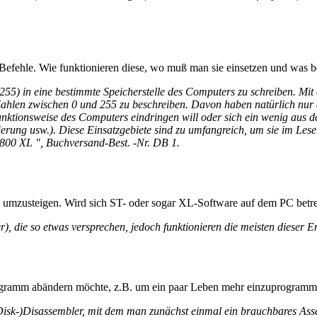
fehle. Wie funktionieren diese, wo muß man sie einsetzen und was b
) in eine bestimmte Speicherstelle des Computers zu schreiben. Mit 
 Zahlen zwischen 0 und 255 zu beschreiben. Davon haben natürlich nur 
nktionsweise des Computers eindringen will oder sich ein wenig aus der
rung usw.). Diese Einsatzgebiete sind zu umfangreich, um sie im Lese
 800 XL ", Buchversand-Best. -Nr. DB 1.
umzusteigen. Wird sich ST- oder sogar XL-Software auf dem PC betre
), die so etwas versprechen, jedoch funktionieren die meisten dieser 
ramm abändern möchte, z.B. um ein paar Leben mehr einzuprogrammi
(Disk-)Disassembler, mit dem man zunächst einmal ein brauchbares Ass