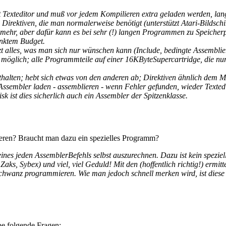
gt Texteditor und muß vor jedem Kompilieren extra geladen werden, la
e Direktiven, die man normalerweise benötigt (unterstützt Atari-Bildsc
mehr, aber dafür kann es bei sehr (!) langen Programmen zu Speicherp
nktem Budget.
t alles, was man sich nur wünschen kann (Include, bedingte Assembli
glich; alle Programmteile auf einer 16KByteSupercartridge, die nur 8 
lten; hebt sich etwas von den anderen ab; Direktiven ähnlich dem MA
ssembler laden - assemblieren - wenn Fehler gefunden, wieder Textedit
ist dies sicherlich auch ein Assembler der Spitzenklasse.
ren? Braucht man dazu ein spezielles Programm?
nes jeden AssemblerBefehls selbst auszurechnen. Dazu ist kein speziel
s, Sybex) und viel, viel Geduld! Mit den (hoffentlich richtig!) ermi
 programmieren. Wie man jedoch schnell merken wird, ist diese Me
be folgende Fragen: