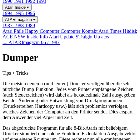
1990
1991
1992
1993
Atari Inside
▾
1994
1995
1996
ATARImagazin
▾
1987
1988
1989
Atari Phile
Happy Computer
Computer Kontakt
Atari Times
Hitdisk
ACE NSW Inside Info
Atari Update
STraight Up
atos
← ATARImagazin 06 / 1987
Dumper
Tips + Tricks
Die meisten neueren (und teuren) Drucker verfügen über die sehr
nützliche Dump-Funktion. Jedes vom Printer empfangene Zeichen
(auch Steuerzeichen) wird dabei als hexadezimale Zahl ausgegeben.
Bei der Änderung oder Entwicklung von Druckprogrammen
(Druckertreiber, Hardcopy usw.) läßt sich problemlos verfolgen,
welches Zeichen der Computer an den Printer sendet. Dies erspart
dem Anwender viel Ärger und Zeit.
Das abgedruckte Programm für alle 8-Bit-Ataris mit beliebigem
Drucker simuliert eine solche Funktion. Es lenkt den Ausgabevektor
auf eine eigene Routine um. Diese rechnet nun alle empfangenen