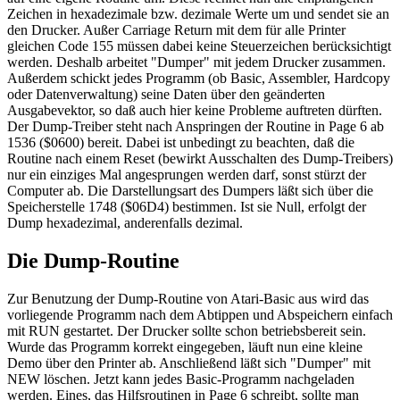
Zeichen in hexadezimale bzw. dezimale Werte um und sendet sie an
den Drucker. Außer Carriage Return mit dem für alle Printer
gleichen Code 155 müssen dabei keine Steuerzeichen berücksichtigt
werden. Deshalb arbeitet "Dumper" mit jedem Drucker zusammen.
Außerdem schickt jedes Programm (ob Basic, Assembler, Hardcopy
oder Datenverwaltung) seine Daten über den geänderten
Ausgabevektor, so daß auch hier keine Probleme auftreten dürften.
Der Dump-Treiber steht nach Anspringen der Routine in Page 6 ab
1536 ($0600) bereit. Dabei ist unbedingt zu beachten, daß die
Routine nach einem Reset (bewirkt Ausschalten des Dump-Treibers)
nur ein einziges Mal angesprungen werden darf, sonst stürzt der
Computer ab. Die Darstellungsart des Dumpers läßt sich über die
Speicherstelle 1748 ($06D4) bestimmen. Ist sie Null, erfolgt der
Dump hexadezimal, anderenfalls dezimal.
Die Dump-Routine
Zur Benutzung der Dump-Routine von Atari-Basic aus wird das
vorliegende Programm nach dem Abtippen und Abspeichern einfach
mit RUN gestartet. Der Drucker sollte schon betriebsbereit sein.
Wurde das Programm korrekt eingegeben, läuft nun eine kleine
Demo über den Printer ab. Anschließend läßt sich "Dumper" mit
NEW löschen. Jetzt kann jedes Basic-Programm nachgeladen
werden. Eines, das Hilfsroutinen in Page 6 schreibt, sollte man