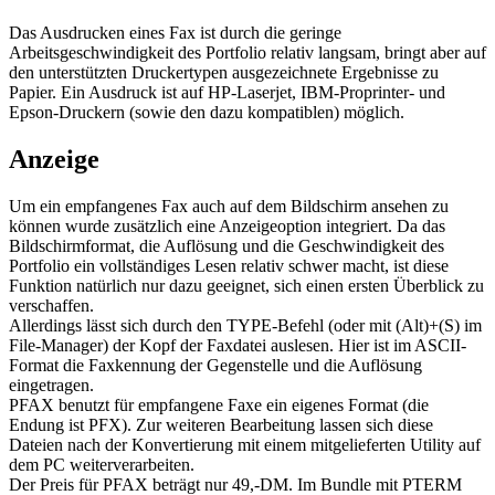
Das Ausdrucken eines Fax ist durch die geringe
Arbeitsgeschwindigkeit des Portfolio relativ langsam, bringt aber auf
den unterstützten Druckertypen ausgezeichnete Ergebnisse zu
Papier. Ein Ausdruck ist auf HP-Laserjet, IBM-Proprinter- und
Epson-Druckern (sowie den dazu kompatiblen) möglich.
Anzeige
Um ein empfangenes Fax auch auf dem Bildschirm ansehen zu
können wurde zusätzlich eine Anzeigeoption integriert. Da das
Bildschirmformat, die Auflösung und die Geschwindigkeit des
Portfolio ein vollständiges Lesen relativ schwer macht, ist diese
Funktion natürlich nur dazu geeignet, sich einen ersten Überblick zu
verschaffen.
Allerdings lässt sich durch den TYPE-Befehl (oder mit (Alt)+(S) im
File-Manager) der Kopf der Faxdatei auslesen. Hier ist im ASCII-
Format die Faxkennung der Gegenstelle und die Auflösung
eingetragen.
PFAX benutzt für empfangene Faxe ein eigenes Format (die
Endung ist PFX). Zur weiteren Bearbeitung lassen sich diese
Dateien nach der Konvertierung mit einem mitgelieferten Utility auf
dem PC weiterverarbeiten.
Der Preis für PFAX beträgt nur 49,-DM. Im Bundle mit PTERM