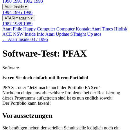
1990
1991
1992
1993
Atari Inside
▾
1994
1995
1996
ATARImagazin
▾
1987
1988
1989
Atari Phile
Happy Computer
Computer Kontakt
Atari Times
Hitdisk
ACE NSW Inside Info
Atari Update
STraight Up
atos
← Atari Inside 03 / 1996
Software-Test: PFAX
Software
Faxen Sie doch einfach mit Ihrem Portfolio!
PFAX - oder "Jetzt macht auch der Portfolio FAXen"
Nachdem einige unvorhersehbare Probleme bei der Realisierung
dieses Programms aufgetreten sind ist es nun endlich soweit:
Der Portfolio kann faxen!!
Voraussetzungen
Sie benötigen neben der seriellen Schnittstelle lediglich noch ein