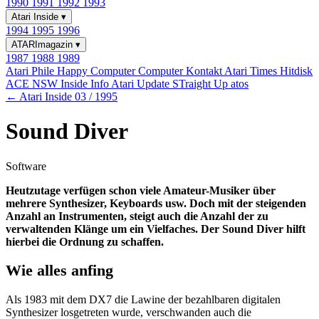
1990
1991
1992
1993
Atari Inside
▾
1994
1995
1996
ATARImagazin
▾
1987
1988
1989
Atari Phile
Happy Computer
Computer Kontakt
Atari Times
Hitdisk
ACE NSW Inside Info
Atari Update
STraight Up
atos
← Atari Inside 03 / 1995
Sound Diver
Software
Heutzutage verfügen schon viele Amateur-Musiker über
mehrere Synthesizer, Keyboards usw. Doch mit der steigenden
Anzahl an Instrumenten, steigt auch die Anzahl der zu
verwaltenden Klänge um ein Vielfaches. Der Sound Diver hilft
hierbei die Ordnung zu schaffen.
Wie alles anfing
Als 1983 mit dem DX7 die Lawine der bezahlbaren digitalen
Synthesizer losgetreten wurde, verschwanden auch die