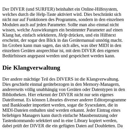
Der DIVER (und SURFER) beinhaltet ein Online-Hilfesystem,
welches durch die Help-Taste aktiviert wird. Dies beschränkt sich
nicht nur auf Funktionen des Programms, sondern in den einzelnen
Modulen auch auf jeden Parameter. Sollte man also einmal nicht
wissen, welche Auswirkungen ein bestimmter Parameter auf einen
Klang hat, einfach selektieren,
Help
drücken, und ein Hilfstext
erscheint, der sogar den Blick in das Gerätemanual unnötig macht.
Im Groben kann man sagen, das sich alles, was über MIDI in den
einzelnen Geräten ansprechbar ist, mit dem DIVER den eigenen
Bedürfnissen angepasst werden und gespeichert werden kann.
Die Klangverwaltung
Der andere mächtige Teil des DIVERS ist die Klangverwaltung.
Dies geschieht einmal gerätebezogen in den Mernory-Managern,
andererseits völlig unabhängig von Geräten oder Datentypen in den
Bibliotheken. Hier erkennt der DIVER nicht nur sein eigenes
Dateiformat. Es können Libraries diverser anderer Editorprogramme
und Bankloader importiert werden, sogar die Sysexdaten, die in
MIDI-Dateien enthalten sind werden erkannt. Jeder Eintrag eines
beliebigen Managers kann durch einfache Mausbenutzung oder
Tastenkommando selektiert und in eine Library kopiert werden,
dabei prüft der DIVER die ein gefügten Daten auf Doubletten. Da