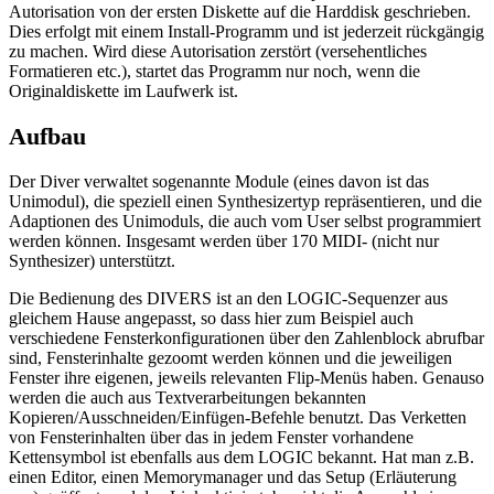
Autorisation von der ersten Diskette auf die Harddisk geschrieben.
Dies erfolgt mit einem Install-Programm und ist jederzeit rückgängig
zu machen. Wird diese Autorisation zerstört (versehentliches
Formatieren etc.), startet das Programm nur noch, wenn die
Originaldiskette im Laufwerk ist.
Aufbau
Der Diver verwaltet sogenannte Module (eines davon ist das
Unimodul), die speziell einen Synthesizertyp repräsentieren, und die
Adaptionen des Unimoduls, die auch vom User selbst programmiert
werden können. Insgesamt werden über 170 MIDI- (nicht nur
Synthesizer) unterstützt.
Die Bedienung des DIVERS ist an den LOGIC-Sequenzer aus
gleichem Hause angepasst, so dass hier zum Beispiel auch
verschiedene Fensterkonfigurationen über den Zahlenblock abrufbar
sind, Fensterinhalte gezoomt werden können und die jeweiligen
Fenster ihre eigenen, jeweils relevanten Flip-Menüs haben. Genauso
werden die auch aus Textverarbeitungen bekannten
Kopieren/Ausschneiden/Einfügen-Befehle benutzt. Das Verketten
von Fensterinhalten über das in jedem Fenster vorhandene
Kettensymbol ist ebenfalls aus dem LOGIC bekannt. Hat man z.B.
einen Editor, einen Memorymanager und das Setup (Erläuterung