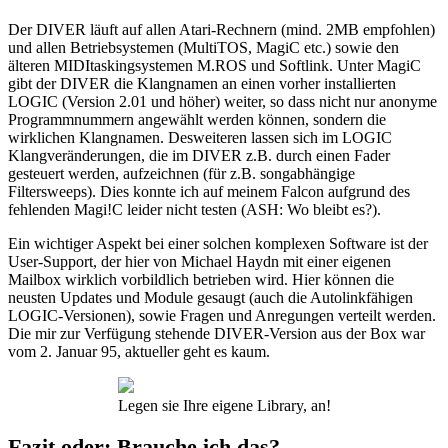
Der DIVER läuft auf allen Atari-Rechnern (mind. 2MB empfohlen)
und allen Betriebsystemen (MultiTOS, MagiC etc.) sowie den
älteren MIDItaskingsystemen M.ROS und Softlink. Unter MagiC
gibt der DIVER die Klangnamen an einen vorher installierten
LOGIC (Version 2.01 und höher) weiter, so dass nicht nur anonyme
Programmnummern angewählt werden können, sondern die
wirklichen Klangnamen. Desweiteren lassen sich im LOGIC
Klangveränderungen, die im DIVER z.B. durch einen Fader
gesteuert werden, aufzeichnen (für z.B. songabhängige
Filtersweeps). Dies konnte ich auf meinem Falcon aufgrund des
fehlenden Magi!C leider nicht testen (ASH: Wo bleibt es?).
Ein wichtiger Aspekt bei einer solchen komplexen Software ist der
User-Support, der hier von Michael Haydn mit einer eigenen
Mailbox wirklich vorbildlich betrieben wird. Hier können die
neusten Updates und Module gesaugt (auch die Autolinkfähigen
LOGIC-Versionen), sowie Fragen und Anregungen verteilt werden.
Die mir zur Verfügung stehende DIVER-Version aus der Box war
vom 2. Januar 95, aktueller geht es kaum.
Legen sie Ihre eigene Library, an!
Fazit oder: Brauche ich das?