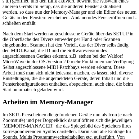
s.u.) geöffnet, und den Link aktiviert, bewirkt die Auswahl eines
anderen Geräts im Setup, das die anderen Fenster aktualisiert
werden, so dass nun der Memory-Manager und ein Editor des neuen
Geräts in den Fenstern erscheinen. Andauerndes Fensteröffnen und -
schließen entfällt.
Nach dem Start werden angeschlossene Geräte über das SETUP in
die Oberfläche des Divers entweder per Hand oder Scannen
eingebunden. Scannen hat den Vorteil, das der Diver selbständig
den MIDI-Kanal, die ID und die Softwareversion des
angeschlossenen Gerätes erkennt, z.B. stehen bei der Waldorf
MicroWave in der OS-Version 2.0 mehr Funktionen zur Verfügung.
Selbst angeschlossene MIDI-Patchbays werden erkannt. Diese
Arbeit muß man sich nicht jedesmal machen, es lassen sich diverse
Einstellungen, die die angemeldeten Geräte, deren Inhalt und die
Fensterkonfigurationen enthalten, abspeichern, auch eine, die beim
Start automatisch geladen wird.
Arbeiten im Memory-Manager
Im SETUP erscheinen die gefundenen Geräte nun als Icon je nach
Zoomstufe) und per Doppelklick darauf öffnen sich die jeweiligen
'MEMORY-MANAGER', die das Spiegelbild des Speichers ihres
korrespondierenden Synths darstellen. Darin sind alle Einträge für
Sounds, Multis Programmwechseltabellen etc. aufgeführt. Von