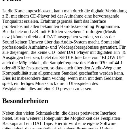
Ist die Karte angeschlossen, kann man durch die digitale Verbindung
z.B. mit einem CD-Player bei der Aufnahme eine hervorragende
Tonqualität erzielen. Erfahrungsgemäß läuft das Interface
problemlos mit allen bekannten Harddiskrecording-Programmen.
Bearbeitete und z.B. mit Effekten versehene Tonfolgen (Musik
usw.) können direkt auf DAT ausgegeben werden, so dass der
Sound keinen Umweg über das Audio-System macht. Somit sind
professionelle Aufnahme- und Wiedergabeergebnisse garantiert. Für
alle diejenigen, die keine CD- oder DAT-Player mit digitalen Ein- &
Ausgängen besitzen, bietet das S/PDIF-Interface von "BLOW UP"
auch die Möglichkeit, die Samplefrequenz des Falcon030 auf 44.1
oder 48 Khz festzusetzen, so dass auch über den Audio-Weg eine
Kompatibilität zum allgemeinen Standard geschaffen werden kann.
Dies ist insbesondere dann wichtig, wenn man mit dem Gedanken
spielt, ein fertiges Musikstück durch Überspielen des
Festplatteninhaltes auf eine CD pressen zu lassen.
Besonderheiten
Neben den vielen Schmankerln, die dieses preiswerte Interface
bietet, ist ein weiterer Höhepunkt die Möglichkeit des Festplatten-
Backups auf ein DAT-Tape. Hierfür wird eine eigene Software
mitgeliefert, die es ermöglicht, einzelnen Programme, Ordner,