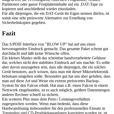
Partitionen oder ganze Festplatteninhalte auf ein .DAT-Tape zu
kopieren und anschließend wieder einzuladen.
Für alle diejenigen, die ein DAT-Gerät ihr Eigen nennen dürfen, ist
somit eine sehr preiswerte Alternative zur Erstellung von
Sicherheitskopien gegeben.
Fazit
Das S/PDIF-Interface von "BLOW UP" hat auf uns einen
hervorragenden Eindruck gemacht. Das gesamte Paket scheint gut
durchdacht und läßt keine Wünsche offen.
Ein kleines Manko stellt das scheinbar handverarbeitete Gehäuse
dar, welches nicht den stabilsten Eindruck auf uns machte. Es sollte
aber davon auszugehen sein, dass alle diejenigen, die ein solches
Gerät benutzen, auch wissen, dass man mit dieser Mikroelektronik
behutsam umgehen sollte. Besonders gut hat uns aber gefallen, dass
man auf diese Art und Weise ein extrem preiswertes Backup-
System für den Falcon erhält. Hat man z.B. einen Falcon in einem
Netzwerk eingebunden, ist es auch möglich, größere Datenmengen
anderer Rechner schnell zu sichern.
Ein weiteres Plus muss dem Preis-/ Leistungsverhältnis
zugesprochen werden. Wenn man bedenkt, dass diese
Hardwarelösung insbesondere für den professionellen Einsatz in
Tonstudios und CD-Produktionsanlagen konzipiert worden ist, ist