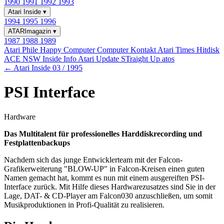
1990
1991
1992
1993
Atari Inside
▾
1994
1995
1996
ATARImagazin
▾
1987
1988
1989
Atari Phile
Happy Computer
Computer Kontakt
Atari Times
Hitdisk
ACE NSW Inside Info
Atari Update
STraight Up
atos
← Atari Inside 03 / 1995
PSI Interface
Hardware
Das Multitalent für professionelles Harddiskrecording und
Festplattenbackups
Nachdem sich das junge Entwicklerteam mit der Falcon-
Grafikerweiterung "BLOW-UP" in Falcon-Kreisen einen guten
Namen gemacht hat, kommt es nun mit einem ausgereiften PSI-
Interface zurück. Mit Hilfe dieses Hardwarezusatzes sind Sie in der
Lage, DAT- & CD-Player am Falcon030 anzuschließen, um somit
Musikproduktionen in Profi-Qualität zu realisieren.