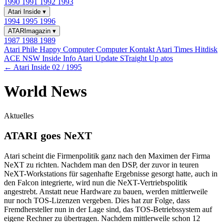
1990
1991
1992
1993
Atari Inside
▾
1994
1995
1996
ATARImagazin
▾
1987
1988
1989
Atari Phile
Happy Computer
Computer Kontakt
Atari Times
Hitdisk
ACE NSW Inside Info
Atari Update
STraight Up
atos
← Atari Inside 02 / 1995
World News
Aktuelles
ATARI goes NeXT
Atari scheint die Firmenpolitik ganz nach den Maximen der Firma
NeXT zu richten. Nachdem man den DSP, der zuvor in teuren
NeXT-Workstations für sagenhafte Ergebnisse gesorgt hatte, auch in
den Falcon integrierte, wird nun die NeXT-Vertriebspolitik
angestrebt. Anstatt neue Hardware zu bauen, werden mittlerweile
nur noch TOS-Lizenzen vergeben. Dies hat zur Folge, dass
Fremdhersteller nun in der Lage sind, das TOS-Betriebssystem auf
eigene Rechner zu übertragen. Nachdem mittlerweile schon 12