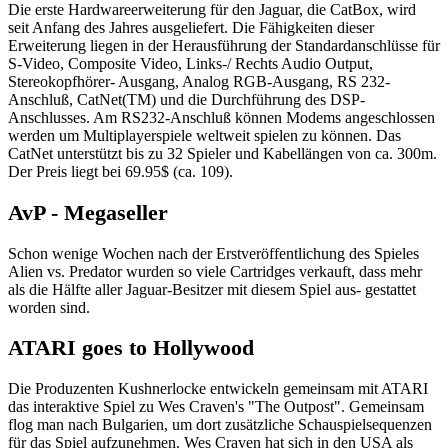
Die erste Hardwareerweiterung für den Jaguar, die CatBox, wird
seit Anfang des Jahres ausgeliefert. Die Fähigkeiten dieser
Erweiterung liegen in der Herausführung der Standardanschlüsse für
S-Video, Composite Video, Links-/ Rechts Audio Output,
Stereokopfhörer- Ausgang, Analog RGB-Ausgang, RS 232-
Anschluß, CatNet(TM) und die Durchführung des DSP-
Anschlusses. Am RS232-Anschluß können Modems angeschlossen
werden um Multiplayerspiele weltweit spielen zu können. Das
CatNet unterstützt bis zu 32 Spieler und Kabellängen von ca. 300m.
Der Preis liegt bei 69.95$ (ca. 109).
AvP - Megaseller
Schon wenige Wochen nach der Erstveröffentlichung des Spieles
Alien vs. Predator wurden so viele Cartridges verkauft, dass mehr
als die Hälfte aller Jaguar-Besitzer mit diesem Spiel aus- gestattet
worden sind.
ATARI goes to Hollywood
Die Produzenten Kushnerlocke entwickeln gemeinsam mit ATARI
das interaktive Spiel zu Wes Craven's "The Outpost". Gemeinsam
flog man nach Bulgarien, um dort zusätzliche Schauspielsequenzen
für das Spiel aufzunehmen. Wes Craven hat sich in den USA als