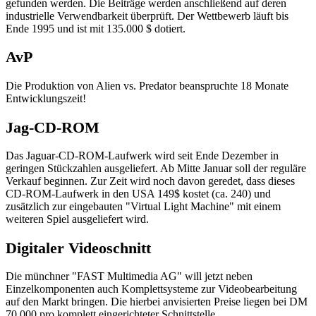
gefunden werden. Die Beiträge werden anschließend auf deren
industrielle Verwendbarkeit überprüft. Der Wettbewerb läuft bis
Ende 1995 und ist mit 135.000 $ dotiert.
AvP
Die Produktion von Alien vs. Predator beanspruchte 18 Monate
Entwicklungszeit!
Jag-CD-ROM
Das Jaguar-CD-ROM-Laufwerk wird seit Ende Dezember in
geringen Stückzahlen ausgeliefert. Ab Mitte Januar soll der reguläre
Verkauf beginnen. Zur Zeit wird noch davon geredet, dass dieses
CD-ROM-Laufwerk in den USA 149$ kostet (ca. 240) und
zusätzlich zur eingebauten "Virtual Light Machine" mit einem
weiteren Spiel ausgeliefert wird.
Digitaler Videoschnitt
Die münchner "FAST Multimedia AG" will jetzt neben
Einzelkomponenten auch Komplettsysteme zur Videobearbeitung
auf den Markt bringen. Die hierbei anvisierten Preise liegen bei DM
70.000 pro komplett eingerichteter Schnittstelle.