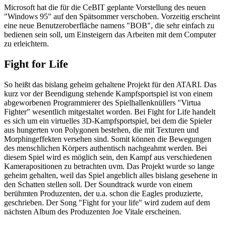
Microsoft hat die für die CeBIT geplante Vorstellung des neuen
"Windows 95" auf den Spätsommer verschoben. Vorzeitig erscheint
eine neue Benutzeroberfläche namens "BOB", die sehr einfach zu
bedienen sein soll, um Einsteigern das Arbeiten mit dem Computer
zu erleichtern.
Fight for Life
So heißt das bislang geheim gehaltene Projekt für den ATARI. Das
kurz vor der Beendigung stehende Kampfsportspiel ist von einem
abgeworbenen Programmierer des Spielhallenknüllers "Virtua
Fighter" wesentlich mitgestaltet worden. Bei Fight for Life handelt
es sich um ein virtuelles 3D-Kampfsportspiel, bei dem die Spieler
aus hungerten von Polygonen bestehen, die mit Texturen und
Morphingeffekten versehen sind. Somit können die Bewegungen
des menschlichen Körpers authentisch nachgeahmt werden. Bei
diesem Spiel wird es möglich sein, den Kampf aus verschiedenen
Kamerapositionen zu betrachten uvm. Das Projekt wurde so lange
geheim gehalten, weil das Spiel angeblich alles bislang gesehene in
den Schatten stellen soll. Der Soundtrack wurde von einem
berühmten Produzenten, der u.a. schon die Eagles produzierte,
geschrieben. Der Song "Fight for your life" wird zudem auf dem
nächsten Album des Produzenten Joe Vitale erscheinen.